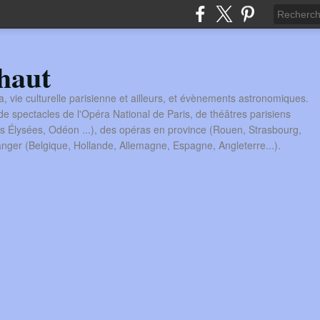
haut
a, vie culturelle parisienne et ailleurs, et évènements astronomiques.
 spectacles de l'Opéra National de Paris, de théâtres parisiens
s Élysées, Odéon ...), des opéras en province (Rouen, Strasbourg,
tranger (Belgique, Hollande, Allemagne, Espagne, Angleterre...).