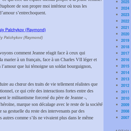
2025
étaphore de son propre moi intérieur où tous les
2024
t d’amour s’entrechoquent.
2023
2022
2021
2020
iy Palchykov (Raymond)
2019
2018
 voyons comment Jeanne réagit face à ceux qui
2017
2016
la marier à un français, face à un Charles VII léger et
2015
 à l’amour que lui témoigne un soldat bourguignon,
2014
2013
duire au chœur des traits de vie tellement réalistes que
2012
ionnel, ce qui crée des interactions fortes entre des
2011
ement le militantisme forcené du père de Jeanne -,
2010
’héroïne, marque son décalage avec le reste de la société
2009
2008
ie sa gestuelle du reste des intervenants par des
2007
es autres comme s’ils ne vivaient plus dans le même