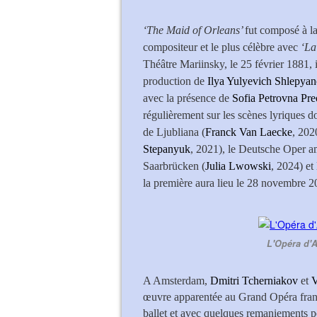
‘The Maid of Orleans’
fut composé à la
compositeur et le plus célèbre avec
‘La
Théâtre Mariinsky, le 25 février 1881, i
production de
Ilya Yulyevich Shlepya
avec la présence de
Sofia Petrovna Pr
régulièrement sur les scènes lyriques d
de Ljubliana (
Franck Van Laecke
, 202
Stepanyuk
, 2021), le Deutsche Oper 
Saarbrücken (
Julia Lwowski
, 2024) et
la première aura lieu le 28 novembre 2
L'Opéra d'A
A Amsterdam,
Dmitri Tcherniakov
et
V
œuvre apparentée au Grand Opéra franç
ballet et avec quelques remaniements po