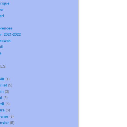
rique
er
ert
érences
n 2021-2022
ikowski
di
s
VES
oût
(1)
illet
(5)
in
(3)
ai
(5)
ril
(5)
ars
(6)
vrier
(8)
nvier
(5)