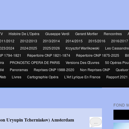
TV
Histoire De L'Opéra
Giuseppe Verdi
Gerard Mortier
Rencontres
011/2012
2012/2013
2013/2014
2014/2015
2015/2016
2016/2017
023/2024
2024/2025
2025/2026
Krzysztof Warlikowski
Les Cassandre
NP 1794-1821
Répertoire ONP 1821-1874
Répertoire ONP 1875-2025
Bi
éra
PRONOSTIC OPERA DE PARIS
Versions Des Œuvres
50 Opéras Pou
élé
Panoramas
Reprises ONP 1988-2020
Non Reprises ONP
Quatuor
 Web
Livres
Cartographie Opéra
L'Art Lyrique En France
Rapport 2021 
FOND 
ayton Uryupin Tcherniakov) Amsterdam
…