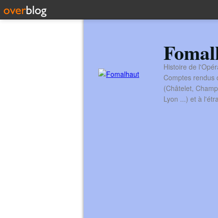
Fomal
Histoire de l'Opér
Comptes rendus de
(Châtelet, Champ
Lyon ...) et à l'é