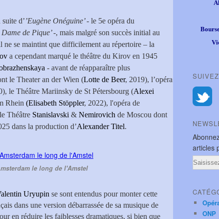
A
 suite d’
’Eugène Onéguine’ -
le 5e opéra du
Bourse
 Dame de Pique’ -
, mais malgré son succès initial au
Vi
l ne se maintint que difficilement au répertoire – la
nov
a cependant marqué le théâtre du Kirov en 1945
eobrazhenskaya
- avant de réapparaître plus
SUIVEZ
ont le Theater an der Wien (
Lotte de Beer
, 2019), l’opéra
0), le Théâtre Mariinsky de St Pétersbourg (
Alexei
am Rhein
(Elisabeth Stöppler
, 2022), l'opéra de
 le Théâtre
Stanislavski
&
Nemirovich
de Moscou dont
NEWSL
025 dans la production d’
Alexander Titel
.
Abonnez
articles 
Email
msterdam le long de l'Amstel
CATÉG
alentin Uryupin
se sont entendus pour monter cette
Opér
ais dans une version débarrassée de sa musique de
ONP
ur en réduire les faiblesses dramatiques, si bien que