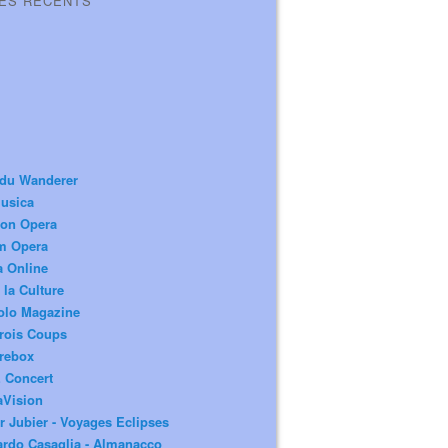
LES RÉCENTS
 du Wanderer
usica
ion Opera
m Opera
a Online
 la Culture
olo Magazine
rois Coups
rebox
 Concert
aVision
r Jubier - Voyages Eclipses
rdo Casaglia - Almanacco