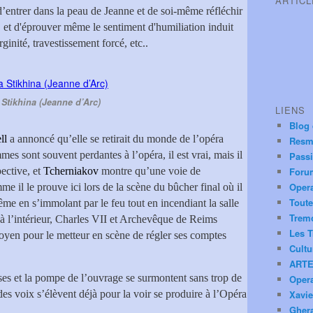
ARTIC
 d’entrer dans la peau de Jeanne et de soi-même réfléchir
, et d'éprouver même le sentiment d'humiliation induit
rginité, travestissement forcé, etc..
 Stikhina (Jeanne d’Arc)
LIENS
Blog
ll
a annoncé qu’elle se retirait du monde de l’opéra
Resm
es sont souvent perdantes à l’opéra, il est vrai, mais il
Pass
ective, et
Tcherniakov
montre qu’une voie de
Foru
Oper
e il le prouve ici lors de la scène du bûcher final où il
Toute
me en s’immolant par le feu tout en incendiant la salle
Trem
 à l’intérieur, Charles VII et Archevêque de Reims
Les T
oyen pour le metteur en scène de régler ses comptes
Cultu
.
ARTE
sses et la pompe de l’ouvrage se surmontent sans trop de
Oper
s voix s’élèvent déjà pour la voir se produire à l’Opéra
Xavie
Ghera