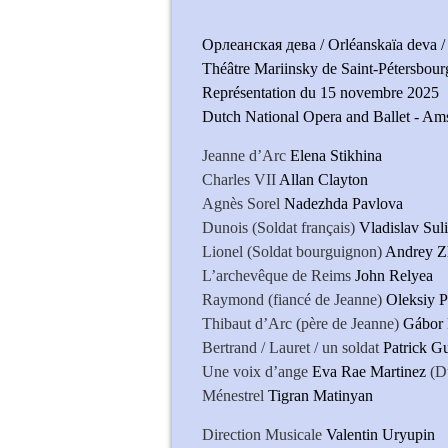
Орлеанская дева / Orléanskaïa deva / 
Théâtre Mariinsky de Saint-Pétersbourg
Représentation du 15 novembre 2025
Dutch National Opera and Ballet - Am
Jeanne d’Arc
Elena Stikhina
Charles VII
Allan Clayton
Agnès Sorel
Nadezhda Pavlova
Dunois (Soldat français)
Vladislav Sul
Lionel (Soldat bourguignon)
Andrey Z
L’archevêque de Reims
John Relyea
Raymond (fiancé de Jeanne)
Oleksiy P
Thibaut d’Arc (père de Jeanne)
Gábor 
Bertrand / Lauret / un soldat
Patrick Gu
Une voix d’ange
Eva Rae Martinez
(Du
Ménestrel
Tigran Matinyan
Direction Musicale
Valentin Uryupin