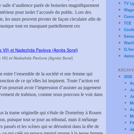
TV Ly
e salle d’audience parée de boiseries magnifiquement
Wagn
intérieur pour isoler l’accusée du public. Lors des
Conc
e, les murs peuvent pivoter de façon circulaire afin de
TCE
usique tout en masquant partiellement ces
Conf
Saiso
Warl
G.Ver
Astre
s VII) et Nadezhda Pavlova (Agnès Sorel)
ARCHI
ion entre l’ensemble de la société et une femme qui
2026
fonction de ce qu’elles lui inspirent. Toute l’action est
A
’on pourrait avoir l’impression d’assister au jugement
Ju
sivement de trahison, comme nous pouvons le voir dans
Ju
M
Av
us la trame originelle qui s'étale de Domrémy à Rouen
M
on, puisque tout se joue au tribunal, mais il mélange
Fé
 passés et les scènes qui se déroulent dans la tête de
Ja
e – ce qui créé un espace mental propre à la jeune femme.