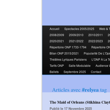
Accueil
Spectacles 2005/2025
Web & 
2008/2009
2009/2010
2010/2011
2
2020/2021
2021/2022
2022/2023
2
Répertoire ONP 1733-1794
Répertoire O
Bilan ONP 2015/2021
Popularité De L'Op
Théâtres Lyriques Parisiens
L'ONP À La T
Tarifs ONP
Salle Modulable
Audience
Ballets
Septembre 2025
Contact
#relyea
Articles avec
tag
The Maid of Orleans (Stikhina Cl
Publié le 17 Novembre 2025