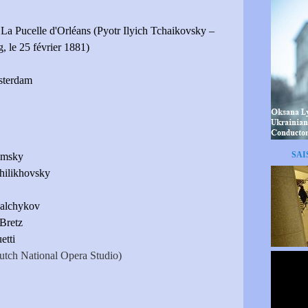
La Pucelle d'Orléans (Pyotr Ilyich Tchaikovsky –
, le 25 février 1881)
sterdam
SAI
imsky
hilikhovsky
alchykov
Bretz
etti
tch National Opera Studio)