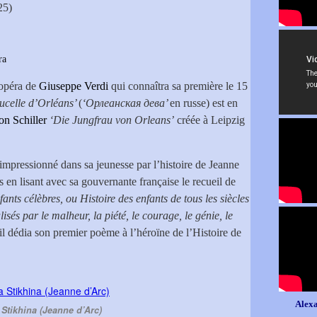
25)
ra
 opéra de
Giuseppe Verdi
qui connaîtra sa première le 15
ucelle d’Orléans’
(
‘Орлеанская дева’
en russe) est en
on Schiller
‘Die Jungfrau von Orleans’
créée à Leipzig
 impressionné dans sa jeunesse par l’histoire de Jeanne
s en lisant avec sa gouvernante française le recueil de
ants célèbres, ou Histoire des enfants de tous les siècles
isés par le malheur, la piété, le courage, le génie, le
’il dédia son premier poème à l’héroïne de l’Histoire de
Alexa
 Stikhina (Jeanne d’Arc)