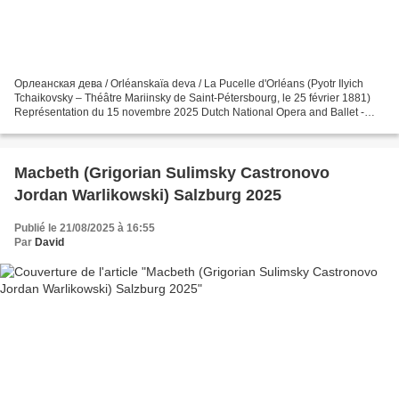
Орлеанская дева / Orléanskaïa deva / La Pucelle d'Orléans (Pyotr Ilyich
Tchaikovsky – Théâtre Mariinsky de Saint-Pétersbourg, le 25 février 1881)
Représentation du 15 novembre 2025 Dutch National Opera and Ballet -
Amsterdam Jeanne d’Arc Elena Stikhina...
Macbeth (Grigorian Sulimsky Castronovo
Jordan Warlikowski) Salzburg 2025
Publié le 21/08/2025 à 16:55
Par
David