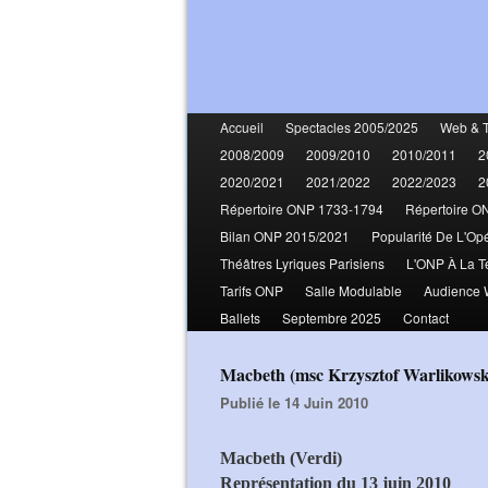
Accueil
Spectacles 2005/2025
Web & 
2008/2009
2009/2010
2010/2011
2
2020/2021
2021/2022
2022/2023
2
Répertoire ONP 1733-1794
Répertoire O
Bilan ONP 2015/2021
Popularité De L'Op
Théâtres Lyriques Parisiens
L'ONP À La T
Tarifs ONP
Salle Modulable
Audience
Ballets
Septembre 2025
Contact
Macbeth (msc Krzysztof Warlikows
Publié le 14 Juin 2010
Macbeth (Verdi)
Représentation du 13 juin 2010