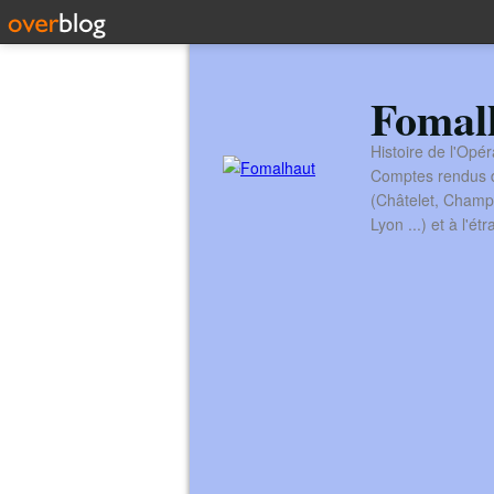
Fomal
Histoire de l'Opér
Comptes rendus de
(Châtelet, Champ
Lyon ...) et à l'é