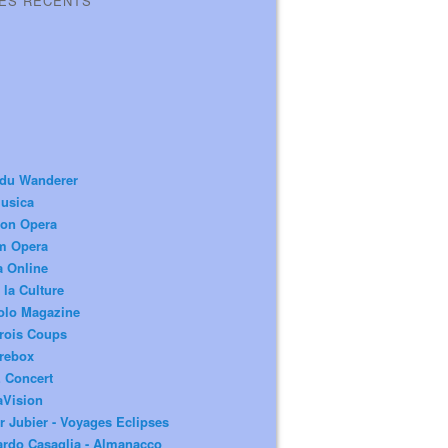
LES RÉCENTS
 du Wanderer
usica
ion Opera
m Opera
a Online
 la Culture
olo Magazine
rois Coups
rebox
 Concert
aVision
r Jubier - Voyages Eclipses
rdo Casaglia - Almanacco