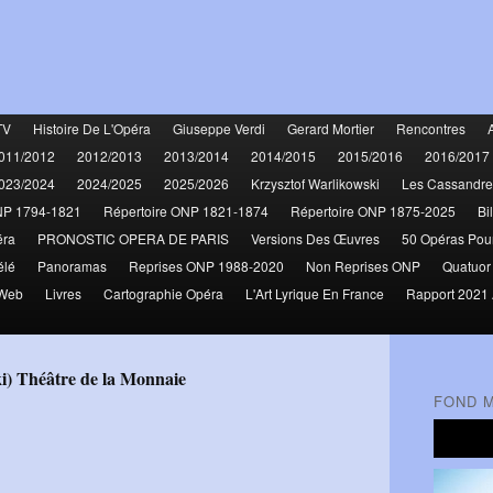
TV
Histoire De L'Opéra
Giuseppe Verdi
Gerard Mortier
Rencontres
011/2012
2012/2013
2013/2014
2014/2015
2015/2016
2016/2017
023/2024
2024/2025
2025/2026
Krzysztof Warlikowski
Les Cassandre
NP 1794-1821
Répertoire ONP 1821-1874
Répertoire ONP 1875-2025
Bi
éra
PRONOSTIC OPERA DE PARIS
Versions Des Œuvres
50 Opéras Pou
élé
Panoramas
Reprises ONP 1988-2020
Non Reprises ONP
Quatuor
 Web
Livres
Cartographie Opéra
L'Art Lyrique En France
Rapport 2021 
ki) Théâtre de la Monnaie
FOND 