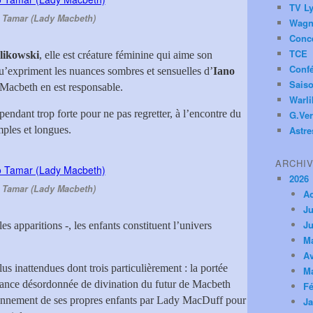
TV Ly
 Tamar (Lady Macbeth)
Wagn
Conc
TCE
likowski
, elle est créature féminine qui aime son
Conf
u’expriment les nuances sombres et sensuelles d’
Iano
Saiso
ul Macbeth en est responsable.
Warl
ndant trop forte pour ne pas regretter, à l’encontre du
G.Ver
mples et longues.
Astre
ARCHI
2026
 Tamar (Lady Macbeth)
A
Ju
Ju
es apparitions -, les enfants constituent l’univers
M
Av
us inattendues dont trois particulièrement : la portée
M
éance désordonnée de divination du futur de Macbeth
Fé
isonnement de ses propres enfants par Lady MacDuff pour
Ja