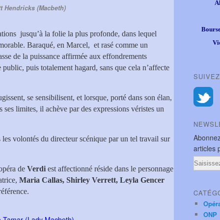
A
t Hendricks (Macbeth)
Bourse
tions jusqu’à la folie la plus profonde, dans lequel
Vi
émorable. Baraqué, en Marcel, et rasé comme un
asse de la puissance affirmée aux effondrements
e public, puis totalement hagard, sans que cela n’affecte
SUIVEZ
gissent, se sensibilisent, et lorsque, porté dans son élan,
s ses limites, il achève par des expressions véristes un
NEWSL
Abonnez
les volontés du directeur scénique par un tel travail sur
articles 
Email
 opéra de
Verdi
est affectionné réside dans le personnage
trice,
Maria Callas, Shirley Verrett, Leyla Gencer
référence.
CATÉG
Opér
ONP