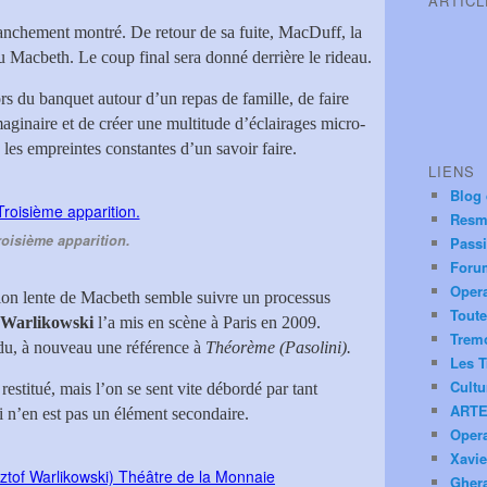
ARTIC
anchement montré. De retour de sa fuite, MacDuff, la
 Macbeth. Le coup final sera donné derrière le rideau.
lors du banquet autour d’un repas de famille, de faire
maginaire et de créer une multitude d’éclairages micro-
les empreintes constantes d’un savoir faire.
LIENS
Blog
Resm
roisième apparition.
Pass
Foru
Oper
tion lente de Macbeth semble suivre un processus
Toute
Warlikowski
l’a mis en scène à Paris en 2009.
Trem
rdu, à nouveau une référence à
Théorème (Pasolini).
Les T
Cultu
 restitué, mais l’on se sent vite débordé par tant
ARTE
i n’en est pas un élément secondaire.
Oper
Xavie
Ghera