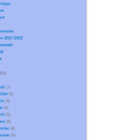
rique
er
ert
érences
n 2021-2022
ikowski
di
s
VES
oût
(1)
illet
(5)
in
(3)
ai
(5)
ril
(5)
ars
(6)
vrier
(8)
nvier
(5)