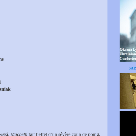
ns
SAI
i
sniak
wski
,
Macbeth
fait l’effet d’un sévère coup de poing.