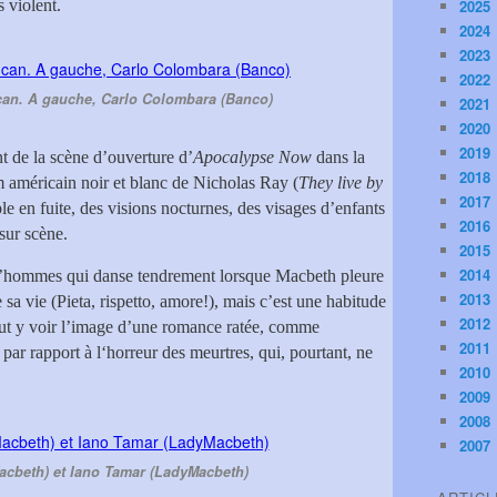
s violent.
2025
2024
2023
2022
can. A gauche, Carlo Colombara (Banco)
2021
2020
2019
 de la scène d’ouverture d’
Apocalypse Now
dans la
2018
m américain noir et blanc de Nicholas Ray (
They live by
2017
le en fuite, des visions nocturnes, des visages d’enfants
2016
 sur scène.
2015
2014
 d’hommes qui danse tendrement lorsque Macbeth pleure
2013
sa vie (Pieta, rispetto, amore!), mais c’est une habitude
2012
eut y voir l’image d’une romance ratée, comme
2011
ar rapport à l‘horreur des meurtres, qui, pourtant, ne
2010
2009
2008
2007
acbeth) et Iano Tamar (LadyMacbeth)