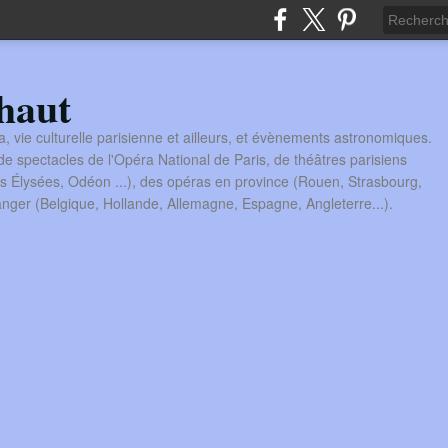
haut
a, vie culturelle parisienne et ailleurs, et évènements astronomiques.
 spectacles de l'Opéra National de Paris, de théâtres parisiens
s Élysées, Odéon ...), des opéras en province (Rouen, Strasbourg,
tranger (Belgique, Hollande, Allemagne, Espagne, Angleterre...).