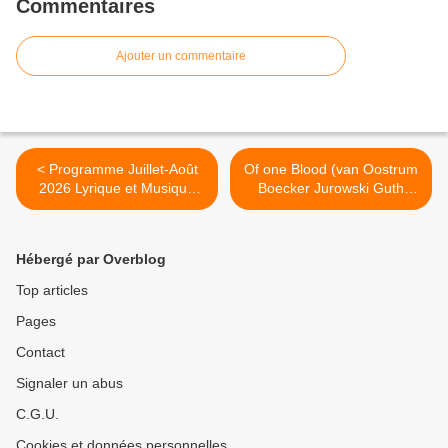
Commentaires
Ajouter un commentaire
< Programme Juillet-Août
Of one Blood (van Oostrum
2026 Lyrique et Musique
Boecker Jurowski Guth
(Télévision & Streaming)
Dean) Munich >
Hébergé par Overblog
Top articles
Pages
Contact
Signaler un abus
C.G.U.
Cookies et données personnelles