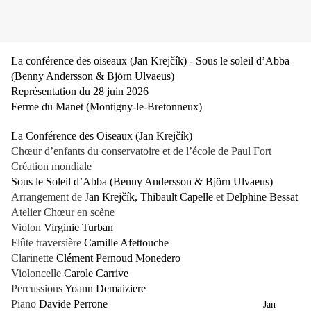
La conférence des oiseaux (Jan Krejčík) - Sous le soleil d’Abba
(Benny Andersson & Björn Ulvaeus)
Représentation du 28 juin 2026
Ferme du Manet (Montigny-le-Bretonneux)
La Conférence des Oiseaux (Jan Krejčík)
Chœur d’enfants du conservatoire et de l’école de Paul Fort
Création mondiale
Sous le Soleil d’Abba (Benny Andersson & Björn Ulvaeus)
Arrangement de J
an Krejčík, Thibault Capelle
et
Delphine Bessat
Atelier Chœur en scène
Violon
Virginie Turban
Flûte traversière
Camille Afettouche
Clarinette
Clément Pernoud Monedero
Violoncelle
Carole Carrive
Percussions
Yoann Demaiziere
Piano
Davide Perrone
Jan