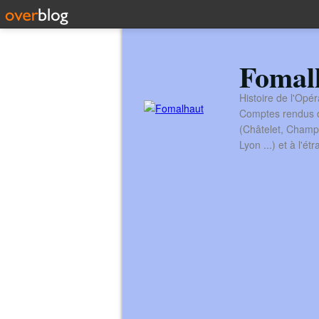
Fomal
Histoire de l'Opér
Comptes rendus de
(Châtelet, Champ
Lyon ...) et à l'é