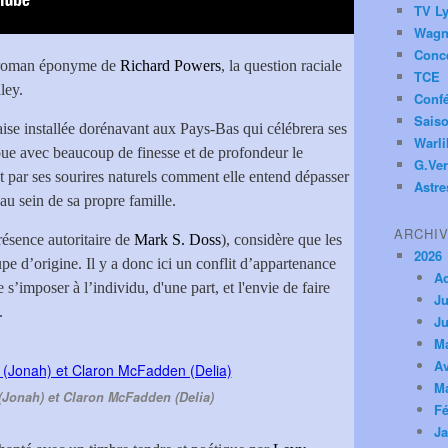
TV Ly
Wagn
Conc
le roman éponyme de
Richard Powers
, la question raciale
TCE
aley.
Conf
Saiso
se installée dorénavant aux Pays-Bas qui célébrera ses
Warl
joue avec beaucoup de finesse et de profondeur le
G.Ver
par ses sourires naturels comment elle entend dépasser
Astre
au sein de sa propre famille.
ARCHI
résence autoritaire de
Mark S. Doss
), considère que les
2026
pe d’origine. Il y a donc ici un conflit d’appartenance
A
’imposer à l’individu, d'une part, et l'envie de faire
Ju
.
Ju
M
Av
M
Jonah) et Claron McFadden (Delia)
Fé
Ja