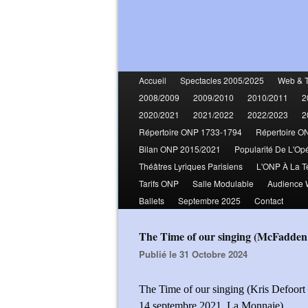
Accueil
Spectacles 2005/2025
Web & 
2008/2009
2009/2010
2010/2011
2
2020/2021
2021/2022
2022/2023
2
Répertoire ONP 1733-1794
Répertoire O
Bilan ONP 2015/2021
Popularité De L'Op
Théâtres Lyriques Parisiens
L'ONP À La T
Tarifs ONP
Salle Modulable
Audience
Ballets
Septembre 2025
Contact
The Time of our singing (McFadd
Publié le 31 Octobre 2024
The Time of our singing (Kris Defoort
14 septembre 2021, La Monnaie)