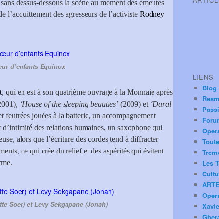
ARTIC
t sans dessus-dessous la scène au moment des émeutes
e l’acquittement des agresseurs de l’activiste
Rodney
ur d’enfants Equinox
LIENS
Blog
t
, qui en est à son quatrième ouvrage à la Monnaie après
Resm
2001),
‘House of the sleeping beauties’
(2009) et
‘Daral
Pass
 et feutrées jouées à la batterie, un accompagnement
Foru
nt d’intimité des relations humaines, un saxophone qui
Oper
use, alors que l’écriture des cordes tend à diffracter
Toute
ments, ce qui crée du relief et des aspérités qui évitent
Trem
orme.
Les T
Cultu
ARTE
Oper
ette Soer) et Levy Sekgapane (Jonah)
Xavie
Ghera