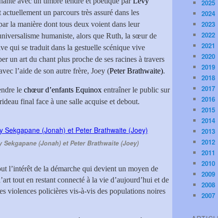
 chanté avec un timbre tendre et poétique par
Levy
2025
t actuellement un parcours très assuré dans les
2024
2023
 par la manière dont tous deux voient dans leur
2022
universalisme humaniste, alors que Ruth, la sœur de
2021
e qui se traduit dans la gestuelle scénique vive
2020
per un art du chant plus proche de ses racines à travers
2019
vec l’aide de son autre frère, Joey (
Peter Brathwaite)
.
2018
2017
endre le
chœur d’enfants Equinox
entraîner le public sur
2016
 rideau final face à une salle acquise et debout.
2015
2014
2013
2012
y Sekgapane (Jonah) et Peter Brathwaite (Joey)
2011
2010
out l’intérêt de la démarche qui devient un moyen de
2009
’art tout en restant connecté à la vie d’aujourd’hui et de
2008
les violences policières vis-à-vis des populations noires
2007