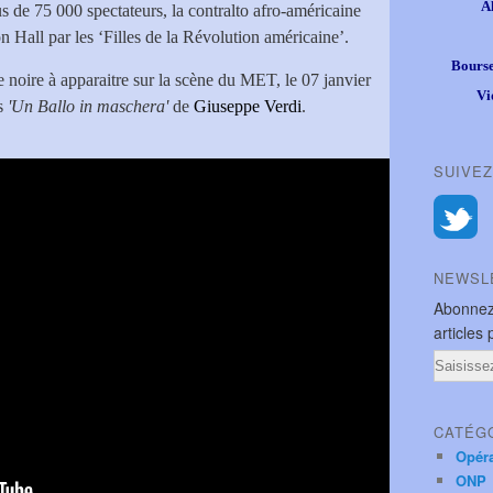
A
 de 75 000 spectateurs, la contralto afro-américaine
on Hall par les ‘Filles de la Révolution américaine’.
Bourse
ce noire à apparaitre sur la scène du MET, le 07 janvier
Vi
ns
'Un Ballo in maschera'
de
Giuseppe Verdi
.
SUIVEZ
NEWSL
Abonnez
articles 
Email
CATÉG
Opér
ONP