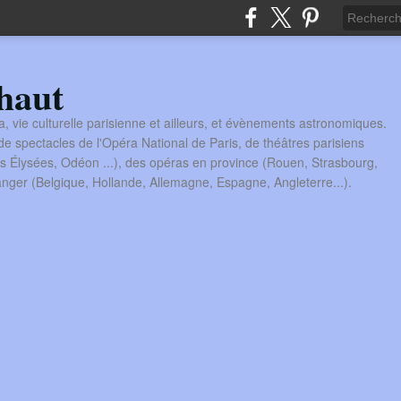
haut
a, vie culturelle parisienne et ailleurs, et évènements astronomiques.
 spectacles de l'Opéra National de Paris, de théâtres parisiens
s Élysées, Odéon ...), des opéras en province (Rouen, Strasbourg,
tranger (Belgique, Hollande, Allemagne, Espagne, Angleterre...).