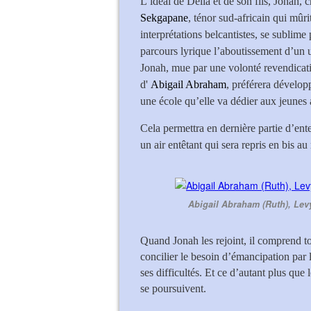
L’idéal de Delia et de son fils, Jonah,
Sekgapane
, ténor sud-africain qui mûri
interprétations belcantistes, se sublime
parcours lyrique l’aboutissement d’un 
Jonah, mue par une volonté revendicativ
d'
Abigail Abraham
, préférera dévelop
une école qu’elle va dédier aux jeunes a
Cela permettra en dernière partie d’ent
un air entêtant qui sera repris en bis au
Abigail Abraham (Ruth), Lev
Quand Jonah les rejoint, il comprend t
concilier le besoin d’émancipation par l
ses difficultés. Et ce d’autant plus que 
se poursuivent.