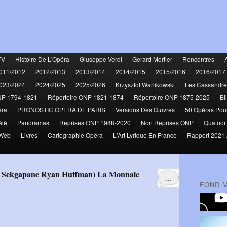
TV
Histoire De L'Opéra
Giuseppe Verdi
Gerard Mortier
Rencontres
011/2012
2012/2013
2013/2014
2014/2015
2015/2016
2016/2017
023/2024
2024/2025
2025/2026
Krzysztof Warlikowski
Les Cassandre
NP 1794-1821
Répertoire ONP 1821-1874
Répertoire ONP 1875-2025
Bi
éra
PRONOSTIC OPERA DE PARIS
Versions Des Œuvres
50 Opéras Pou
élé
Panoramas
Reprises ONP 1988-2020
Non Reprises ONP
Quatuor
 Web
Livres
Cartographie Opéra
L'Art Lyrique En France
Rapport 2021 
en Sekgapane Ryan Huffman) La Monnaie
…
FOND 
 –