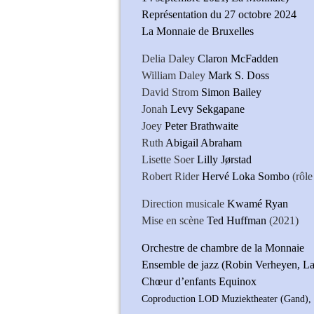
Représentation du 27 octobre 2024
La Monnaie de Bruxelles
Delia Daley
Claron McFadden
William Daley
Mark S. Doss
David Strom
Simon Bailey
Jonah
Levy Sekgapane
Joey
Peter Brathwaite
Ruth
Abigail Abraham
Lisette Soer
Lilly Jørstad
Robert Rider
Hervé Loka Sombo
(rôl
Direction musicale
Kwamé Ryan
Mise en scène
Ted Huffman
(2021)
Orchestre de chambre de la Monnaie
Ensemble de jazz (Robin Verheyen, La
Chœur d’enfants Equinox
Coproduction LOD Muziektheater (Gand), 