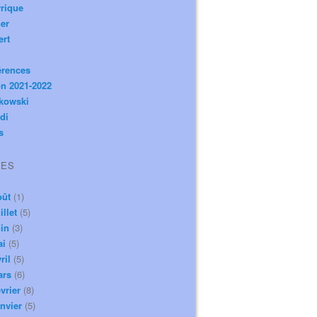
rique
er
ert
érences
n 2021-2022
ikowski
di
s
VES
oût
(1)
illet
(5)
in
(3)
ai
(5)
ril
(5)
ars
(6)
vrier
(8)
nvier
(5)