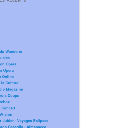
LES RÉCENTS
 du Wanderer
usica
ion Opera
m Opera
a Online
 la Culture
olo Magazine
rois Coups
rebox
 Concert
aVision
r Jubier - Voyages Eclipses
rdo Casaglia - Almanacco