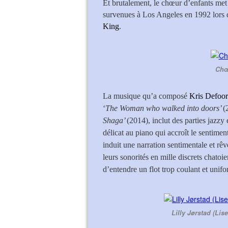
Et brutalement, le chœur d’enfants me
survenues à Los Angeles en 1992 lors d
King
.
Chœ
La musique qu’a composé
Kris Defoor
‘
The Woman who walked into doors’
(
Shaga’
(2014), inclut des parties jazzy
délicat au piano qui accroît le sentime
induit une narration sentimentale et rêve
leurs sonorités en mille discrets chatoie
d’entendre un flot trop coulant et unif
Lilly Jørstad (Lis