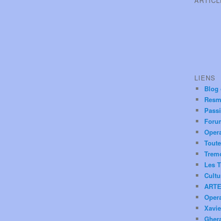
ARTIC
LIENS
Blog
Resm
Pass
Foru
Oper
Toute
Trem
Les T
Cultu
ARTE
Oper
Xavie
Ghera