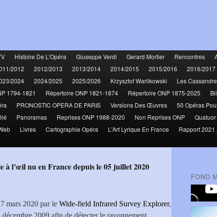
TV
Histoire De L'Opéra
Giuseppe Verdi
Gerard Mortier
Rencontres
011/2012
2012/2013
2013/2014
2014/2015
2015/2016
2016/2017
023/2024
2024/2025
2025/2026
Krzysztof Warlikowski
Les Cassandre
NP 1794-1821
Répertoire ONP 1821-1874
Répertoire ONP 1875-2025
Bi
éra
PRONOSTIC OPERA DE PARIS
Versions Des Œuvres
50 Opéras Pou
élé
Panoramas
Reprises ONP 1988-2020
Non Reprises ONP
Quatuor
 Web
Livres
Cartographie Opéra
L'Art Lyrique En France
Rapport 2021 
 à l’œil nu en France depuis le 05 juillet 2020
FOND 
27 mars 2020 par le
Wide-field Infrared Survey Explorer
,
n décembre 2009 afin de détecter le rayonnement