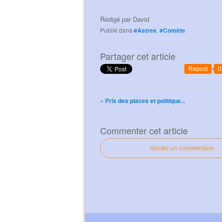
Rédigé par
David
Publié dans
#Astres
,
#Comète
Partager cet article
Repost
0
« Prix des places et politique...
Commenter cet article
Ajouter un commentaire