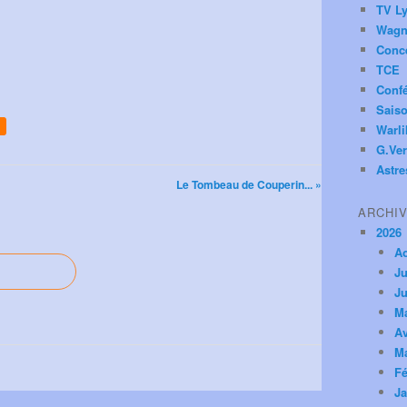
TV Ly
Wagn
Conc
TCE
Conf
Saiso
Warl
G.Ver
Astre
Le Tombeau de Couperin... »
ARCHI
2026
A
Ju
Ju
M
Av
M
Fé
Ja