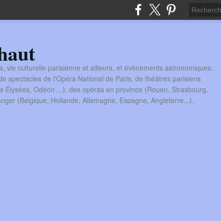
haut
a, vie culturelle parisienne et ailleurs, et évènements astronomiques.
 spectacles de l'Opéra National de Paris, de théâtres parisiens
s Élysées, Odéon ...), des opéras en province (Rouen, Strasbourg,
tranger (Belgique, Hollande, Allemagne, Espagne, Angleterre...).