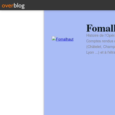
Fomal
Histoire de l'Opér
Comptes rendus de
(Châtelet, Champ
Lyon ...) et à l'é