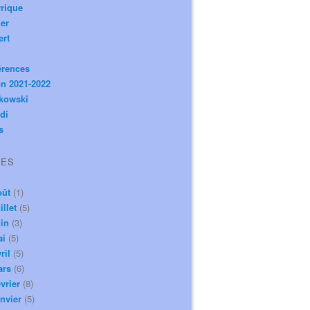
rique
er
ert
érences
n 2021-2022
ikowski
di
s
VES
oût
(1)
illet
(5)
in
(3)
ai
(5)
ril
(5)
ars
(6)
vrier
(8)
nvier
(5)