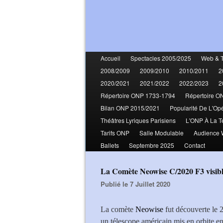
Accueil
Spectacles 2005/2025
Web & 
2008/2009
2009/2010
2010/2011
2
2020/2021
2021/2022
2022/2023
2
Répertoire ONP 1733-1794
Répertoire O
Bilan ONP 2015/2021
Popularité De L'Op
Théâtres Lyriques Parisiens
L'ONP À La T
Tarifs ONP
Salle Modulable
Audience
Ballets
Septembre 2025
Contact
La Comète Neowise C/2020 F3 visible
Publié le 7 Juillet 2020
La comète
Neowise
fut découverte le 
un télescope américain mis en orbite e