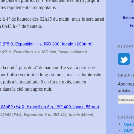
e de plus en plus tôt (à 4° de hauteur dès 3h15 jusqu’à
A
r très rapidement circumpolaire.
Bourse
ble à 4° de hauteur dès 02h15 du matin, mais le sera aussi
à 0h45 à 4° de hauteur.
Vi
SUIVEZ
9 (F5.9, Exposition 1 s, ISO 800, focale 1200mm)
te la nuit à plus de 4° de hauteur. Le soir, à partir de
ur l’observer tout le long du mois, mais sa luminosité
NEWSL
 puis à la magnitude 5 en fin de mois, tout en
Abonnez
ans le ciel nuit après nuit.
articles 
Email
à 03h52 (F4.0, Exposition 6 s, ISO 400, focale 55mm)
CATÉG
Opér
ONP