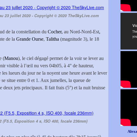
au 23 juillet 2020 - Copyright © 2020 TheSkyLive.com
sud de la constellation du
Cocher,
au Nord-Nord-Est
,
ante de la
Grande Ourse
,
Talitha
(magnitude 3), le 18
e (
Manou
), le ciel dégagé permet de la voir se lever au
ir visible à l’œil nu vers 04h05, à 4° de hauteur,
 les lueurs du jour ne la noyent une heure avant le lever
se situe entre 0 et 1. Aux jumelles, la queue de
deux jets principaux. Il fait frais (5°) et la nuit bruisse
32 (F5.5, Exposition 4 s, ISO 400, focale 236mm)
Alexa