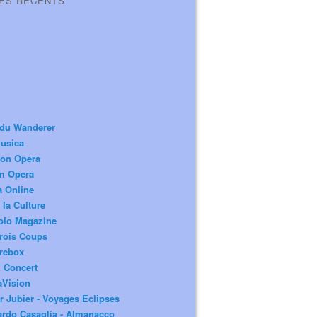
LES RÉCENTS
 du Wanderer
usica
ion Opera
m Opera
a Online
 la Culture
olo Magazine
rois Coups
rebox
 Concert
aVision
r Jubier - Voyages Eclipses
rdo Casaglia - Almanacco