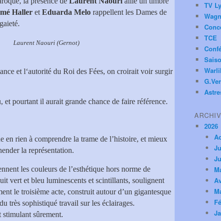
aroque, la présence de
Laurent Naouri
allie un timbre
TV Ly
omé Haller
et
Eduarda Melo
rappellent les Dames de
Wagn
gaieté.
Conc
TCE
i (Gernot)
Conf
Saiso
Warl
nce et l‘autorité du Roi des Fées, on croirait voir surgir
G.Ver
Astre
et pourtant il aurait grande chance de faire référence.
ARCHI
2026
A
e en rien à comprendre la trame de l’histoire, et mieux
Ju
hender la représentation.
Ju
ennent les couleurs de l’esthétique hors norme de
M
Av
uit vert et bleu luminescents et scintillants, soulignent
M
ement le troisième acte, construit autour d’un gigantesque
Fé
du très sophistiqué travail sur les éclairages.
Ja
t stimulant sûrement.