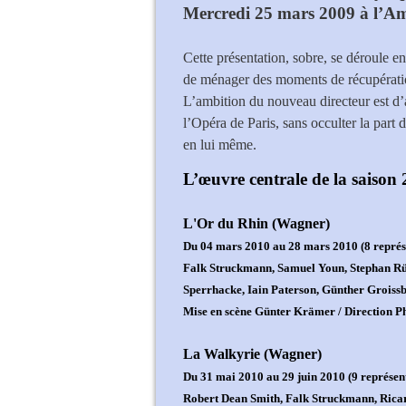
Mercredi 25 mars 2009 à l’Am
Cette présentation, sobre, se déroule e
de ménager des moments de récupératio
L’ambition du nouveau directeur est d’
l’Opéra de Paris, sans occulter la part 
en lui même.
L’œuvre centrale de la saison
L'Or du Rhin (Wagner)
Du 04 mars 2010 au 28 mars 2010 (8 représe
Falk Struckmann, Samuel Youn, Stephan Rü
Sperrhacke, Iain Paterson, Günther Groiss
Mise en scène Günter Krämer / Direction P
La Walkyrie (Wagner)
Du 31 mai 2010 au 29 juin 2010 (9 représent
Robert Dean Smith, Falk Struckmann, Rica