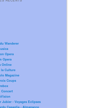
LES RÉCENTS
 du Wanderer
usica
ion Opera
m Opera
a Online
 la Culture
olo Magazine
rois Coups
rebox
 Concert
aVision
r Jubier - Voyages Eclipses
rdo Casaglia - Almanacco