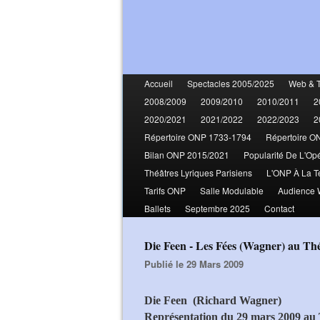
Accueil
Spectacles 2005/2025
Web & 
2008/2009
2009/2010
2010/2011
2
2020/2021
2021/2022
2022/2023
2
Répertoire ONP 1733-1794
Répertoire O
Bilan ONP 2015/2021
Popularité De L'Op
Théâtres Lyriques Parisiens
L'ONP À La T
Tarifs ONP
Salle Modulable
Audience
Ballets
Septembre 2025
Contact
Die Feen - Les Fées (Wagner) au Th
Publié le 29 Mars 2009
Die Feen (Richard Wagner)
Représentation du 29 mars 2009 au 