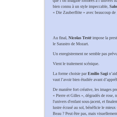
que l’on imagine formées à l’univers b
bien connu à un style impeccable,
Sal
« Die Zauberflöte » avec beaucoup de 
Laurent Naour
Au final,
Nicolas Testé
impose la presta
le Sarastro de Mozart.
Un enregistrement ne semble pas prévu, 
Vient le traitement scénique.
La forme choisie par
Emilio Sagi
n’aid
vaut l’avoir bien étudiée avant d’appré
De manière fort créative, les images pr
« Pierre et Gilles », dégradés de rose, n
l'univers d'enfant sous-jacent, et final
lustre écrasé au sol, bénéficie le mieux 
Beau ? Peut être pas, mais visuellemen