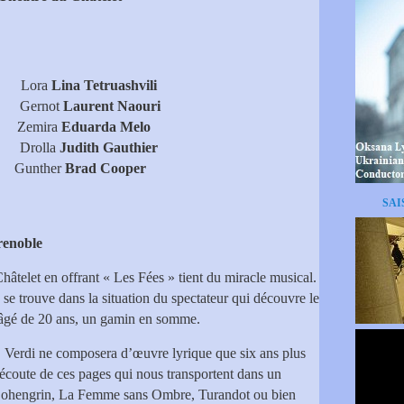
ra
Lina Tetruashvili
er
Gernot
Laurent Naouri
r
Zemira
Eduarda Melo
ro
Drolla
Judith Gauthier
té
Gunther
Brad Cooper
SAI
renoble
Châtelet en offrant « Les Fées » tient du miracle musical.
se trouve dans la situation du spectateur qui découvre le
 âgé de 20 ans, un gamin en somme.
Verdi ne composera d’œuvre lyrique que six ans plus
 l’écoute de ces pages qui nous transportent dans un
 Lohengrin, La Femme sans Ombre, Turandot ou bien