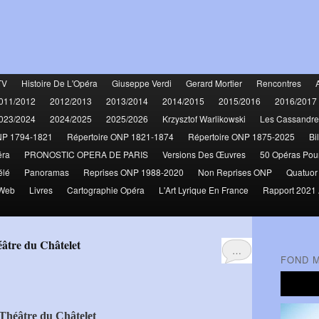
TV
Histoire De L'Opéra
Giuseppe Verdi
Gerard Mortier
Rencontres
011/2012
2012/2013
2013/2014
2014/2015
2015/2016
2016/2017
023/2024
2024/2025
2025/2026
Krzysztof Warlikowski
Les Cassandre
NP 1794-1821
Répertoire ONP 1821-1874
Répertoire ONP 1875-2025
Bi
éra
PRONOSTIC OPERA DE PARIS
Versions Des Œuvres
50 Opéras Pou
élé
Panoramas
Reprises ONP 1988-2020
Non Reprises ONP
Quatuor
 Web
Livres
Cartographie Opéra
L'Art Lyrique En France
Rapport 2021 
éâtre du Châtelet
…
FOND 
Théâtre du Châtelet