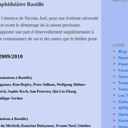
ARTIC
phithéâtre Bastille
n l’absence de Nicolas Joel, pour une évidente nécessité
n avant le démarrage de la saison prochaine.
apporter une part d’émerveillement supplémentaire à
de connaissance de soi et des autres que le théâtre porte
LIENS
Blog
 2009/2010
Resm
Pass
Foru
Oper
ntations à Bastille)
Toute
gamer, Kim Begley, Peter Sidhom, Wolfgang Abilner-
Trem
böck, Sophie Koch, Ann Petersen, Qiu Lin Zhang
Les T
hilippe Jordan
Cultu
ARTE
Oper
ations à Bastille)
Xavie
rda Merbeth, Katarina Dalayman, Yvonne Naef, Günther
Ghera