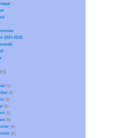
rique
er
ert
érences
n 2021-2022
ikowski
di
s
VES
oût
(1)
illet
(5)
in
(3)
ai
(5)
ril
(5)
ars
(6)
vrier
(8)
nvier
(5)