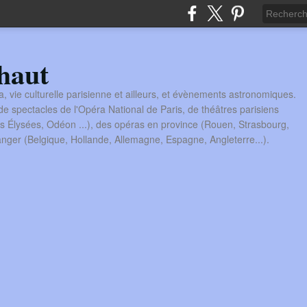
haut
a, vie culturelle parisienne et ailleurs, et évènements astronomiques.
 spectacles de l'Opéra National de Paris, de théâtres parisiens
s Élysées, Odéon ...), des opéras en province (Rouen, Strasbourg,
tranger (Belgique, Hollande, Allemagne, Espagne, Angleterre...).