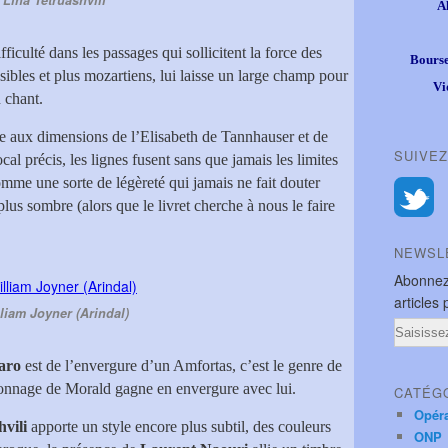
Lina Tetruashvili
A
fficulté dans les passages qui sollicitent la force des
Bourse
nsibles et plus mozartiens, lui laisse un large champ pour
Vi
 chant.
ôle aux dimensions de l’Elisabeth de Tannhauser et de
SUIVEZ
al précis, les lignes fusent sans que jamais les limites
comme une sorte de légèreté qui jamais ne fait douter
plus sombre (alors que le livret cherche à nous le faire
NEWSL
Abonnez
articles 
liam Joyner (Arindal)
Email
aro
est de l’envergure d’un Amfortas, c’est le genre de
sonnage de Morald gagne en envergure avec lui.
CATÉG
Opér
vili
apporte un style encore plus subtil, des couleurs
ONP