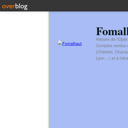
Fomal
Histoire de l'Opér
Comptes rendus de
(Châtelet, Champ
Lyon ...) et à l'é