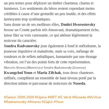
un peu ternes pour déployer un timbre charmeur, charnu et
lumineux. Les sentiments du héros restent cependant moins
crédibles à cause d’une gestuelle un peu inutile, et des effets
larmoyants trop systématiques.
Sans doute un de ses meilleurs rôles,
Dmitri Hvorostovsky
brosse un Comte parfois très émouvant, dramatiquement riche,
laisse filer sa voix caressante, ce qui atténue légèrement la
noirceur du caractère.
Sondra Radvanovsky
joue également à fond le mélodrame, la
jeunesse impulsive et maladroite, mais sa voix, mélange de
rondeurs et de reflets métalliques, humanisée par une étrange
vibration, est l’un des points forts de cette représentation.
Marcelo Alvarez (Manrico) et Sondra Radvanovsky (Leonora)
Kwangchul Youn
et
Maria Zifchak
, tous deux chanteurs
raffinés, complètent un ensemble de haut niveau porté par la
direction intime et parcourue de noirceurs de
Noseda
.
#Saison 2008-2009
#Opéra
#MET
#G.Verdi
#Noseda
#McVicar
#Radvanovsky
#Alvarez
#Zajick
#Youn