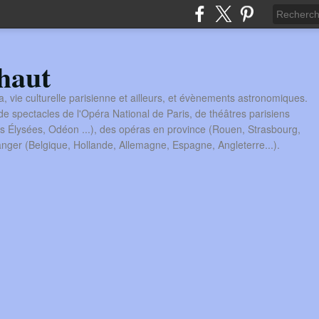
haut
a, vie culturelle parisienne et ailleurs, et évènements astronomiques.
 spectacles de l'Opéra National de Paris, de théâtres parisiens
s Élysées, Odéon ...), des opéras en province (Rouen, Strasbourg,
tranger (Belgique, Hollande, Allemagne, Espagne, Angleterre...).