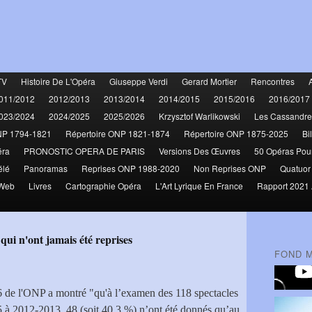
TV
Histoire De L'Opéra
Giuseppe Verdi
Gerard Mortier
Rencontres
011/2012
2012/2013
2013/2014
2014/2015
2015/2016
2016/2017
023/2024
2024/2025
2025/2026
Krzysztof Warlikowski
Les Cassandre
NP 1794-1821
Répertoire ONP 1821-1874
Répertoire ONP 1875-2025
Bi
éra
PRONOSTIC OPERA DE PARIS
Versions Des Œuvres
50 Opéras Pou
élé
Panoramas
Reprises ONP 1988-2020
Non Reprises ONP
Quatuor
 Web
Livres
Cartographie Opéra
L'Art Lyrique En France
Rapport 2021 
 qui n'ont jamais été reprises
FOND 
6 de l'ONP a montré "qu'à l’examen des 118 spectacles
 à 2012-2013, 48 (soit 40,3 %) n’ont été donnés qu’au