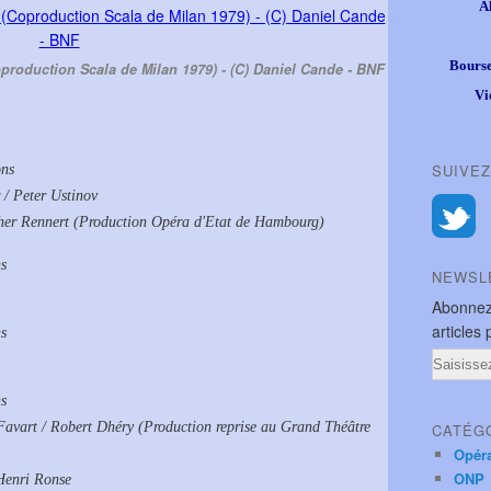
A
Bourse
oproduction Scala de Milan 1979) - (C) Daniel Cande - BNF
Vi
SUIVEZ
ons
 / Peter Ustinov
ther Rennert (Production Opéra d'Etat de Hambourg)
ns
NEWSL
Abonnez
articles 
ns
Email
ns
 Favart / Robert Dhéry (Production reprise au Grand Théâtre
CATÉG
Opér
ONP
Henri Ronse