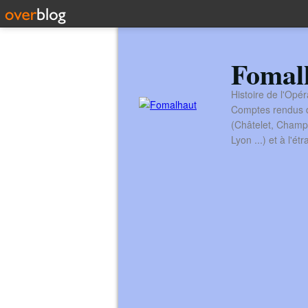
Fomal
Histoire de l'Opér
Comptes rendus de
(Châtelet, Champ
Lyon ...) et à l'é