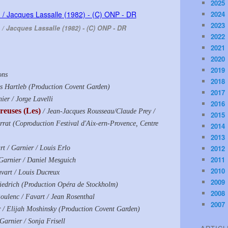
2025
2024
2023
 / Jacques Lassalle (1982) - (C) ONP - DR
2022
2021
2020
2019
ons
2018
ns Hartleb (Production Covent Garden)
2017
er / Jorge Lavelli
2016
reuses (Les)
/ Jean-Jacques Rousseau/Claude Prey /
2015
rrat (Coproduction Festival d'Aix-ern-Provence, Centre
2014
2013
2012
 / Garnier / Louis Erlo
2011
 Garnier / Daniel Mesguich
2010
vart / Louis Ducreux
2009
riedrich (Production Opéra de Stockholm)
2008
Poulenc / Favart / Jean Rosenthal
2007
r / Elijah Moshinsky (Production Covent Garden)
Garnier / Sonja Frisell