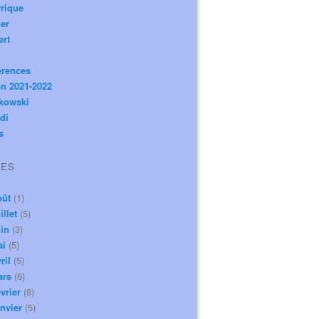
rique
er
ert
érences
n 2021-2022
ikowski
di
s
VES
oût
(1)
illet
(5)
in
(3)
ai
(5)
ril
(5)
ars
(6)
vrier
(8)
nvier
(5)