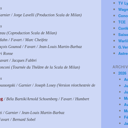
TV Ly
ns
Wagn
arnier / Jorge Lavelli (Production Scala de Milan)
Conc
TCE
ns
Conf
reau (Coproduction Scala de Milan)
Saiso
Hahn / Favart / Marc Cheifetz
Warl
G.Ver
nçois Gounod / Favart / Jean-Louis Martin-Barbaz
Astre
ri Ronse
avart / Jacques Fabbri
ARCHI
onconi (Tournée du Théâtre de la Scala de Milan)
2026
ns
A
Ju
ussorgski / Garnier / Joseph Losey (Version réorchestrée de
Ju
M
ng
/ Béla Bartók/Arnold Schoenberg / Favart / Humbert
Av
M
ti / Garnier / Jean-Louis Martin-Barbaz
Fé
Favart / Bernard Sobel
Ja