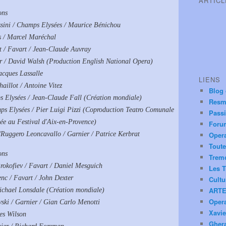
ARTIC
ons
sini / Champs Elysées / Maurice Bénichou
s / Marcel Maréchal
 / Favart / Jean-Claude Auvray
r / David Walsh (Production English National Opera)
acques Lassalle
LIENS
aillot / Antoine Vitez
Blog
s Elysées / Jean-Claude Fall (Création mondiale)
Resm
ps Elysées / Pier Luigi Pizzi (Coproduction Teatro Comunale
Pass
tée au Festival d'Aix-en-Provence)
Foru
Ruggero Leoncavallo / Garnier / Patrice Kerbrat
Oper
Toute
ons
Trem
Prokofiev / Favart / Daniel Mesguich
Les T
enc / Favart / John Dexter
Cultu
ARTE
Michael Lonsdale (Création mondiale)
Oper
ovski / Garnier / Gian Carlo Menotti
Xavie
es Wilson
Ghera