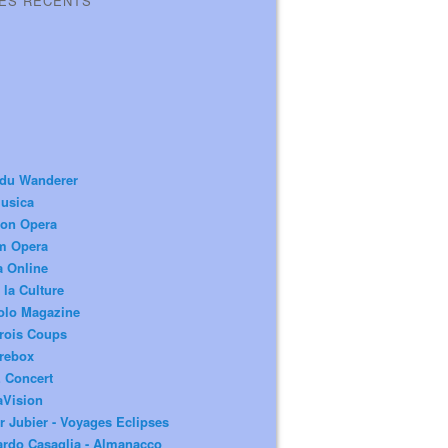
LES RÉCENTS
 du Wanderer
usica
ion Opera
m Opera
a Online
 la Culture
olo Magazine
rois Coups
rebox
 Concert
aVision
r Jubier - Voyages Eclipses
rdo Casaglia - Almanacco