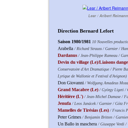
Lear / Aribert Reimann
Direction Bernard Lefort
Saison 1980/1981
10 Nouvelles producti
Arabella
/ Richard Strauss / Garnier / Ha
Dardanus
/ Jean-Philippe Rameau / Garni
Devin du village (Le)/Liaisons dange
Conservatoire d'Art Dramatique / Pierre Ba
Lyrique de Wallonie et Festival d'Avignon)
Don Giovanni
/ Wolfgang Amadeus Mozart
Grand Macabre (Le)
/ György Ligeti /
Héritière (L')
/ Jean-Michel Damase / Fa
Jenufa
/ Leos Janácek / Garnier / Götz F
Mamelles de Tirésias (Les)
/ Francis 
Peter Grimes
/ Benjamin Britten / Garnie
Un Ballo in maschera
/ Giuseppe Verdi / 