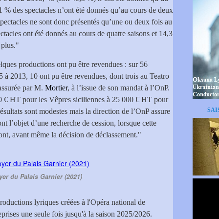
,1 % des spectacles n’ont été donnés qu’au cours de deux
 spectacles ne sont donc présentés qu’une ou deux fois au
ectacles ont été donnés au cours de quatre saisons et 14,3
 plus."
ques productions ont pu être revendues : sur 56
 à 2013, 10 ont pu être revendues, dont trois au Teatro
 assurée par M.
Mortier
, à l’issue de son mandat à l’OnP.
0 € HT pour les Vêpres siciliennes à 25 000 € HT pour
SAI
résultats sont modestes mais la direction de l’OnP assure
ont l’objet d’une recherche de cession, lorsque cette
ont, avant même la décision de déclassement."
er du Palais Garnier (2021)
 productions lyriques créées à l'Opéra national de
eprises une seule fois jusqu'à la saison 2025/2026.