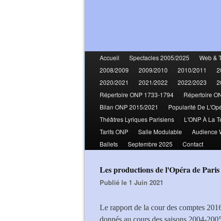
Accueil
Spectacles 2005/2025
Web & 
2008/2009
2009/2010
2010/2011
2
2020/2021
2021/2022
2022/2023
2
Répertoire ONP 1733-1794
Répertoire O
Bilan ONP 2015/2021
Popularité De L'Op
Théâtres Lyriques Parisiens
L'ONP À La T
Tarifs ONP
Salle Modulable
Audience
Ballets
Septembre 2025
Contact
Les productions de l'Opéra de Paris
Publié le 1 Juin 2021
Le rapport de la cour des comptes 201
donnés au cours des saisons 2004-2005