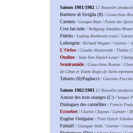
Saison 1981/1982
12 Nouvelles producti
Barbiere di Siviglia (Il)
/ Gioacchino Ros
Carmen
/
Georges Bizet / Palais des Sport
Cosi fan tutte
/ Wolfgang Amadeus Mozart
Fidelio
/ Ludwig Beethoven (van) / Garnie
Lohengrin
/ Richard Wagner / Garnier / J
L'Orfeo
/ Claudio Monteverdi / Théâtre Ch
Ondine
/ Jean-Yves Daniel-Lesur / Champ
Semiramide
/ Gioacchino Rossini / Cham
de Gênes et Teatro Regio de Turin représen
Tabarro (Il)/Pagliacci
/ Giacomo Puccini/
Saison 1982/1983
12 Nouvelles producti
Amour des trois oranges (L')
/ Serguei 
Dialogues des carmélites
/ Francis Poul
Erzsebet
/ Charles Chaynes / Garnier / 
Eugène Onéguin
e
/ Piotr Ilyitch Tchaik
Falstaff
/
Giuseppe Verdi / Garnier / Georg
Fledermaus (Die)