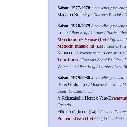
Saison 1977/1978
3 nouvelles productio
Madama Butterfly
/ Giacomo Puccini / G
Saison 1978/1979
8 nouvelles productio
Lulu
/ Alban Berg / Garnier / Patrice Ché
Marchand de Venise (Le)
/ Reynaldo 
Médecin malgré lui (Le)
/ Charles Fra
Nabucco
/ Giuseppe Verdi / Garnier / Hen
Tom Jones
/ François-André Philidor / F
Wozzeck
/ Alban Berg / Garnier / Luca R
Saison 1979/1980
4 nouvelles productio
Boris Godounov
/ Modeste Petrovitch Mo
Dmitri Chostakovitch)
A Kékszakallu Herceg Vara/
Erwartu
Camerlo
Fille du régiment (La)
/ Gaetano Donizet
Porteur d'eau (Le)
/ Luigi Cherubini / 