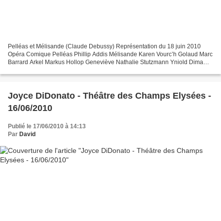
Pelléas et Mélisande (Claude Debussy) Représentation du 18 juin 2010
Opéra Comique Pelléas Phillip Addis Mélisande Karen Vourc’h Golaud Marc
Barrard Arkel Markus Hollop Geneviève Nathalie Stutzmann Yniold Dima
Bawab Un médecin Luc Bertin-Hugault Un berger...
Joyce DiDonato - Théâtre des Champs Elysées -
16/06/2010
Publié le 17/06/2010 à 14:13
Par
David