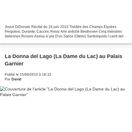
Joyce DiDonato Récital du 16 juin 2010 Théâtre des Champs Elysées
Pergolesi, Durante, Caccini, Rossi Arie antiche Beethoven Cinq mélodies
italiennes Rossini Assisa a' pie D'un Salice (Otello) Santoliquido I canti della
Sera Leoncavallo, Pizzetti, Di Chiara...
La Donna del Lago (La Dame du Lac) au Palais
Garnier
Publié le 15/06/2010 à 18:32
Par
David