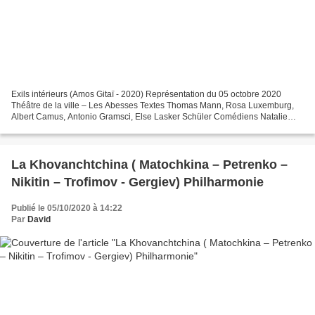
Exils intérieurs (Amos Gitaï - 2020) Représentation du 05 octobre 2020
Théâtre de la ville – Les Abesses Textes Thomas Mann, Rosa Luxemburg,
Albert Camus, Antonio Gramsci, Else Lasker Schüler Comédiens Natalie
Dessay, Pippo Delbono, Jérôme Kircher, Markus...
La Khovanchtchina ( Matochkina – Petrenko –
Nikitin – Trofimov - Gergiev) Philharmonie
Publié le 05/10/2020 à 14:22
Par
David