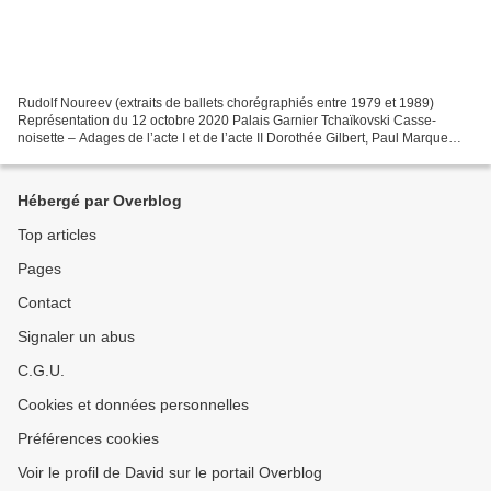
Rudolf Noureev (extraits de ballets chorégraphiés entre 1979 et 1989)
Représentation du 12 octobre 2020 Palais Garnier Tchaïkovski Casse-
noisette – Adages de l’acte I et de l’acte II Dorothée Gilbert, Paul Marque
Prokofiev Cendrillon Adage du tabouret...
Hébergé par Overblog
Top articles
Pages
Contact
Signaler un abus
C.G.U.
Cookies et données personnelles
Préférences cookies
Voir le profil de David sur le portail Overblog