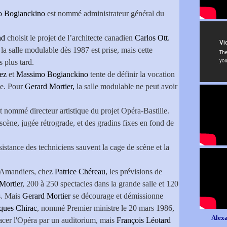
 Bogianckino
est nommé administrateur général du
and
choisit le projet de l’architecte canadien
Carlos Ott
.
la salle modulable dès 1987 est prise, mais cette
 plus tard.
ez
et
Massimo Bogianckino
tente de définir la vocation
le. Pour
Gerard Mortier,
la salle modulable ne peut avoir
t nommé directeur artistique du projet Opéra-Bastille.
scène, jugée rétrograde, et des gradins fixes en fond de
ésistance des techniciens sauvent la cage de scène et la
Amandiers, chez
Patrice Chéreau
, les prévisions de
Mortier
, 200 à 250 spectacles dans la grande salle et 120
s. Mais
Gerard Mortier
se décourage et démissionne
ques Chirac
, nommé Premier ministre le 20 mars 1986,
Alexa
acer l'Opéra par un auditorium, mais
François Léotard