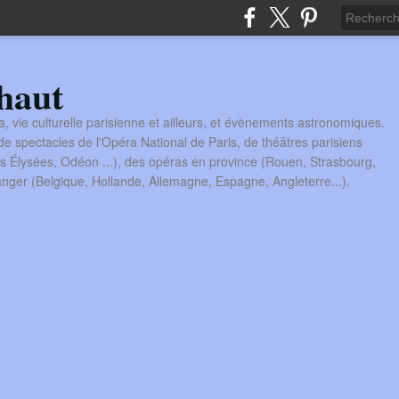
haut
a, vie culturelle parisienne et ailleurs, et évènements astronomiques.
 spectacles de l'Opéra National de Paris, de théâtres parisiens
s Élysées, Odéon ...), des opéras en province (Rouen, Strasbourg,
tranger (Belgique, Hollande, Allemagne, Espagne, Angleterre...).