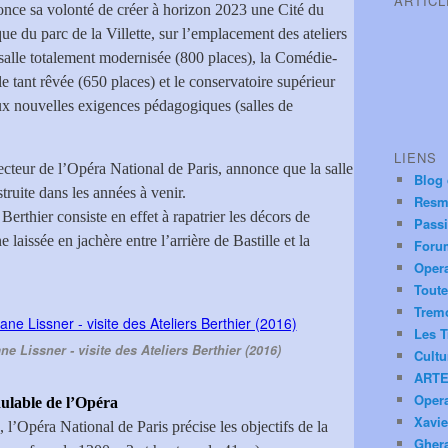
ARTIC
nnonce sa volonté de créer à horizon 2023 une Cité du
que du parc de la Villette, sur l’emplacement des ateliers
salle totalement modernisée (800 places), la Comédie-
e tant rêvée (650 places) et le conservatoire supérieur
ux nouvelles exigences pédagogiques (salles de
LIENS
recteur de l’Opéra National de Paris, annonce que la salle
Blog
truite dans les années à venir.
Resm
Berthier consiste en effet à rapatrier les décors de
Pass
laissée en jachère entre l’arrière de Bastille et la
Foru
Oper
Toute
Trem
Les T
e Lissner - visite des Ateliers Berthier (2016)
Cultu
ARTE
Oper
odulable de l’Opéra
Xavie
l’Opéra National de Paris précise les objectifs de la
Ghera