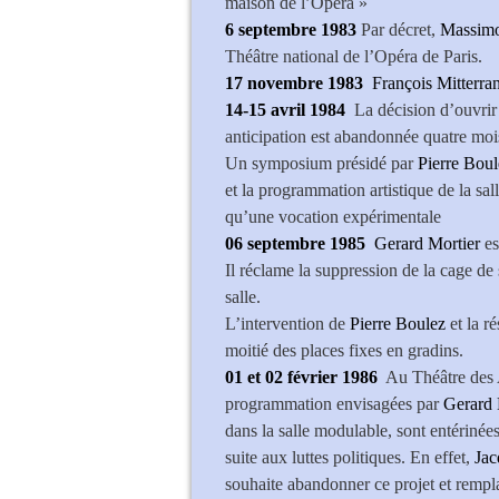
maison de l’Opéra »
6 septembre 1983
Par décret,
Massimo
Théâtre national de l’Opéra de Paris.
17 novembre 1983
François Mitterr
14-15 avril 1984
La décision d’ouvrir 
anticipation est abandonnée quatre mois
Un symposium présidé par
Pierre Boul
et la programmation artistique de la sal
qu’une vocation expérimentale
06 septembre 1985
Gerard Mortier
es
Il réclame la suppression de la cage de 
salle.
L’intervention de
Pierre Boulez
et la r
moitié des places fixes en gradins.
01 et 02 février 1986
Au Théâtre des 
programmation envisagées par
Gerard 
dans la salle modulable, sont entérinée
suite aux luttes politiques. En effet,
Jac
souhaite abandonner ce projet et rempl