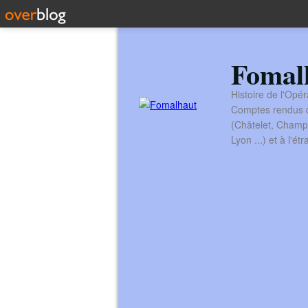
Fomal
Histoire de l'Opér
Comptes rendus de
(Châtelet, Champ
Lyon ...) et à l'é