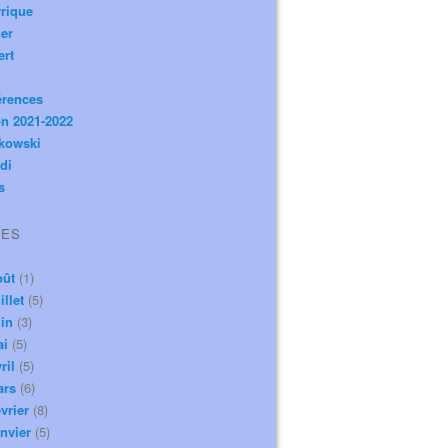
rique
er
ert
érences
n 2021-2022
ikowski
di
s
VES
oût
(1)
illet
(5)
in
(3)
ai
(5)
ril
(5)
ars
(6)
vrier
(8)
nvier
(5)