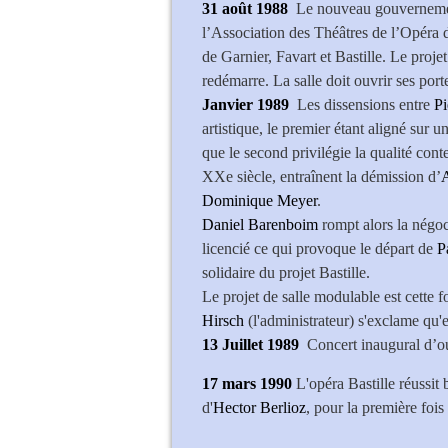
31 août 1988
Le nouveau gouvernem
l’Association des Théâtres de l’Opéra de
de Garnier, Favart et Bastille. Le projet
redémarre. La salle doit ouvrir ses por
Janvier 1989
Les dissensions entre
Pi
artistique, le premier étant aligné sur 
que le second privilégie la qualité con
XXe siècle, entraînent la démission d’
A
Dominique Meyer
.
Daniel Barenboim
rompt alors la négoci
licencié ce qui provoque le départ de
P
solidaire du projet Bastille.
Le projet de salle modulable est cette
Hirsch
(l'administrateur) s'exclame qu'el
13 Juillet 1989
Concert inaugural d’ouv
17 mars 1990
L'opéra Bastille réussit
d'
Hector Berlioz
, pour la première fois