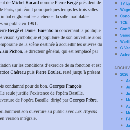
ent de
Michel Rocard
nomme
Pierre Bergé
président de
TV Ly
Wagn
 Paris, qui réunit pour quelques temps les trois salles
Conc
 initial englobant les ateliers et la salle modulable
TCE
tes au public en 1991.
Conf
erre Bergé
et
Daniel Barenboim
concernant la politique
Saiso
une vision symbolique et populaire de son ouverture alors
Warl
temporaine de la scène destinée à accueillir les œuvres du
G.Ver
lain Pichon
, le directeur général, qui est remplacé par
Astre
ation sur les conditions d’exercice de sa fonction et est
ARCHI
atrice Chéreau
puis
Pierre Boulez,
resté jusqu’à présent
2026
A
 fois condamné pour de bon.
Georges François
Ju
le seule justifie l’existence de l'opéra Bastille.
Ju
M
erture de l’opéra Bastille, dirigé par
Georges Prêtre.
Av
 brillamment son ouverture au public avec
Les Troyens
M
 en version intégrale.
Fé
Ja