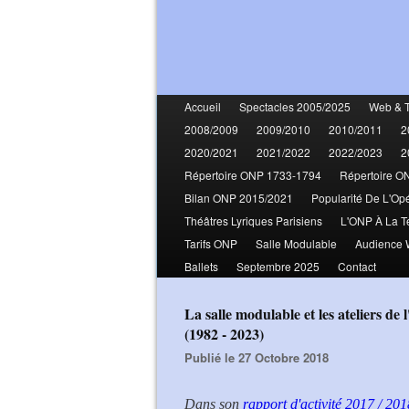
Accueil
Spectacles 2005/2025
Web & 
2008/2009
2009/2010
2010/2011
2
2020/2021
2021/2022
2022/2023
2
Répertoire ONP 1733-1794
Répertoire O
Bilan ONP 2015/2021
Popularité De L'Op
Théâtres Lyriques Parisiens
L'ONP À La T
Tarifs ONP
Salle Modulable
Audience
Ballets
Septembre 2025
Contact
La salle modulable et les ateliers de l'opéra Bastille - Historique et projet d'achèvement
(1982 - 2023)
Publié le 27 Octobre 2018
Dans son
rapport d'activité 2017 / 201