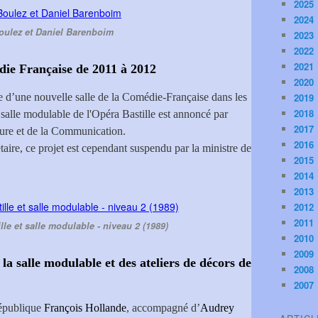
2025
2024
oulez et Daniel Barenboim
2023
2022
2021
die Française de 2011 à 2012
2020
e d’une nouvelle salle de la Comédie-Française dans les
2019
2018
a salle modulable de l'Opéra Bastille est annoncé par
2017
lture et de la Communication.
2016
aire, ce projet est cependant suspendu par la ministre de
2015
2014
2013
2012
2011
lle et salle modulable - niveau 2 (1989)
2010
2009
 la salle modulable et des ateliers de décors de
2008
2007
épublique
François Hollande
, accompagné d’
Audrey