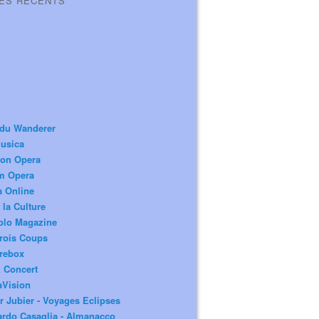
LES RÉCENTS
 du Wanderer
usica
ion Opera
m Opera
a Online
 la Culture
olo Magazine
rois Coups
rebox
 Concert
aVision
r Jubier - Voyages Eclipses
rdo Casaglia - Almanacco