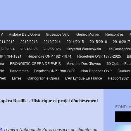
TV
Histoire De L'Opéra
Giuseppe Verdi
Gerard Mortier
Rencontres
011/2012
2012/2013
2013/2014
2014/2015
2015/2016
2016/2017
023/2024
2024/2025
2025/2026
Krzysztof Warlikowski
Les Cassandre
NP 1794-1821
Répertoire ONP 1821-1874
Répertoire ONP 1875-2025
Bi
éra
PRONOSTIC OPERA DE PARIS
Versions Des Œuvres
50 Opéras Pou
élé
Panoramas
Reprises ONP 1988-2020
Non Reprises ONP
Quatuor
 Web
Livres
Cartographie Opéra
L'Art Lyrique En France
Rapport 2021 
FOND 
8
, l'Opéra National de Paris consacre un chapitre au