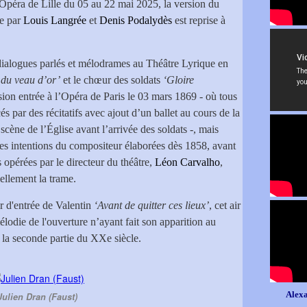
’Opéra de Lille du 05 au 22 mai 2025, la version du
e par
Louis Langrée
et
Denis Podalydès
est reprise à
c dialogues parlés et mélodrames au Théâtre Lyrique en
du veau d’or’
et le chœur des soldats
‘Gloire
rsion entrée à l’Opéra de Paris le 03 mars 1869 - où tous
és par des récitatifs avec ajout d’un ballet au cours de la
cène de l’Église avant l’arrivée des soldats -, mais
es intentions du compositeur élaborées dès 1858, avant
 opérées par le directeur du théâtre,
Léon Carvalho
,
iellement la trame.
ir d'entrée de Valentin
‘Avant de quitter ces lieux’
, cet air
élodie de l'ouverture n’ayant fait son apparition au
 la seconde partie du XXe siècle.
Alexa
Julien Dran (Faust)