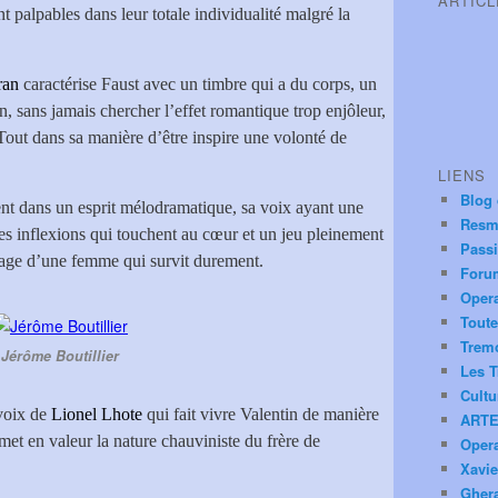
ARTIC
t palpables dans leur totale individualité malgré la
ran
caractérise Faust avec un timbre qui a du corps, un
 sans jamais chercher l’effet romantique trop enjôleur,
Tout dans sa manière d’être inspire une volonté de
LIENS
Blog
nt dans un esprit mélodramatique, sa voix ayant une
Resm
 des inflexions qui touchent au cœur et un jeu pleinement
Pass
mage d’une femme qui survit durement.
Foru
Oper
Toute
Trem
Jérôme Boutillier
Les T
Cultu
 voix de
Lionel Lhote
qui fait vivre Valentin de manière
ARTE
met en valeur la nature chauviniste du frère de
Oper
Xavie
Ghera