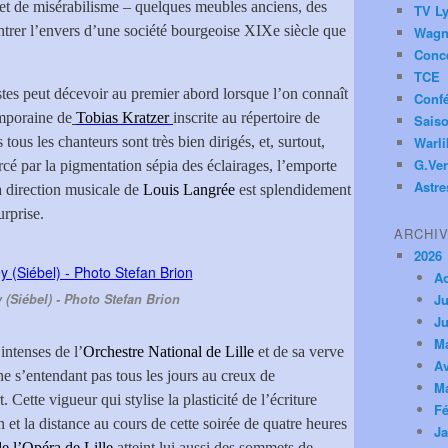
 et de misérabilisme – quelques meubles anciens, des
TV Ly
ntrer l’envers d’une société bourgeoise XIXe siècle que
Wagn
Conc
TCE
tes peut décevoir au premier abord lorsque l’on connaît
Conf
emporaine de
Tobias Kratzer
inscrite au répertoire de
Saiso
tous les chanteurs sont très bien dirigés, et, surtout,
Warl
G.Ver
orcé par la pigmentation sépia des éclairages, l’emporte
Astre
a direction musicale de
Louis Langrée
est splendidement
urprise.
ARCHI
2026
A
y (Siébel) - Photo Stefan Brion
Ju
Ju
M
 intenses de l’
Orchestre National de Lille
et de sa verve
Av
 ne s’entendant pas tous les jours au creux de
M
. Cette vigueur qui stylise la plasticité de l’écriture
Fé
 et la distance au cours de cette soirée de quatre heures
Ja
 l’Opéra de Lille
atteint lui aussi des sommets de