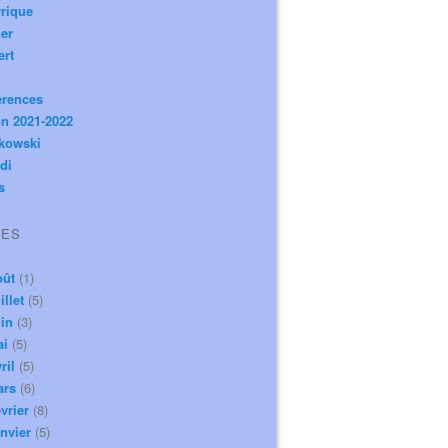
rique
er
ert
érences
n 2021-2022
ikowski
di
s
VES
oût
(1)
illet
(5)
in
(3)
ai
(5)
ril
(5)
ars
(6)
vrier
(8)
nvier
(5)