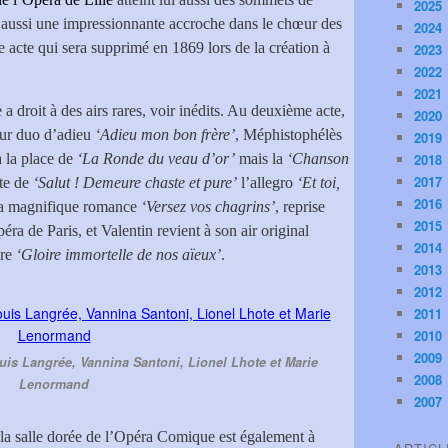
2025
is aussi une impressionnante accroche dans le chœur des
2024
acte qui sera supprimé en 1869 lors de la création à
2023
2022
2021
e a droit à des airs rares, voir inédits. Au deuxième acte,
2020
leur duo d’adieu
‘Adieu mon bon frère’
, Méphistophélès
2019
 la place de
‘La Ronde du veau d’or’
mais la
‘Chanson
2018
2017
ite de
‘Salut ! Demeure chaste et pure’
l’allegro
‘Et toi,
2016
 sa magnifique romance
‘Versez vos chagrins’
, reprise
2015
éra de Paris, et Valentin revient à son air original
2014
bre
‘Gloire immortelle de nos aïeux’
.
2013
2012
2011
2010
2009
ouis Langrée, Vannina Santoni, Lionel Lhote et Marie
2008
Lenormand
2007
la salle dorée de l’Opéra Comique est également à