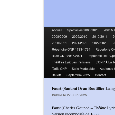
Accueil
Spectacles 2005/2025
Web & 
2008/2009
2009/2010
2010/2011
2
2020/2021
2021/2022
2022/2023
2
Répertoire ONP 1733-1794
Répertoire O
Bilan ONP 2015/2021
Popularité De L'Op
Théâtres Lyriques Parisiens
L'ONP À La T
Tarifs ONP
Salle Modulable
Audience
Ballets
Septembre 2025
Contact
Faust (Santoni Dran Boutillier La
Publié le 27 Juin 2025
Faust (Charles Gounod – Théâtre Lyri
Version recomposée de 1858