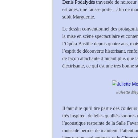
Denis Podalydès
traversée de noirceur
estrades, une fausse porte – afin de mo
subit Marguerite.
Le dessin conventionnel des protagonis
la mise en scène spectaculaire et cont
l’Opéra Bastille depuis quatre ans, mais 
l’esprit de découverte historisant, renf
de façon attachante d’autant plus que l
électrisante, ce qui est une très bonne s
Juliette Me
Il faut dire qu’il tire partie des couleurs
très inspirée, de telles qualités sonores
l’acoustique restreinte de la Salle Favart
musicale permet de maintenir l’attention
liées par un seul entracte, et le
Chœur de