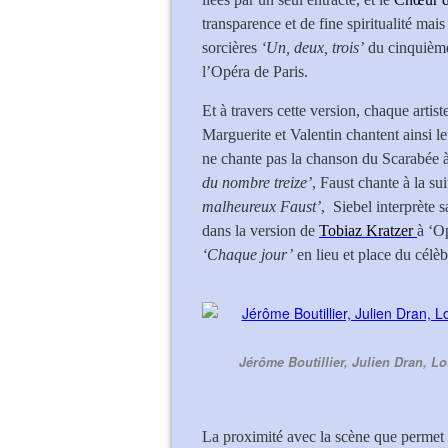
transparence et de fine spiritualité ma
sorcières
‘Un, deux, trois’
du cinquième 
l’Opéra de Paris.
Et à travers cette version, chaque artist
Marguerite et Valentin chantent ainsi 
ne chante pas la chanson du Scarabée à
du nombre treize’
, Faust chante à la su
malheureux Faust’
, Siebel interprète
dans la version de
Tobiaz Kratzer
à ‘Op
‘Chaque jour’
en lieu et place du célè
Jérôme Boutillier, Julien Dran, L
La proximité avec la scène que permet 