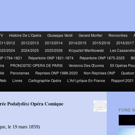
TV
Histoire De L'Opéra
Giuseppe Verdi
Gerard Mortier
Rencontres
011/2012
2012/2013
2013/2014
2014/2015
2015/2016
2016/2017
023/2024
2024/2025
2025/2026
Krzysztof Warlikowski
Les Cassandre
NP 1794-1821
Répertoire ONP 1821-1874
Répertoire ONP 1875-2025
Bi
éra
PRONOSTIC OPERA DE PARIS
Versions Des Œuvres
50 Opéras Pou
élé
Panoramas
Reprises ONP 1988-2020
Non Reprises ONP
Quatuor
 Web
Livres
Cartographie Opéra
L'Art Lyrique En France
Rapport 2021 
ngrée Podalydès) Opéra Comique
…
FOND 
que, le 19 mars 1859)