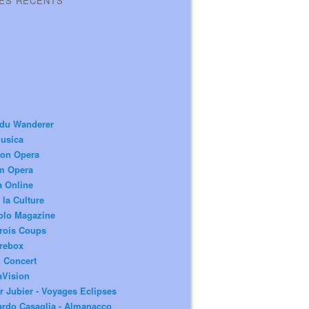
LES RÉCENTS
 du Wanderer
usica
ion Opera
m Opera
a Online
 la Culture
olo Magazine
rois Coups
rebox
 Concert
aVision
r Jubier - Voyages Eclipses
rdo Casaglia - Almanacco