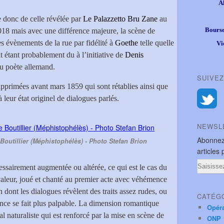
A
e donc de celle révélée par
Le Palazzetto Bru Zane
au
Bourse
18 mais avec une différence majeure, la scène de
les évènements de la rue par fidélité à
Goethe
telle quelle
Vi
t étant probablement du à l’initiative de
Denis
u poète allemand.
SUIVEZ
pprimées avant mars 1859 qui sont rétablies ainsi que
 leur état originel de dialogues parlés.
NEWSL
Abonnez
Boutillier (Méphistophélès) - Photo Stefan Brion
articles 
Email
essairement augmentée ou altérée, ce qui est le cas du
leur, joué et chanté au premier acte avec véhémence
n dont les dialogues révèlent des traits assez rudes, ou
CATÉG
nce se fait plus palpable. La dimension romantique
Opér
l naturaliste qui est renforcé par la mise en scène de
ONP