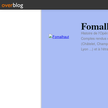
Fomal
Histoire de l'Opér
Comptes rendus de
(Châtelet, Champ
Lyon ...) et à l'é