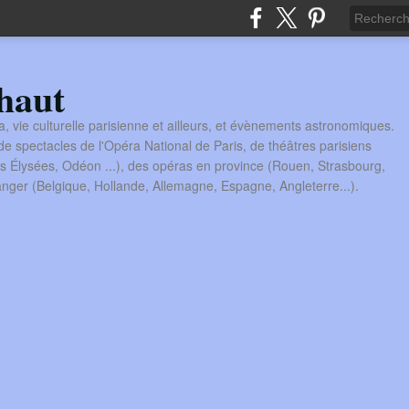
haut
a, vie culturelle parisienne et ailleurs, et évènements astronomiques.
 spectacles de l'Opéra National de Paris, de théâtres parisiens
s Élysées, Odéon ...), des opéras en province (Rouen, Strasbourg,
tranger (Belgique, Hollande, Allemagne, Espagne, Angleterre...).