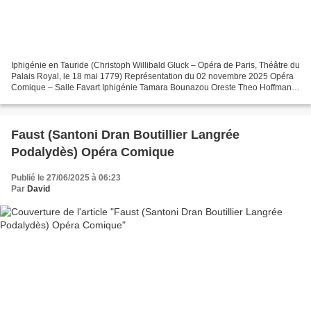
Iphigénie en Tauride (Christoph Willibald Gluck – Opéra de Paris, Théâtre du
Palais Royal, le 18 mai 1779) Représentation du 02 novembre 2025 Opéra
Comique – Salle Favart Iphigénie Tamara Bounazou Oreste Theo Hoffman
Pylade Philippe Talbot Thoas Jean-Fernand...
Faust (Santoni Dran Boutillier Langrée
Podalydès) Opéra Comique
Publié le 27/06/2025 à 06:23
Par
David