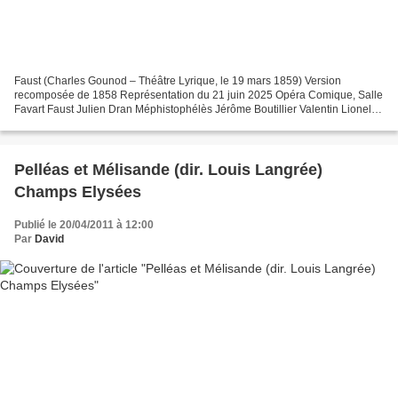
Faust (Charles Gounod – Théâtre Lyrique, le 19 mars 1859) Version
recomposée de 1858 Représentation du 21 juin 2025 Opéra Comique, Salle
Favart Faust Julien Dran Méphistophélès Jérôme Boutillier Valentin Lionel
Lhote Wagner Anas Séguin Marguerite Vannina...
Pelléas et Mélisande (dir. Louis Langrée)
Champs Elysées
Publié le 20/04/2011 à 12:00
Par
David