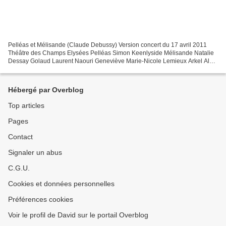
Pelléas et Mélisande (Claude Debussy) Version concert du 17 avril 2011
Théâtre des Champs Elysées Pelléas Simon Keenlyside Mélisande Natalie
Dessay Golaud Laurent Naouri Geneviève Marie-Nicole Lemieux Arkel Alain
Vernhes Yniold Khatouna Gadelia Le Médecin...
Hébergé par Overblog
Top articles
Pages
Contact
Signaler un abus
C.G.U.
Cookies et données personnelles
Préférences cookies
Voir le profil de David sur le portail Overblog