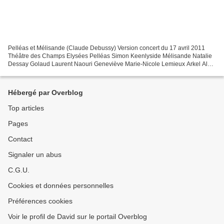
Pelléas et Mélisande (Claude Debussy) Version concert du 17 avril 2011
Théâtre des Champs Elysées Pelléas Simon Keenlyside Mélisande Natalie
Dessay Golaud Laurent Naouri Geneviève Marie-Nicole Lemieux Arkel Alain
Vernhes Yniold Khatouna Gadelia Le Médecin...
Hébergé par Overblog
Top articles
Pages
Contact
Signaler un abus
C.G.U.
Cookies et données personnelles
Préférences cookies
Voir le profil de David sur le portail Overblog