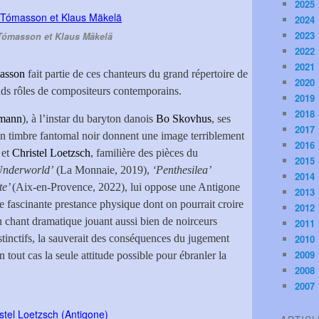
2025
2024
2023
ómasson et Klaus Mäkelä
2022
2021
asson
fait partie de ces chanteurs du grand répertoire de
2020
nds rôles de compositeurs contemporains.
2019
2018
imann
), à l’instar du baryton danois
Bo Skovhus
, ses
2017
on timbre fantomal noir donnent une image terriblement
2016
 et
Christel Loetzsch
, familière des pièces du
2015
Underworld’
(La Monnaie, 2019),
‘Penthesilea’
2014
te’
(Aix-en-Provence, 2022), lui oppose une Antigone
2013
fascinante prestance physique dont on pourrait croire
2012
 chant dramatique jouant aussi bien de noirceurs
2011
tinctifs, la sauverait des conséquences du jugement
2010
2009
tout cas la seule attitude possible pour ébranler la
2008
2007