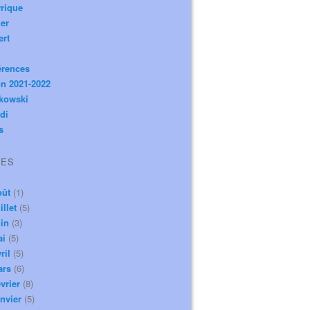
rique
er
ert
érences
n 2021-2022
ikowski
di
s
VES
oût
(1)
illet
(5)
in
(3)
ai
(5)
ril
(5)
ars
(6)
vrier
(8)
nvier
(5)