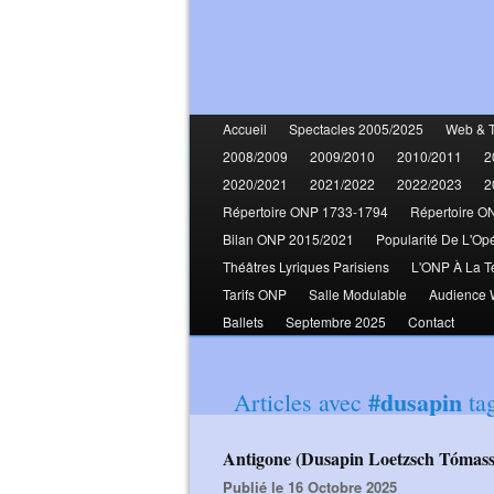
Accueil
Spectacles 2005/2025
Web & 
2008/2009
2009/2010
2010/2011
2
2020/2021
2021/2022
2022/2023
2
Répertoire ONP 1733-1794
Répertoire O
Bilan ONP 2015/2021
Popularité De L'Op
Théâtres Lyriques Parisiens
L'ONP À La T
Tarifs ONP
Salle Modulable
Audience
Ballets
Septembre 2025
Contact
#dusapin
Articles avec
ta
Antigone (Dusapin Loetzsch Tómas
Publié le 16 Octobre 2025