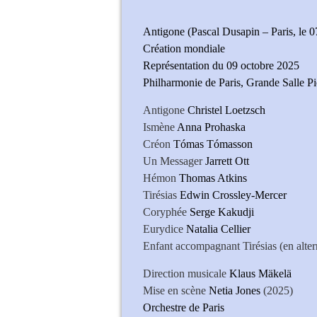
Antigone (Pascal Dusapin – Paris, le 0
Création mondiale
Représentation du 09 octobre 2025
Philharmonie de Paris, Grande Salle P
Antigone
Christel Loetzsch
Ismène
Anna Prohaska
Créon
Tómas Tómasson
Un Messager
Jarrett Ott
Hémon
Thomas Atkins
Tirésias
Edwin Crossley-Mercer
Coryphée
Serge Kakudji
Eurydice
Natalia Cellier
Enfant accompagnant Tirésias (en alte
Direction musicale
Klaus Mäkelä
Mise en scène
Netia Jones
(2025)
Orchestre de Paris