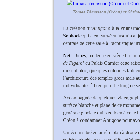
Tómas Tómasson (Créon) et Christe
La création d’
’Antigone’
à la Philharmo
Sophocle
qui aient survécu jusqu’à auj
centrale de cette salle à l’acoustique irr
Netia Jones
, metteuse en scène britan
de Figaro’
au Palais Garnier cette sais
un seul bloc, quelques colonnes faibl
l’architecture des temples grecs mais aus
individualités à bien peu. Le long de ses
Accompagnée de quelques vidéographies 
surface blanche et plane de ce monume
générale glaciale qui sied bien à cette hi
Créon à condamner Antigone pour avoir 
Un écran situé en arrière plan à droite 
solistes révélée par les conflits intérieur