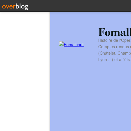
Fomal
Histoire de l'Opér
Comptes rendus de
(Châtelet, Champ
Lyon ...) et à l'é