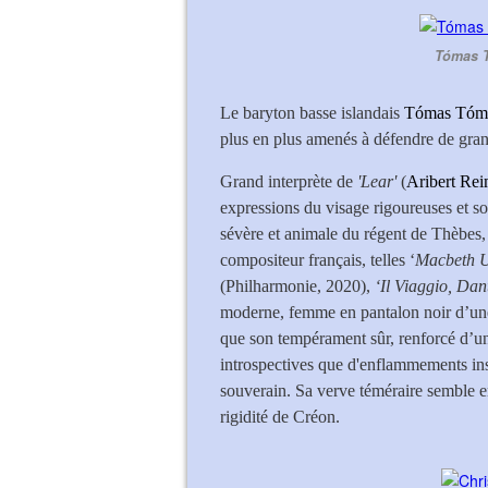
Tómas T
Le baryton basse islandais
Tómas Tóm
plus en plus amenés à défendre de gra
Grand interprète de
'Lear'
(
Aribert Re
expressions du visage rigoureuses et s
sévère et animale du régent de Thèbes,
compositeur français, telles ‘
Macbeth 
(Philharmonie, 2020),
‘Il Viaggio, Dan
moderne, femme en pantalon noir d’une 
que son tempérament sûr, renforcé d’un
introspectives que d'enflammements ins
souverain. Sa verve téméraire semble en 
rigidité de Créon.