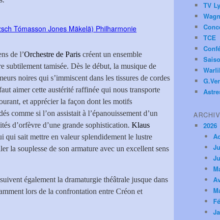
TV Ly
Wagn
Conc
TCE
Conf
ns de l’
Orchestre de Paris
créent un ensemble
Saiso
e subtilement tamisée. Dès le début, la musique de
Warl
meurs noires qui s’immiscent dans les tissures de cordes
G.Ver
faut aimer cette austérité raffinée qui nous transporte
Astre
rant, et apprécier la façon dont les motifs
dés comme si l’on assistait à l’épanouissement d’un
ARCHI
ités d’orfèvre d’une grande sophistication.
Klaus
2026
A
i qui sait mettre en valeur splendidement le lustre
Ju
ller la souplesse de son armature avec un excellent sens
Ju
M
Av
 suivent également la dramaturgie théâtrale jusque dans
M
tamment lors de la confrontation entre Créon et
Fé
Ja