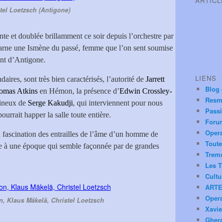
ARTIC
tel Loetzsch (Antigone)
nte et doublée brillamment ce soir depuis l’orchestre par
arne une Ismène du passé, femme que l’on sent soumise
ront d’Antigone.
LIENS
aires, sont très bien caractérisés, l’autorité de
Jarrett
Blog
omas Atkins
en Hémon, la présence d’
Edwin Crossley-
Resm
mineux de
Serge Kakudji
, qui interviennent pour nous
Pass
ourrait happer la salle toute entière.
Foru
Oper
fascination des entrailles de l’âme d’un homme de
Toute
re à une époque qui semble façonnée par de grandes
Trem
Les T
Cultu
ARTE
Oper
 Klaus Mäkelä, Christel Loetzsch
Xavie
Ghera