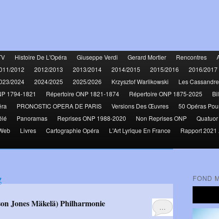
TV
Histoire De L'Opéra
Giuseppe Verdi
Gerard Mortier
Rencontres
011/2012
2012/2013
2013/2014
2014/2015
2015/2016
2016/2017
023/2024
2024/2025
2025/2026
Krzysztof Warlikowski
Les Cassandre
NP 1794-1821
Répertoire ONP 1821-1874
Répertoire ONP 1875-2025
Bi
éra
PRONOSTIC OPERA DE PARIS
Versions Des Œuvres
50 Opéras Pou
élé
Panoramas
Reprises ONP 1988-2020
Non Reprises ONP
Quatuor
 Web
Livres
Cartographie Opéra
L'Art Lyrique En France
Rapport 2021 
g
FOND 
son Jones Mäkelä) Philharmonie
…