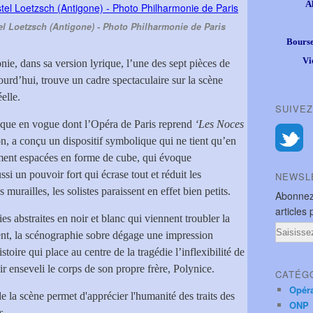
A
l Loetzsch (Antigone) - Photo Philharmonie de Paris
Bourse
Vi
nie, dans sa version lyrique, l’une des sept pièces de
ourd’hui, trouve un cadre spectaculaire sur la scène
éelle.
SUIVEZ
nique en vogue dont l’Opéra de Paris reprend
‘Les Noces
on, a conçu un dispositif symbolique qui ne tient qu’en
ement espacées en forme de cube, qui évoque
si un pouvoir fort qui écrase tout et réduit les
NEWSL
 murailles, les solistes paraissent en effet bien petits.
Abonnez
articles 
abstraites en noir et blanc qui viennent troubler la
Email
nt, la scénographie sobre dégage une impression
stoire qui place au centre de la tragédie l’inflexibilité de
enseveli le corps de son propre frère, Polynice.
CATÉG
Opér
de la scène permet d'apprécier l'humanité des traits des
ONP
s.