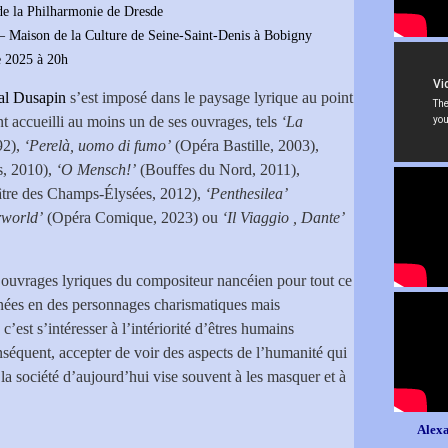
de la Philharmonie de Dresde
 – Maison de la Culture de Seine-Saint-Denis à Bobigny
e 2025 à 20h
al Dusapin
s’est imposé dans le paysage lyrique au point
nt accueilli au moins un de ses ouvrages, tels
‘La
92),
‘Perelà, uomo di fumo’
(Opéra Bastille, 2003),
s, 2010),
‘O Mensch!’
(Bouffes du Nord, 2011),
tre des Champs-Élysées, 2012),
‘Penthesilea’
world’
(Opéra Comique, 2023) ou
‘Il Viaggio , Dante’
 ouvrages lyriques du compositeur nancéien pour tout ce
rnées en des personnages charismatiques mais
’est s’intéresser à l’intériorité d’êtres humains
nséquent, accepter de voir des aspects de l’humanité qui
 la société d’aujourd’hui vise souvent à les masquer et à
Alexa