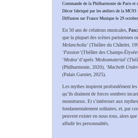
Commande de la Philharmonie de Paris et 
Décor fabriqué par les ateliers de la MC93
Diffusion sur France Musique le 29 octobr
En 50 ans de créations musicales,
Pasc
que la plupart des scènes parisiennes o
Melancholia’
(Théâtre du Châtelet, 19
‘Passion’
(Théâtre des Champs-Élysée
‘
Medea’
d’après
'Medeamaterial'
(Théâ
(Philharmonie, 2020),
‘Macbeth Under
(Palais Garnier, 2025).
Les mythes inspirent profondément les
qu’ils drainent de forces sombres inca
monstrueux. Et s’intéresser aux mythes c
fondamentalement solitaires, et, par co
peuvent exister en nous tous, alors que
affadir les personnalités.