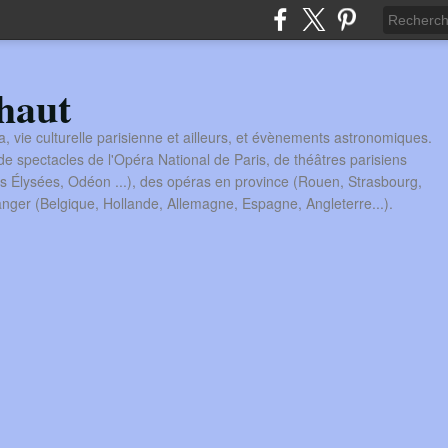
haut
a, vie culturelle parisienne et ailleurs, et évènements astronomiques.
 spectacles de l'Opéra National de Paris, de théâtres parisiens
s Élysées, Odéon ...), des opéras en province (Rouen, Strasbourg,
tranger (Belgique, Hollande, Allemagne, Espagne, Angleterre...).