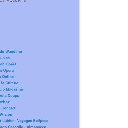
LES RÉCENTS
 du Wanderer
usica
ion Opera
m Opera
a Online
 la Culture
olo Magazine
rois Coups
rebox
 Concert
aVision
r Jubier - Voyages Eclipses
rdo Casaglia - Almanacco