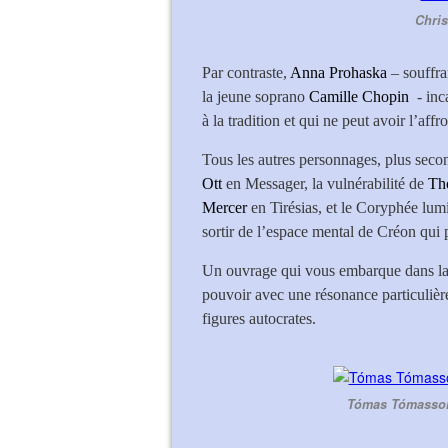
Chris
Par contraste,
Anna Prohaska
– souffra
la jeune soprano
Camille Chopin
- inc
à la tradition et qui ne peut avoir l’aff
Tous les autres personnages, plus second
Ott
en Messager, la vulnérabilité de
Th
Mercer
en Tirésias, et le Coryphée lu
sortir de l’espace mental de Créon qui p
Un ouvrage qui vous embarque dans la 
pouvoir avec une résonance particuliè
figures autocrates.
Tómas Tómasson,