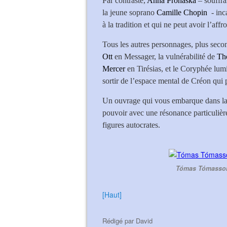
Par contraste,
Anna Prohaska
– souffra
la jeune soprano
Camille Chopin
- inc
à la tradition et qui ne peut avoir l’aff
Tous les autres personnages, plus second
Ott
en Messager, la vulnérabilité de
Th
Mercer
en Tirésias, et le Coryphée lu
sortir de l’espace mental de Créon qui p
Un ouvrage qui vous embarque dans la 
pouvoir avec une résonance particuliè
figures autocrates.
Tómas Tómasson,
[Haut]
Rédigé par
David