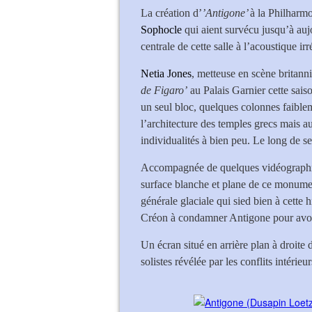
La création d’
’Antigone’
à la Philharmo
Sophocle
qui aient survécu jusqu’à auj
centrale de cette salle à l’acoustique irr
Netia Jones
, metteuse en scène britan
de Figaro’
au Palais Garnier cette sais
un seul bloc, quelques colonnes faibl
l’architecture des temples grecs mais aus
individualités à bien peu. Le long de ses
Accompagnée de quelques vidéographies 
surface blanche et plane de ce monume
générale glaciale qui sied bien à cette hi
Créon à condamner Antigone pour avoir 
Un écran situé en arrière plan à droite 
solistes révélée par les conflits intérieur