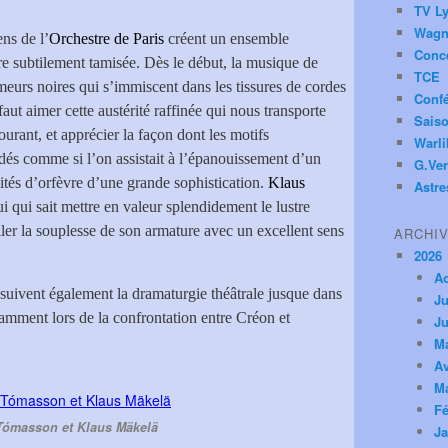
TV Ly
Wagn
ns de l’
Orchestre de Paris
créent un ensemble
Conc
e subtilement tamisée. Dès le début, la musique de
TCE
meurs noires qui s’immiscent dans les tissures de cordes
Conf
faut aimer cette austérité raffinée qui nous transporte
Saiso
rant, et apprécier la façon dont les motifs
Warl
dés comme si l’on assistait à l’épanouissement d’un
G.Ver
ités d’orfèvre d’une grande sophistication.
Klaus
Astre
i qui sait mettre en valeur splendidement le lustre
ller la souplesse de son armature avec un excellent sens
ARCHI
2026
A
 suivent également la dramaturgie théâtrale jusque dans
Ju
tamment lors de la confrontation entre Créon et
Ju
M
Av
M
Fé
ómasson et Klaus Mäkelä
Ja