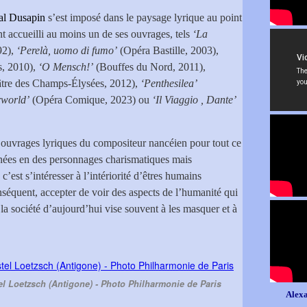
al Dusapin
s’est imposé dans le paysage lyrique au point
nt accueilli au moins un de ses ouvrages, tels
‘La
92),
‘Perelà, uomo di fumo’
(Opéra Bastille, 2003),
s, 2010),
‘O Mensch!’
(Bouffes du Nord, 2011),
tre des Champs-Élysées, 2012),
‘Penthesilea’
world’
(Opéra Comique, 2023) ou
‘Il Viaggio , Dante’
 ouvrages lyriques du compositeur nancéien pour tout ce
rnées en des personnages charismatiques mais
’est s’intéresser à l’intériorité d’êtres humains
nséquent, accepter de voir des aspects de l’humanité qui
 la société d’aujourd’hui vise souvent à les masquer et à
l Loetzsch (Antigone) - Photo Philharmonie de Paris
Alexa