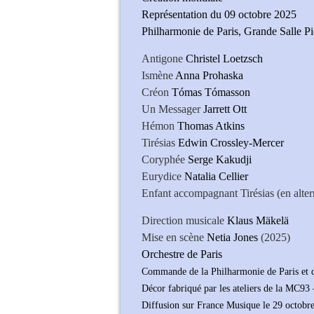
Représentation du 09 octobre 2025
Philharmonie de Paris, Grande Salle P
Antigone
Christel Loetzsch
Ismène
Anna Prohaska
Créon
Tómas Tómasson
Un Messager
Jarrett Ott
Hémon
Thomas Atkins
Tirésias
Edwin Crossley-Mercer
Coryphée
Serge Kakudji
Eurydice
Natalia Cellier
Enfant accompagnant Tirésias (en alte
Direction musicale
Klaus Mäkelä
Mise en scène
Netia Jones
(2025)
Orchestre de Paris
Commande de la Philharmonie de Paris et 
Décor fabriqué par les ateliers de la MC93
Diffusion sur France Musique le 29 octobr