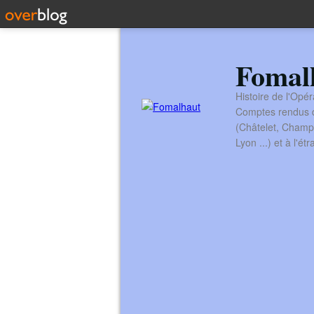
Fomal
Histoire de l'Opér
Comptes rendus de
(Châtelet, Champ
Lyon ...) et à l'é