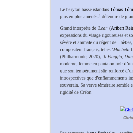
Le baryton basse islandais
Tómas Tóm
plus en plus amenés à défendre de gra
Grand interprète de
'Lear'
(
Aribert Re
expressions du visage rigoureuses et s
sévère et animale du régent de Thèbes,
compositeur français, telles ‘
Macbeth 
(Philharmonie, 2020),
‘Il Viaggio, Dan
moderne, femme en pantalon noir d’une 
que son tempérament sûr, renforcé d’un
introspectives que d'enflammements ins
souverain. Sa verve téméraire semble en 
rigidité de Créon.
Chris