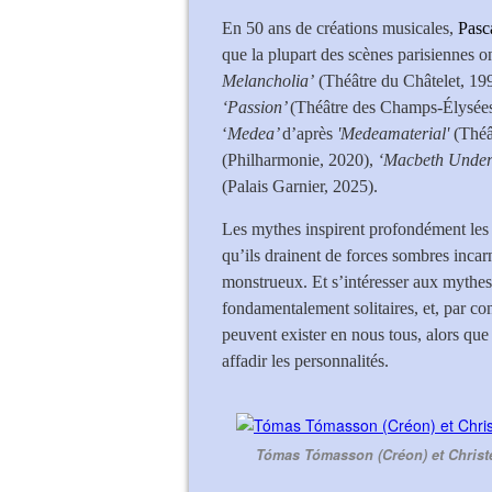
En 50 ans de créations musicales,
Pasc
que la plupart des scènes parisiennes o
Melancholia’
(Théâtre du Châtelet, 19
‘Passion’
(Théâtre des Champs-Élysée
‘
Medea’
d’après
'Medeamaterial'
(Théâ
(Philharmonie, 2020),
‘Macbeth Under
(Palais Garnier, 2025).
Les mythes inspirent profondément les
qu’ils drainent de forces sombres inca
monstrueux. Et s’intéresser aux mythes c
fondamentalement solitaires, et, par co
peuvent exister en nous tous, alors que
affadir les personnalités.
Tómas Tómasson (Créon) et Christe