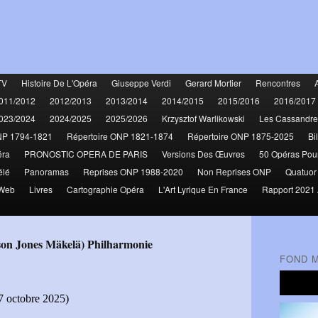
TV
Histoire De L'Opéra
Giuseppe Verdi
Gerard Mortier
Rencontres
011/2012
2012/2013
2013/2014
2014/2015
2015/2016
2016/2017
023/2024
2024/2025
2025/2026
Krzysztof Warlikowski
Les Cassandre
NP 1794-1821
Répertoire ONP 1821-1874
Répertoire ONP 1875-2025
Bi
éra
PRONOSTIC OPERA DE PARIS
Versions Des Œuvres
50 Opéras Pou
élé
Panoramas
Reprises ONP 1988-2020
Non Reprises ONP
Quatuor
 Web
Livres
Cartographie Opéra
L'Art Lyrique En France
Rapport 2021 
son Jones Mäkelä) Philharmonie
FOND 
7 octobre 2025)