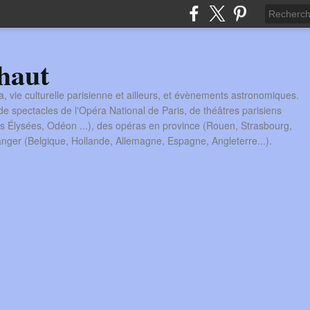
haut
a, vie culturelle parisienne et ailleurs, et évènements astronomiques.
 spectacles de l'Opéra National de Paris, de théâtres parisiens
s Élysées, Odéon ...), des opéras en province (Rouen, Strasbourg,
tranger (Belgique, Hollande, Allemagne, Espagne, Angleterre...).