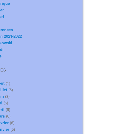
rique
er
ert
érences
n 2021-2022
ikowski
di
s
VES
oût
(1)
illet
(5)
in
(3)
ai
(5)
ril
(5)
ars
(6)
vrier
(8)
nvier
(5)