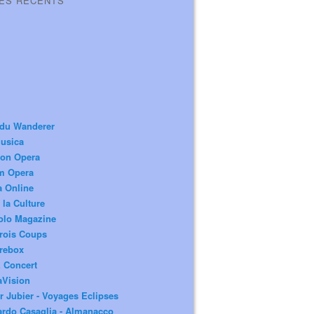
LES RÉCENTS
 du Wanderer
usica
ion Opera
m Opera
a Online
 la Culture
olo Magazine
rois Coups
rebox
 Concert
aVision
r Jubier - Voyages Eclipses
rdo Casaglia - Almanacco