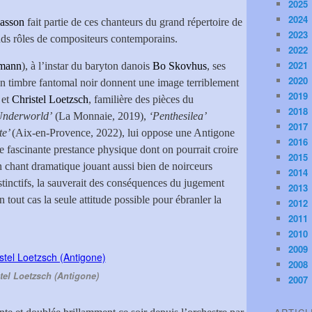
2025
2024
asson
fait partie de ces chanteurs du grand répertoire de
2023
nds rôles de compositeurs contemporains.
2022
2021
imann
), à l’instar du baryton danois
Bo Skovhus
, ses
2020
on timbre fantomal noir donnent une image terriblement
2019
 et
Christel Loetzsch
, familière des pièces du
2018
Underworld’
(La Monnaie, 2019),
‘Penthesilea’
2017
te’
(Aix-en-Provence, 2022), lui oppose une Antigone
2016
fascinante prestance physique dont on pourrait croire
2015
 chant dramatique jouant aussi bien de noirceurs
2014
tinctifs, la sauverait des conséquences du jugement
2013
tout cas la seule attitude possible pour ébranler la
2012
2011
2010
2009
2008
tel Loetzsch (Antigone)
2007