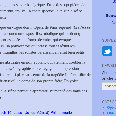
A
nie, dans sa version lyrique, l’une des sept pièces de
ourd’hui, trouve un cadre spectaculaire sur la scène
Bourse
éelle.
Vi
nique en vogue dont l’Opéra de Paris reprend
‘Les Noces
on, a conçu un dispositif symbolique qui ne tient qu’en
ement espacées en forme de cube, qui évoque
SUIVEZ
si un pouvoir fort qui écrase tout et réduit les
 murailles, les solistes paraissent en effet bien petits.
abstraites en noir et blanc qui viennent troubler la
NEWSL
nt, la scénographie sobre dégage une impression
Abonnez
stoire qui place au centre de la tragédie l’inflexibilité de
articles 
enseveli le corps de son propre frère, Polynice.
Email
de la scène permet d'apprécier l'humanité des traits des
s.
CATÉG
Opér
ONP