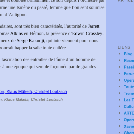
ARTIC
nte et doublée brillamment ce soir depuis l’orchestre par
arne une Ismène du passé, femme que l’on sent soumise
ront d’Antigone.
aires, sont très bien caractérisés, l’autorité de
Jarrett
omas Atkins
en Hémon, la présence d’
Edwin Crossley-
mineux de
Serge Kakudji
, qui interviennent pour nous
LIENS
ourrait happer la salle toute entière.
Blog
fascination des entrailles de l’âme d’un homme de
Resm
re à une époque qui semble façonnée par de grandes
Pass
Foru
Oper
Toute
Trem
 Klaus Mäkelä, Christel Loetzsch
Les T
Cultu
ARTE
Oper
Xavie
Ghera