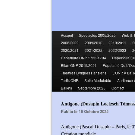
Accueil
Spectacles 2005/2025
Web & 
2008/2009
2009/2010
2010/2011
2
2020/2021
2021/2022
2022/2023
2
Répertoire ONP 1733-1794
Répertoire O
Bilan ONP 2015/2021
Popularité De L'Op
Théâtres Lyriques Parisiens
L'ONP À La T
Tarifs ONP
Salle Modulable
Audience
Ballets
Septembre 2025
Contact
Antigone (Dusapin Loetzsch Tómas
Publié le 16 Octobre 2025
Antigone (Pascal Dusapin – Paris, le 0
Création mondiale