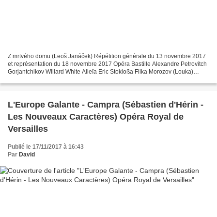
Z mrtvého domu (Leoš Janáček) Répétition générale du 13 novembre 2017
et représentation du 18 novembre 2017 Opéra Bastille Alexandre Petrovitch
Gorjantchikov Willard White Alieïa Eric Stokloßa Filka Morozov (Louka)
Stefan Margita Le grand prisonnier Peter...
L'Europe Galante - Campra (Sébastien d'Hérin -
Les Nouveaux Caractères) Opéra Royal de
Versailles
Publié le 17/11/2017 à 16:43
Par
David