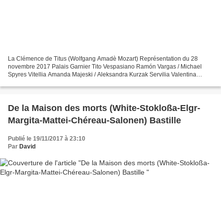
La Clémence de Titus (Wolfgang Amadè Mozart) Représentation du 28
novembre 2017 Palais Garnier Tito Vespasiano Ramón Vargas / Michael
Spyres Vitellia Amanda Majeski / Aleksandra Kurzak Servilia Valentina
Naforniţă Sesto Stéphanie d'Oustrac / Marianne...
De la Maison des morts (White-Stokloßa-Elgr-
Margita-Mattei-Chéreau-Salonen) Bastille
Publié le 19/11/2017 à 23:10
Par
David