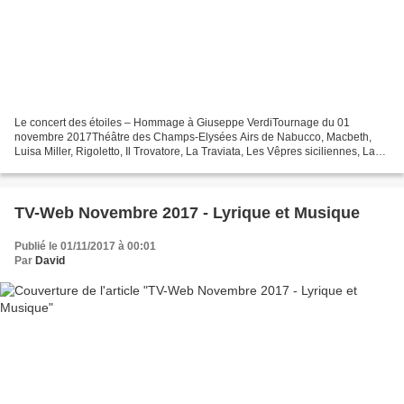
Le concert des étoiles – Hommage à Giuseppe VerdiTournage du 01
novembre 2017Théâtre des Champs-Elysées Airs de Nabucco, Macbeth,
Luisa Miller, Rigoletto, Il Trovatore, La Traviata, Les Vêpres siciliennes, La
Forza del Destino, Don Carlo, Aida, Otello....
TV-Web Novembre 2017 - Lyrique et Musique
Publié le 01/11/2017 à 00:01
Par
David