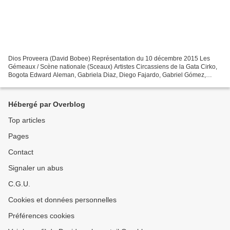
Dios Proveera (David Bobee) Représentation du 10 décembre 2015 Les
Gémeaux / Scène nationale (Sceaux) Artistes Circassiens de la Gata Cirko,
Bogota Edward Aleman, Gabriela Diaz, Diego Fajardo, Gabriel Gómez,
Valentina Linares, Laura Lloreda, Wilmer Marquez,...
Hébergé par Overblog
Top articles
Pages
Contact
Signaler un abus
C.G.U.
Cookies et données personnelles
Préférences cookies