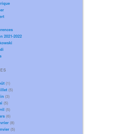
rique
er
ert
érences
n 2021-2022
ikowski
di
s
VES
oût
(1)
illet
(5)
in
(3)
ai
(5)
ril
(5)
ars
(6)
vrier
(8)
nvier
(5)