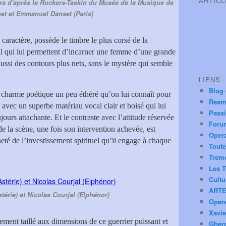
ARTIC
rs d'après le Ruckers-Taskin du Musée de la Musique de
et et Emmanuel Danset (Paris)
 caractère, possède le timbre le plus corsé de la
ail qui lui permettent d’incarner une femme d’une grande
aussi des contours plus nets, sans le mystère qui semble
LIENS
Blog
r charme poétique un peu éthéré qu’on lui connaît pour
Resm
, avec un superbe matériau vocal clair et boisé qui lui
Pass
jours attachante. Et le contraste avec l’attitude réservée
Foru
 de la scène, une fois son intervention achevée, est
Oper
eté de l’investissement spirituel qu’il engage à chaque
Toute
Trem
Les T
Cultu
ARTE
térie) et Nicolas Courjal (Elphénor)
Oper
Xavie
ement taillé aux dimensions de ce guerrier puissant et
Ghera