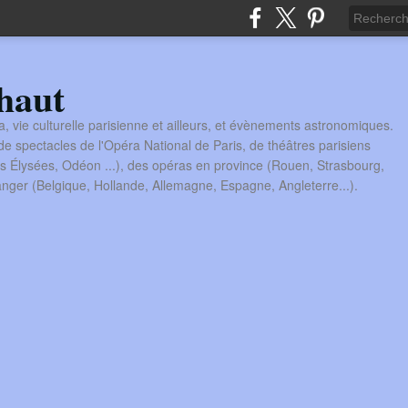
haut
a, vie culturelle parisienne et ailleurs, et évènements astronomiques.
 spectacles de l'Opéra National de Paris, de théâtres parisiens
s Élysées, Odéon ...), des opéras en province (Rouen, Strasbourg,
tranger (Belgique, Hollande, Allemagne, Espagne, Angleterre...).