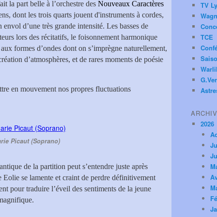
ait la part belle à l’orchestre des
Nouveaux Caractères
TV Ly
ens, dont les trois quarts jouent d'instruments à cordes,
Wagn
 envol d’une très grande intensité. Les basses de
Conc
TCE
teurs lors des récitatifs, le foisonnement harmonique
Conf
e aux formes d’ondes dont on s’imprègne naturellement,
Saiso
 création d’atmosphères, et de rares moments de poésie
Warl
G.Ver
ettre en mouvement nos propres fluctuations
Astre
ARCHI
2026
A
rie Picaut (Soprano)
Ju
Ju
M
ntique de la partition peut s’entendre juste après
Av
ue Eolie se lamente et craint de perdre définitivement
M
nt pour traduire l’éveil des sentiments de la jeune
Fé
magnifique.
Ja