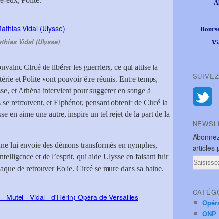
e-eux, Polite.
A
Bourse
thias Vidal (Ulysse)
Vi
ainc Circé de libérer les guerriers, ce qui attise la
SUIVEZ
rie et Polite vont pouvoir être réunis. Entre temps,
se, et Athéna intervient pour suggérer en songe à
 se retrouvent, et Elphénor, pensant obtenir de Circé la
e en aime une autre, inspire un tel rejet de la part de la
NEWSL
Abonnez
enne lui envoie des démons transformés en nymphes,
articles 
ntelligence et de l’esprit, qui aide Ulysse en faisant fuir
Email
thaque de retrouver Eolie. Circé se mure dans sa haine.
CATÉG
Opér
ONP