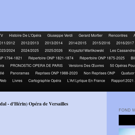
TV
Histoire De L'Opéra
Giuseppe Verdi
Gerard Mortier
Rencontres
011/2012
2012/2013
2013/2014
2014/2015
2015/2016
2016/2017
023/2024
2024/2025
2025/2026
Krzysztof Warlikowski
Les Cassandre
NP 1794-1821
Répertoire ONP 1821-1874
Répertoire ONP 1875-2025
Bi
éra
PRONOSTIC OPERA DE PARIS
Versions Des Œuvres
50 Opéras Pou
élé
Panoramas
Reprises ONP 1988-2020
Non Reprises ONP
Quatuor
 Web
Livres
Cartographie Opéra
L'Art Lyrique En France
Rapport 2021 
idal - d'Hérin) Opéra de Versailles
FOND 