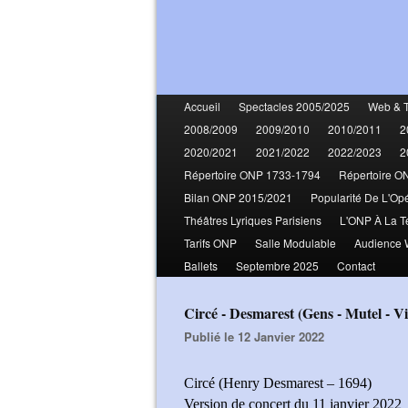
Accueil
Spectacles 2005/2025
Web & 
2008/2009
2009/2010
2010/2011
2
2020/2021
2021/2022
2022/2023
2
Répertoire ONP 1733-1794
Répertoire O
Bilan ONP 2015/2021
Popularité De L'Op
Théâtres Lyriques Parisiens
L'ONP À La T
Tarifs ONP
Salle Modulable
Audience
Ballets
Septembre 2025
Contact
Circé - Desmarest (Gens - Mutel - V
Publié le 12 Janvier 2022
Circé (Henry Desmarest – 1694)
Version de concert du 11 janvier 2022