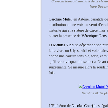
Clavecin franco-flamand à deux clavie
Marc Ducorn
Caroline Mutel,
en Astérie, cariatide de
distribution et une voix au verni d’ém
maturité qui a la stature de Circé mais 
ouater la présence de
Véronique Gens
.
Et
Mathias Vidal
se départit de son pu
faire vivre un Ulysse viril et volontaire
donne une carrure sensible, forte, et tou
qu’il retrouve quand il se met à l’écart
surprenante. Se mesure alors la soudain
fois.
Caroline Mutel (As
L’Elphénor de
Nicolas Courjal
est égal