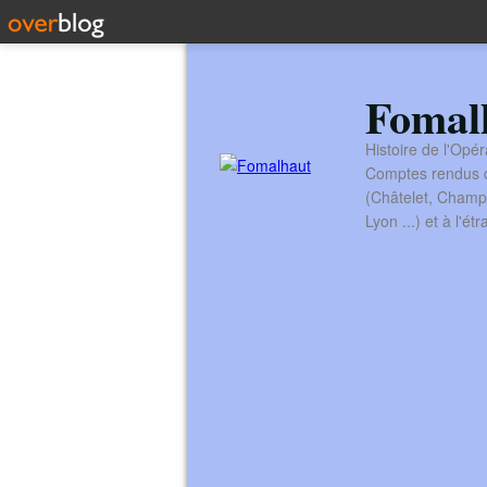
Fomal
Histoire de l'Opér
Comptes rendus de
(Châtelet, Champ
Lyon ...) et à l'é