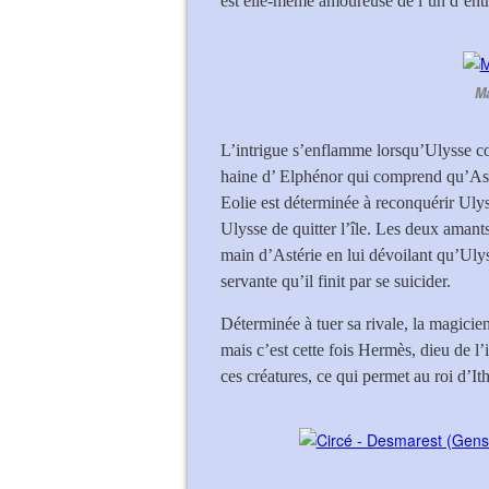
est elle-même amoureuse de l’un d’entr
Ma
L’intrigue s’enflamme lorsqu’Ulysse conv
haine d’ Elphénor qui comprend qu’Asté
Eolie est déterminée à reconquérir Ulys
Ulysse de quitter l’île. Les deux amants
main d’Astérie en lui dévoilant qu’Ulyss
servante qu’il finit par se suicider.
Déterminée à tuer sa rivale, la magici
mais c’est cette fois Hermès, dieu de l’i
ces créatures, ce qui permet au roi d’I