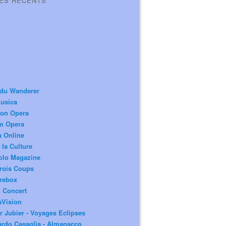
LES RÉCENTS
 du Wanderer
usica
ion Opera
m Opera
a Online
 la Culture
olo Magazine
rois Coups
rebox
 Concert
aVision
r Jubier - Voyages Eclipses
rdo Casaglia - Almanacco