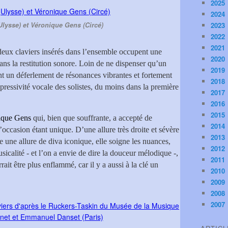
2025
2024
Ulysse) et Véronique Gens (Circé)
2023
2022
2021
deux claviers insérés dans l’ensemble occupent une
2020
dans la restitution sonore. Loin de ne dispenser qu’un
2019
ent un déferlement de résonances vibrantes et fortement
2018
pressivité vocale des solistes, du moins dans la première
2017
2016
2015
ique Gens
qui, bien que souffrante, a accepté de
2014
l’occasion étant unique. D’une allure très droite et sévère
2013
 une allure de diva iconique, elle soigne les nuances,
2012
sicalité - et l’on a envie de dire la douceur mélodique -,
2011
it être plus enflammé, car il y a aussi à la clé un
2010
2009
2008
2007