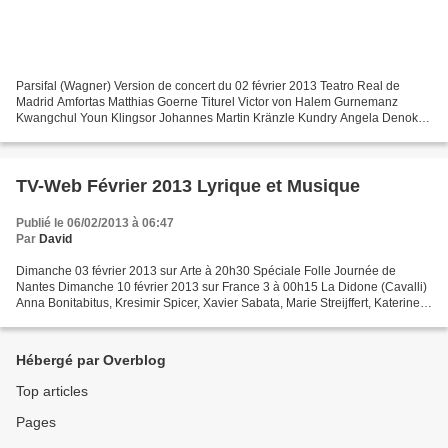
Parsifal (Wagner) Version de concert du 02 février 2013 Teatro Real de
Madrid Amfortas Matthias Goerne Titurel Victor von Halem Gurnemanz
Kwangchul Youn Klingsor Johannes Martin Kränzle Kundry Angela Denoke
Parsifal Simon O ‘Neill Direction Musicale Thomas...
TV-Web Février 2013 Lyrique et Musique
Publié le 06/02/2013 à 06:47
Par
David
Dimanche 03 février 2013 sur Arte à 20h30 Spéciale Folle Journée de
Nantes Dimanche 10 février 2013 sur France 3 à 00h15 La Didone (Cavalli)
Anna Bonitabitus, Kresimir Spicer, Xavier Sabata, Marie Streijffert, Katerine
Watson, Tehila Nini Goldtein, Mariana...
Hébergé par Overblog
Top articles
Pages