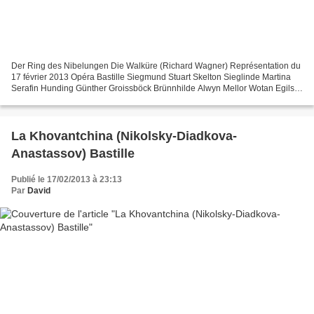
Der Ring des Nibelungen Die Walküre (Richard Wagner) Représentation du
17 février 2013 Opéra Bastille Siegmund Stuart Skelton Sieglinde Martina
Serafin Hunding Günther Groissböck Brünnhilde Alwyn Mellor Wotan Egils
Silins Fricka Sophie Koch Direction...
La Khovantchina (Nikolsky-Diadkova-
Anastassov) Bastille
Publié le 17/02/2013 à 23:13
Par
David