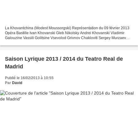
La Khovantchina (Modest Moussorgski) Représentation du 09 février 2013
Opéra Bastille Ivan Khovanski Gleb Nikolsky Andrei Khovanski Vladimir
Galouzine Vassili Golitsine Vsevolod Grivnov Chakloviti Sergey Murzaev
Dossifei Orlin Anastassov Marfa Larissa...
Saison Lyrique 2013 / 2014 du Teatro Real de
Madrid
Publié le 16/02/2013 à 10:55
Par
David