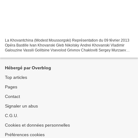
La Khovantchina (Modest Moussorgski) Représentation du 09 février 2013
Opéra Bastille Ivan Khovanski Gleb Nikolsky Andrei Khovanski Vladimir
Galouzine Vassili Golitsine Vsevolod Grivnov Chakloviti Sergey Murzaev
Dossifei Orlin Anastassov Marfa Larissa...
Hébergé par Overblog
Top articles
Pages
Contact
Signaler un abus
C.G.U.
Cookies et données personnelles
Préférences cookies