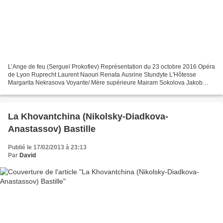
L’Ange de feu (Sergueï Prokofiev) Représentation du 23 octobre 2016 Opéra
de Lyon Ruprecht Laurent Naouri Renata Ausrine Stundyte L'Hôtesse
Margarita Nekrasova Voyante/ Mère supérieure Mairam Sokolova Jakob
Glock Vasily Efimov Aggripa von Nettesheim/...
La Khovantchina (Nikolsky-Diadkova-
Anastassov) Bastille
Publié le 17/02/2013 à 23:13
Par
David