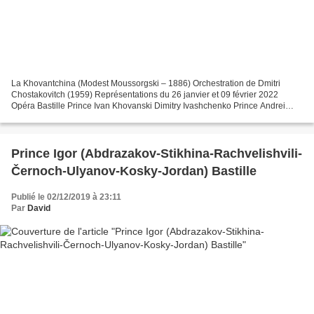
La Khovantchina (Modest Moussorgski – 1886) Orchestration de Dmitri
Chostakovitch (1959) Représentations du 26 janvier et 09 février 2022
Opéra Bastille Prince Ivan Khovanski Dimitry Ivashchenko Prince Andrei
Khovanski Sergei Skorokhodov Prince Vassili...
Prince Igor (Abdrazakov-Stikhina-Rachvelishvili-
Černoch-Ulyanov-Kosky-Jordan) Bastille
Publié le 02/12/2019 à 23:11
Par
David