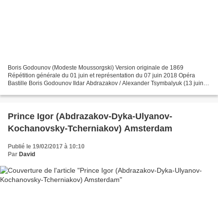
Boris Godounov (Modeste Moussorgski) Version originale de 1869
Répétition générale du 01 juin et représentation du 07 juin 2018 Opéra
Bastille Boris Godounov Ildar Abdrazakov / Alexander Tsymbalyuk (13 juin -
9 juillet) Fiodor Evdokia Malevskaya Xenia...
Prince Igor (Abdrazakov-Dyka-Ulyanov-
Kochanovsky-Tcherniakov) Amsterdam
Publié le 19/02/2017 à 10:10
Par
David