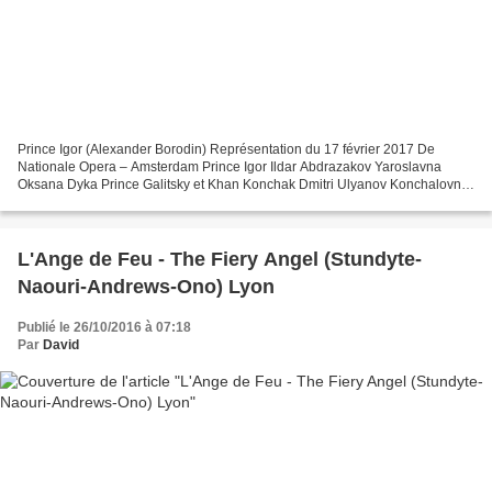
Prince Igor (Alexander Borodin) Représentation du 17 février 2017 De
Nationale Opera – Amsterdam Prince Igor Ildar Abdrazakov Yaroslavna
Oksana Dyka Prince Galitsky et Khan Konchak Dmitri Ulyanov Konchalovna
Agunda Kulaeva Vladimir Igoryevich Pavel Černoch...
L'Ange de Feu - The Fiery Angel (Stundyte-
Naouri-Andrews-Ono) Lyon
Publié le 26/10/2016 à 07:18
Par
David