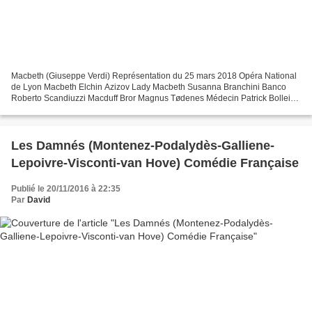
Macbeth (Giuseppe Verdi) Représentation du 25 mars 2018 Opéra National
de Lyon Macbeth Elchin Azizov Lady Macbeth Susanna Branchini Banco
Roberto Scandiuzzi Macduff Bror Magnus Tødenes Médecin Patrick Bolleire
Malcolm Louis Zaitoun La suivante Clémence...
Les Damnés (Montenez-Podalydès-Galliene-
Lepoivre-Visconti-van Hove) Comédie Française
Publié le 20/11/2016 à 22:35
Par
David