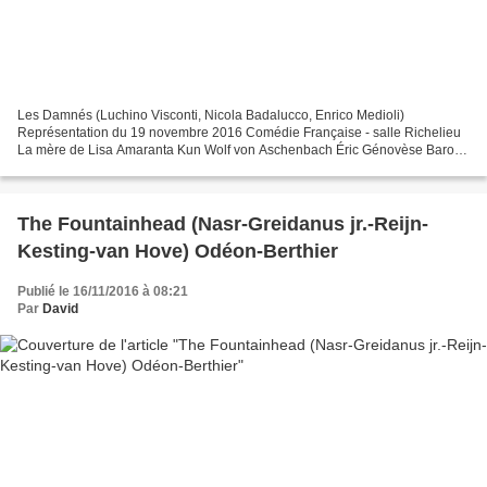
Les Damnés (Luchino Visconti, Nicola Badalucco, Enrico Medioli)
Représentation du 19 novembre 2016 Comédie Française - salle Richelieu
La mère de Lisa Amaranta Kun Wolf von Aschenbach Éric Génovèse Baron
Konstantin von Essenbeck Denis Podalydès Le Commissaire...
The Fountainhead (Nasr-Greidanus jr.-Reijn-
Kesting-van Hove) Odéon-Berthier
Publié le 16/11/2016 à 08:21
Par
David