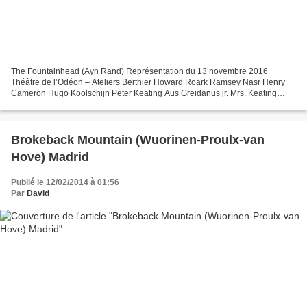
The Fountainhead (Ayn Rand) Représentation du 13 novembre 2016
Théâtre de l’Odéon – Ateliers Berthier Howard Roark Ramsey Nasr Henry
Cameron Hugo Koolschijn Peter Keating Aus Greidanus jr. Mrs. Keating
Frieda Pittoors Guy Francon Hugo Koolschijn Dominique...
Brokeback Mountain (Wuorinen-Proulx-van
Hove) Madrid
Publié le 12/02/2014 à 01:56
Par
David