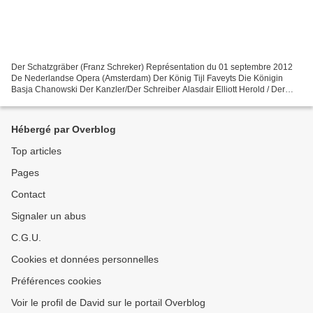
Der Schatzgräber (Franz Schreker) Représentation du 01 septembre 2012
De Nederlandse Opera (Amsterdam) Der König Tijl Faveyts Die Königin
Basja Chanowski Der Kanzler/Der Schreiber Alasdair Elliott Herold / Der
Graf André Morsch Der Magister/Der Schultheiss...
Hébergé par Overblog
Top articles
Pages
Contact
Signaler un abus
C.G.U.
Cookies et données personnelles
Préférences cookies
Voir le profil de David sur le portail Overblog