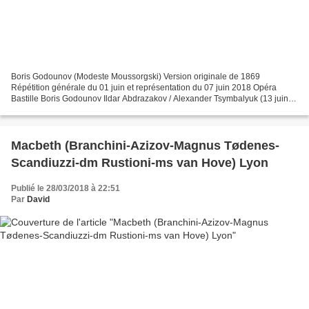
Boris Godounov (Modeste Moussorgski) Version originale de 1869
Répétition générale du 01 juin et représentation du 07 juin 2018 Opéra
Bastille Boris Godounov Ildar Abdrazakov / Alexander Tsymbalyuk (13 juin -
9 juillet) Fiodor Evdokia Malevskaya Xenia...
Macbeth (Branchini-Azizov-Magnus Tødenes-
Scandiuzzi-dm Rustioni-ms van Hove) Lyon
Publié le 28/03/2018 à 22:51
Par
David