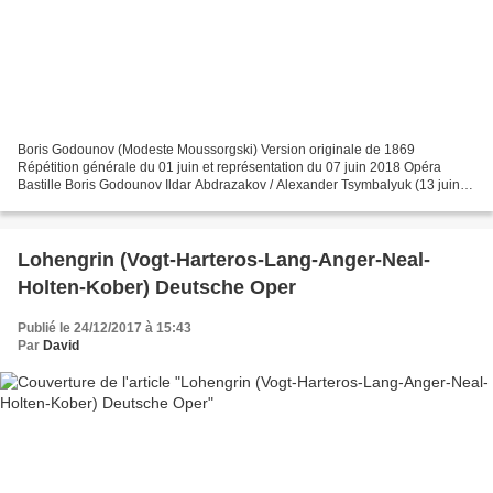
Boris Godounov (Modeste Moussorgski) Version originale de 1869
Répétition générale du 01 juin et représentation du 07 juin 2018 Opéra
Bastille Boris Godounov Ildar Abdrazakov / Alexander Tsymbalyuk (13 juin -
9 juillet) Fiodor Evdokia Malevskaya Xenia...
Lohengrin (Vogt-Harteros-Lang-Anger-Neal-
Holten-Kober) Deutsche Oper
Publié le 24/12/2017 à 15:43
Par
David