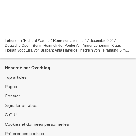
Lohengrin (Richard Wagner) Représentation du 17 décembre 2017
Deutsche Oper - Berlin Heinrich der Vogler Ain Anger Lohengrin Klaus
Florian Vogt Elsa von Brabant Anja Harteros Friedrich von Telramund Simon
Neal Ortrud Petra Lang Der Heerrufer des Königs...
Hébergé par Overblog
Top articles
Pages
Contact
Signaler un abus
C.G.U.
Cookies et données personnelles
Préférences cookies