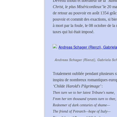
Devenu tribun et libérateur de la
‘Saint
Christ, le plus Miséricordieux’
le 20 ma
de retour au pouvoir en août 1354 grâ
pouvoir et commit des exactions, si bie
à mort par la foule, le 08 octobre de l
taxes qui lui était imposé.
Andreas Schager (Rienzi), Gabriela Sche
Totalement oubliée pendant plusieurs si
inspira de nombreux romantiques euro
‘Childe Harold's Pilgrimage’
:
Then turn we to her latest Tribune's name,
From her ten thousand tyrants turn to thee,
Redeemer of dark centuries of shame—
The friend of Petrarch—hope of Italy—