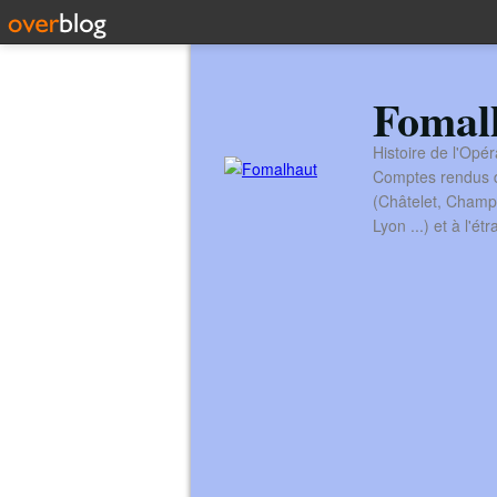
Fomal
Histoire de l'Opér
Comptes rendus de
(Châtelet, Champ
Lyon ...) et à l'é