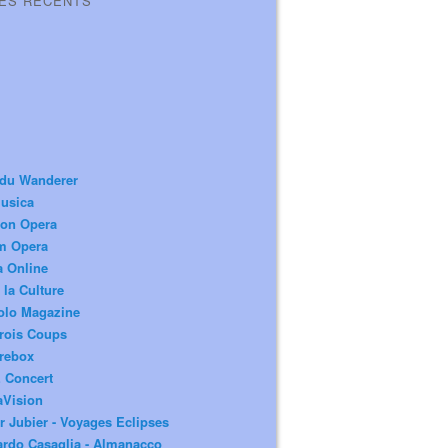
LES RÉCENTS
 du Wanderer
usica
ion Opera
m Opera
a Online
 la Culture
olo Magazine
rois Coups
rebox
 Concert
aVision
r Jubier - Voyages Eclipses
rdo Casaglia - Almanacco