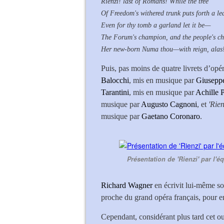
Rienzi! last of Romans! While the tree
Of Freedom's withered trunk puts forth a lea
Even for thy tomb a garland let it be—
The Forum's champion, and the people's c
Her new-born Numa thou—with reign, alas! 
Puis, pas moins de quatre livrets d’opéra
Balocchi
, mis en musique par
Giuseppe
Tarantini
, mis en musique par
Achille P
musique par
Augusto Cagnoni
, et
'Rien
musique par
Gaetano Coronaro
.
Présentation de 'Rienzi' par l'
Richard Wagner
en écrivit lui-même so
proche du grand opéra français, pour e
Cependant, considérant plus tard cet ou