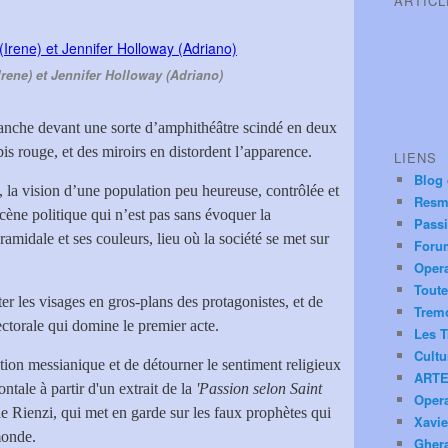
ARTIC
Irene) et Jennifer Holloway (Adriano)
vanche devant une sorte d’amphithéâtre scindé en deux
is rouge, et des miroirs en distordent l’apparence.
LIENS
Blog
t, la vision d’une population peu heureuse, contrôlée et
Resm
 scène politique qui n’est pas sans évoquer la
Pass
amidale et ses couleurs, lieu où la société se met sur
Foru
Oper
Toute
er les visages en gros-plans des protagonistes, et de
Trem
ectorale qui domine le premier acte.
Les T
Cultu
ation messianique et de détourner le sentiment religieux
ARTE
ontale à partir d'un extrait de la
'Passion selon Saint
Oper
de Rienzi, qui met en garde sur les faux prophètes qui
Xavie
monde.
Ghera