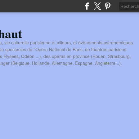
haut
a, vie culturelle parisienne et ailleurs, et évènements astronomiques.
 spectacles de l'Opéra National de Paris, de théâtres parisiens
s Élysées, Odéon ...), des opéras en province (Rouen, Strasbourg,
tranger (Belgique, Hollande, Allemagne, Espagne, Angleterre...).