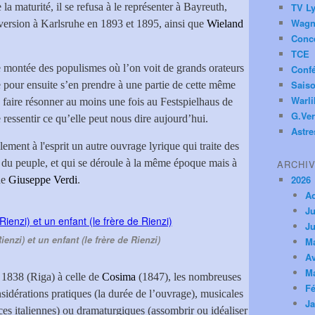
 la maturité, il se refusa à le représenter à Bayreuth,
TV Ly
Wagn
version à Karlsruhe en 1893 et 1895, ainsi que
Wieland
Conc
TCE
 montée des populismes où l’on voit de grands orateurs
Conf
Saiso
e pour ensuite s’en prendre à une partie de cette même
Warl
e faire résonner au moins une fois au Festspielhaus de
G.Ver
e ressentir ce qu’elle peut nous dire aujourd’hui.
Astre
llement à l'esprit un autre ouvrage lyrique qui traite des
lu du peuple, et qui se déroule à la même époque mais à
ARCHI
2026
de
Giuseppe Verdi
.
A
Ju
Ju
nzi) et un enfant (le frère de Rienzi)
M
Av
M
 1838 (Riga) à celle de
Cosima
(1847), les nombreuses
Fé
sidérations pratiques (la durée de l’ouvrage), musicales
Ja
nces italiennes) ou dramaturgiques (assombrir ou idéaliser