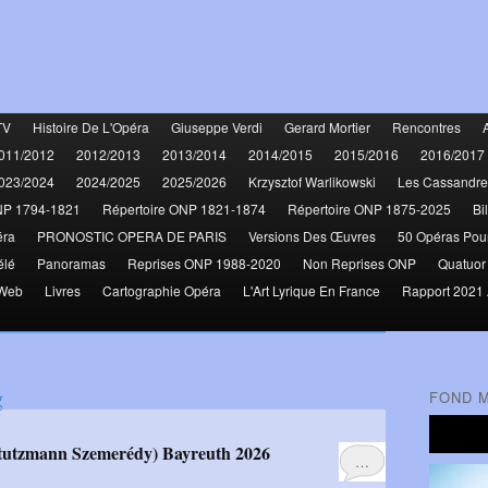
TV
Histoire De L'Opéra
Giuseppe Verdi
Gerard Mortier
Rencontres
011/2012
2012/2013
2013/2014
2014/2015
2015/2016
2016/2017
023/2024
2024/2025
2025/2026
Krzysztof Warlikowski
Les Cassandre
NP 1794-1821
Répertoire ONP 1821-1874
Répertoire ONP 1875-2025
Bi
éra
PRONOSTIC OPERA DE PARIS
Versions Des Œuvres
50 Opéras Pou
élé
Panoramas
Reprises ONP 1988-2020
Non Reprises ONP
Quatuor
 Web
Livres
Cartographie Opéra
L'Art Lyrique En France
Rapport 2021 
g
FOND 
 Stutzmann Szemerédy) Bayreuth 2026
…