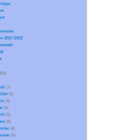
rique
er
ert
érences
n 2021-2022
ikowski
di
s
VES
oût
(1)
illet
(5)
in
(3)
ai
(5)
ril
(5)
ars
(6)
vrier
(8)
nvier
(5)