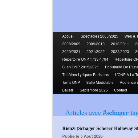
Accueil
Spectacles 2005/2025
Web & 
2008/2009
2009/2010
2010/2011
2
2020/2021
2021/2022
2022/2023
2
Répertoire ONP 1733-1794
Répertoire O
Bilan ONP 2015/2021
Popularité De L'Op
Théâtres Lyriques Parisiens
L'ONP À La T
Tarifs ONP
Salle Modulable
Audience
Ballets
Septembre 2025
Contact
#schager
Articles avec
ta
Rienzi (Schager Scherer Holloway
Publié le 5 Août 2026