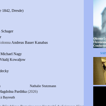
e 1842, Dresde)
 Schager
r
 Colonna
Andreas Bauer Kanabas
SAI
Michael Nagy
Vitalij Kowaljow
decky
 Stutzmann
Nathalie Stutzmann
Magdolna Parditka
(2026)
 à Bayreuth