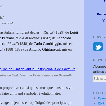
A
f,
Bourse
hief—
Vi
too brief.
s italiens lui furent dédiés :
‘Rienzi’
(1829) de
Luigi
SUIVEZ
 Persiani
,
‘Cola di Rienzo’
(1842) de
Leopoldo
eri
,
‘Rienzi’
(1848) de
Carlo Cambiaggio
, mis en
zi'
(1888–1889) de
Antonio Ghislanzoni
, mis en
NEWSL
Abonnez
articles 
équipe de 3sat devant le Festspielhaus de Bayreuth
Email
n propre livret ainsi que sa musique dans un style
CATÉG
n faire un grand symbole révolutionnaire.
Opér
vrage de jeunesse trop éloigné des principes qui
ONP