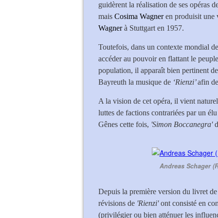
guidèrent la réalisation de ses opéras de
mais
Cosima Wagner
en produisit une 
Wagner
à Stuttgart en 1957.
Toutefois, dans un contexte mondial de
accéder au pouvoir en flattant le peupl
population, il apparaît bien pertinent d
Bayreuth la musique de
‘Rienzi’
afin d
A la vision de cet opéra, il vient nature
luttes de factions contrariées par un é
Gênes cette fois,
'Simon Boccanegra'
Andreas Schager (Rie
Depuis la première version du livret de
révisions de
'Rienzi'
ont consisté en con
(privilégier ou bien atténuer les influe