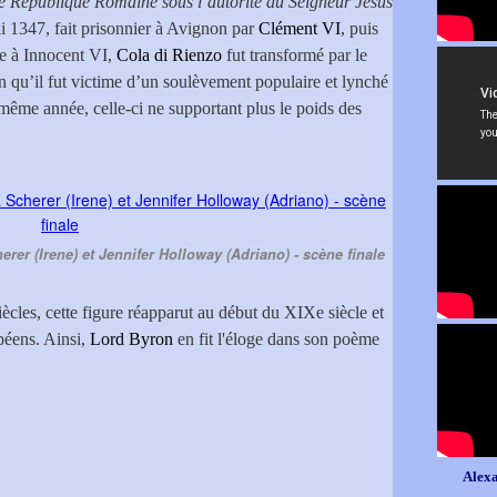
e République Romaine sous l’autorité du Seigneur Jésus
i 1347, fait prisonnier à Avignon par
Clément VI
, puis
ce à Innocent VI,
Cola di Rienzo
fut transformé par le
n qu’il fut victime d’un soulèvement populaire et lynché
a même année, celle-ci ne supportant plus le poids des
rer (Irene) et Jennifer Holloway (Adriano) - scène finale
ècles, cette figure réapparut au début du XIXe siècle et
péens. Ainsi,
Lord Byron
en fit l'éloge dans son poème
Alexa