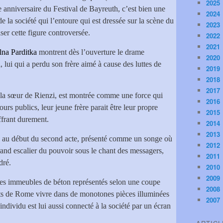
2025
e anniversaire du Festival de Bayreuth, c’est bien une
2024
de la société qui l’entoure qui est dressée sur la scène du
2023
ser cette figure controversée.
2022
2021
na Parditka
montrent dès l’ouverture le drame
2020
 lui qui a perdu son frère aimé à cause des luttes de
2019
2018
2017
, la sœur de Rienzi, est montrée comme une force qui
2016
urs publics, leur jeune frère parait être leur propre
2015
ffrant durement.
2014
2013
ra au début du second acte, présenté comme un songe où
2012
grand escalier du pouvoir sous le chant des messagers,
2011
dré.
2010
2009
des immeubles de béton représentés selon une coupe
2008
ants de Rome vivre dans de monotones pièces illuminées
2007
ndividu est lui aussi connecté à la société par un écran