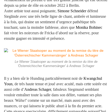
depuis sa prise de rôle en octobre 2022 à Berlin.
Autre artiste tout aussi poignante,
Simone Schneider
défend
Sieglinde avec une très belle ligne de chant, ambrée et lumineuse
à la fois, qui draine un sentiment d’urgence pathétique très
touchant, sans la moindre faiblesse, alors que
Monika Bohinec
fait vivre les noirceurs de Fricka d’abord sur la réserve, pour
ensuite gagner en intensité et présence.
Le Wiener Staatsoper au moment de la remise du titre de
'Österreichischer Kammersänger' à Andreas Schager
Il y a bien sûr le Hunding particulièrement noir de
Kwangchul
Youn
, de très haute tenue et joué avec acuité, mais cette soirée est
aussi celle d’
Andreas Schager
, fabuleux Siegmund semblant
vouloir entraîner toute la salle dans son délire, vantant ses plus
beaux
'Wälse!'
comme sur un marché, mais aussi avec des
nuances, ce qui laissera le public ahuri à la fin du premier acte.
Cette aisance spectaculaire, difficilement surpassable aujourd’hui,