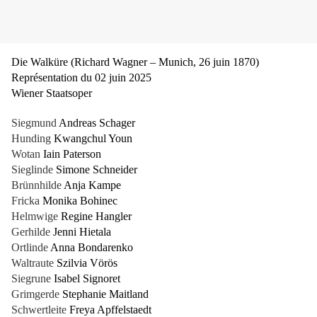
Die Walküre (Richard Wagner – Munich, 26 juin 1870)
Représentation du 02 juin 2025
Wiener Staatsoper
Siegmund
Andreas Schager
Hunding
Kwangchul Youn
Wotan
Iain Paterson
Sieglinde
Simone Schneider
Brünnhilde
Anja Kampe
Fricka
Monika Bohinec
Helmwige
Regine Hangler
Gerhilde
Jenni Hietala
Ortlinde
Anna Bondarenko
Waltraute
Szilvia Vörös
Siegrune
Isabel Signoret
Grimgerde
Stephanie Maitland
Schwertleite
Freya Apffelstaedt