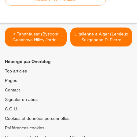
< Tannhäuser (Byström
L’Italienne à Alger (Lemieux
Gubanova Hilley Jordan
Sekgapane Di Pierro
Steier) Wiener Staatsoper
Chauvin) Champs-Élysées
>
Hébergé par Overblog
Top articles
Pages
Contact
Signaler un abus
C.G.U.
Cookies et données personnelles
Préférences cookies