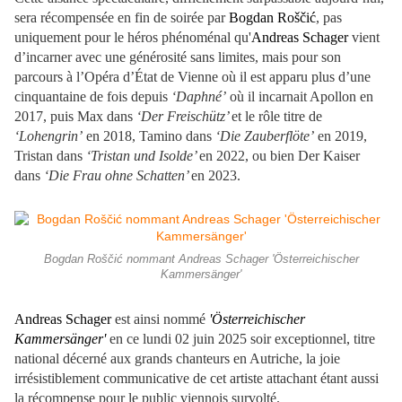
sera récompensée en fin de soirée par
Bogdan Roščić
, pas
uniquement pour le héros phénoménal qu'
Andreas Schager
vient
d’incarner avec une générosité sans limites, mais pour son
parcours à l’Opéra d’État de Vienne où il est apparu plus d’une
cinquantaine de fois depuis
‘Daphné’
où il incarnait Apollon en
2017, puis Max dans
‘Der Freischütz’
et le rôle titre de
‘Lohengrin’
en 2018, Tamino dans
‘Die Zauberflöte’
en 2019,
Tristan dans
‘Tristan und Isolde’
en 2022, ou bien Der Kaiser
dans
‘Die Frau ohne Schatten’
en 2023.
Bogdan Roščić nommant Andreas Schager 'Österreichischer
Kammersänger'
Andreas Schager
est ainsi nommé
'Österreichischer
Kammersänger'
en ce lundi 02 juin 2025 soir exceptionnel, titre
national décerné aux grands chanteurs en Autriche, la joie
irrésistiblement communicative de cet artiste attachant étant aussi
la récompense pour le public viennois survolté.