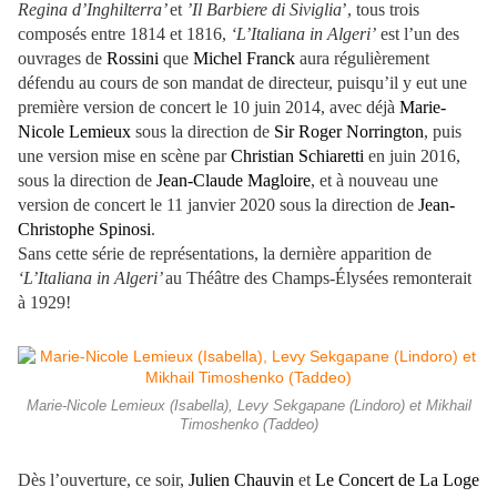
Regina d’Inghilterra’
et
’Il Barbiere di Siviglia
’, tous trois
composés entre 1814 et 1816,
‘L’Italiana in Algeri’
est l’un des
ouvrages de
Rossini
que
Michel Franck
aura régulièrement
défendu au cours de son mandat de directeur, puisqu’il y eut une
première version de concert le 10 juin 2014, avec déjà
Marie-
Nicole Lemieux
sous la direction de
Sir Roger Norrington
, puis
une version mise en scène par
Christian Schiaretti
en juin 2016,
sous la direction de
Jean-Claude Magloire
, et à nouveau une
version de concert le 11 janvier 2020 sous la direction de
Jean-
Christophe Spinosi
.
Sans cette série de représentations, la dernière apparition de
‘L’Italiana in Algeri’
au Théâtre des Champs-Élysées remonterait
à 1929!
Marie-Nicole Lemieux (Isabella), Levy Sekgapane (Lindoro) et Mikhail
Timoshenko (Taddeo)
Dès l’ouverture, ce soir,
Julien Chauvin
et
Le Concert de La Loge