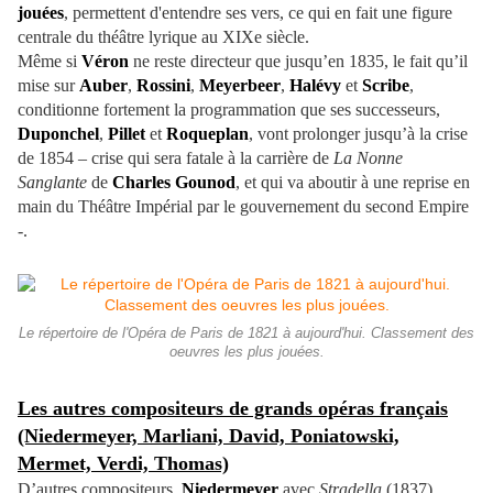
jouées
, permettent d'entendre ses vers, ce qui en fait une figure
centrale du théâtre lyrique au XIXe siècle.
Même si
Véron
ne reste directeur que jusqu’en 1835, le fait qu’il
mise sur
Auber
,
Rossini
,
Meyerbeer
,
Halévy
et
Scribe
,
conditionne fortement la programmation que ses successeurs,
Duponchel
,
Pillet
et
Roqueplan
, vont prolonger jusqu’à la crise
de 1854 – crise qui sera fatale à la carrière de
La Nonne
Sanglante
de
Charles Gounod
, et qui va aboutir à une reprise en
main du Théâtre Impérial par le gouvernement du second Empire
-.
Le répertoire de l'Opéra de Paris de 1821 à aujourd'hui. Classement des
oeuvres les plus jouées.
Les autres compositeurs de grands opéras français
(Niedermeyer, Marliani, David, Poniatowski,
Mermet, Verdi, Thomas)
D’autres compositeurs,
Niedermeyer
avec
Stradella
(1837),