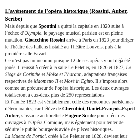
L’avènement de l’opéra historique (Rossini, Auber,
Scribe)
Mais depuis que
Spontini
a quitté la capitale en 1820 suite à
l’échec d’
Olympie
, le paysage musical parisien est en pleine
mutation.
Gioacchino Rossini
arrive à Paris en 1823 pour diriger
le Théâtre des Italiens installé au Théâtre Louvois, puis à la
première salle Favart.
Ce n’est pas un inconnu puisque 12 de ses opéras y ont déjà été
joués. Il réussit à créer à la salle Le Peletier, en 1826 et 1827,
Le
Siège de Corinthe
et
Moïse et Pharaon
, adaptations françaises
respectives de
Maometto II
et
Mosè in Egitto
. Il s’impose alors
comme un précurseur de l’opéra historique. Les deux ouvrages
totaliseront à eux-deux plus de 250 représentations.
Et l’année 1823 est véritablement celle des rencontres parisiennes
déterminantes, car l’élève de
Cherubini
,
Daniel-François-Esprit
Auber
, s’associe au librettiste
Eugène Scribe
pour créer des
ouvrages à l’Opéra-Comique, mais également pour tenter de
séduire le public bourgeois avide de pièces historiques.
La Muette de Portici
, créée à Le Peletier en 1828, devient leur