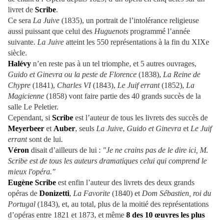
livret de
Scribe
.
Ce sera
La Juive
(1835), un portrait de l’intolérance religieuse
aussi puissant que celui des
Huguenots
programmé l’année
suivante.
La Juive
atteint les 550 représentations à la fin du XIXe
siècle.
Halévy
n’en reste pas à un tel triomphe, et 5 autres ouvrages,
Guido et Ginevra ou la peste de Florence
(1838),
La Reine de
Chypre
(1841),
Charles VI
(1843),
Le Juif errant
(1852),
La
Magicienne
(1858) vont faire partie des 40 grands succès de la
salle Le Peletier.
Cependant, si
Scribe
est l’auteur de tous les livrets des succès de
Meyerbeer
et
Auber
, seuls
La Juive
,
Guido et Ginevra
et
Le Juif
errant
sont de lui.
Véron
disait d’ailleurs de lui :
"Je ne crains pas de le dire ici, M.
Scribe est de tous les auteurs dramatiques celui qui comprend le
mieux l'opéra."
Eugène Scribe
est enfin l’auteur des livrets des deux grands
opéras de
Donizetti
,
La Favorite
(1840) et
Dom Sébastien, roi du
Portugal
(1843), et, au total, plus de la moitié des représentations
d’opéras entre 1821 et 1873, et même
8 des 10 œuvres les plus