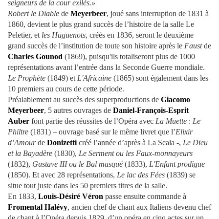
seigneurs de la cour exilés.»
Robert le Diable
de
Meyerbeer
, joué sans interruption de 1831 à
1860, devient le plus grand succès de l’histoire de la salle Le
Peletier, et
les Huguenots
, créés en 1836, seront le deuxième
grand succès de l’institution de toute son histoire après le
Faust
de
Charles Gounod
(1869), puisqu'ils totaliseront plus de 1000
représentations avant l’entrée dans la Seconde Guerre mondiale.
Le Prophète
(1849) et
L'Africaine
(1865) sont également dans les
10 premiers au cours de cette période.
Préalablement au succès des superproductions de
Giacomo
Meyerbeer
, 5 autres ouvrages de
Daniel-François-Esprit
Auber
font partie des réussites de l’Opéra avec
La Muette
:
Le
Philtre
(1831) – ouvrage basé sur le même livret que l’
Elixir
d’Amour
de
Donizetti
créé l’année d’après à La Scala -,
Le Dieu
et la Bayadère
(1830),
Le Serment ou les Faux-monnayeurs
(1832),
Gustave III ou le Bal masqué
(1833),
L'Enfant prodigue
(1850). Et avec 28 représentations,
Le lac des Fées
(1839) se
situe tout juste dans les 50 premiers titres de la salle.
En 1833,
Louis-Désiré Véron
passe ensuite commande à
Fromental Halévy
, ancien chef de chant aux Italiens devenu chef
de chant à l’Opéra depuis 1829, d’un opéra en cinq actes sur un