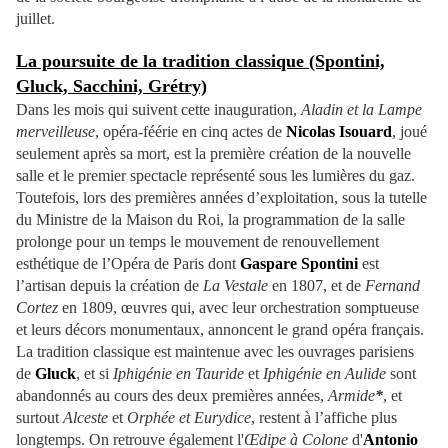
juillet.
La poursuite de la tradition classique (Spontini,
Gluck, Sacchini, Grétry)
Dans les mois qui suivent cette inauguration,
Aladin et la Lampe
merveilleuse
, opéra-féérie en cinq actes de
Nicolas Isouard
, joué
seulement après sa mort, est la première création de la nouvelle
salle et le premier spectacle représenté sous les lumières du gaz.
Toutefois, lors des premières années d’exploitation, sous la tutelle
du Ministre de la Maison du Roi, la programmation de la salle
prolonge pour un temps le mouvement de renouvellement
esthétique de l’Opéra de Paris dont
Gaspare Spontini
est
l’artisan depuis la création de
La Vestale
en 1807, et de
Fernand
Cortez
en 1809, œuvres qui, avec leur orchestration somptueuse
et leurs décors monumentaux, annoncent le grand opéra français.
La tradition classique est maintenue avec les ouvrages parisiens
de
Gluck
, et si
Iphigénie en Tauride
et
Iphigénie en Aulide
sont
abandonnés au cours des deux premières années,
Armide
*
, et
surtout
Alceste
et
Orphée et Eurydice
, restent à l’affiche plus
longtemps. On retrouve également l'
Œdipe à Colone
d'
Antonio