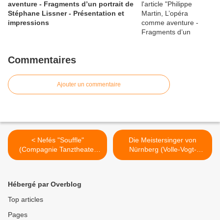
aventure - Fragments d’un portrait de
Stéphane Lissner - Présentation et
impressions
Commentaires
Ajouter un commentaire
< Nefés "Souffle"
Die Meistersinger von
(Compagnie Tanztheater
Nürnberg (Volle-Vogt-
Wuppertal Pina Bausch)
Magee-Martin Kränzle-
Champs-Elysées
Jordan-Kosky) Bayreuth
2018 >
Hébergé par Overblog
Top articles
Pages