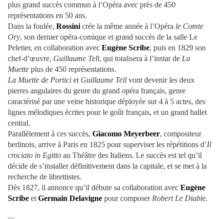
plus grand succès commun à l’Opéra avec près de 450
représentations en 50 ans.
Dans la foulée,
Rossini
crée la même année à l’Opéra
le Comte
Ory
, son dernier opéra-comique et grand succès de la salle Le
Peletier, en collaboration avec
Eugène Scribe
, puis en 1829 son
chef-d’œuvre,
Guillaume Tell
, qui totalisera à l’instar de
La
Muette
plus de 450 représentations.
La Muette de Portici
et
Guillaume Tell
vont devenir les deux
pierres angulaires du genre du grand opéra français, genre
caractérisé par une veine historique déployée sur 4 à 5 actes, des
lignes mélodiques écrites pour le goût français, et un grand ballet
central.
Parallèlement à ces succès,
Giacomo Meyerbeer
, compositeur
berlinois, arrive à Paris en 1825 pour superviser les répétitions d’
Il
crociato in Egitto
au Théâtre des Italiens. Le succès est tel qu’il
décide de s’installer définitivement dans la capitale, et se met à la
recherche de librettistes.
Dès 1827, il annonce qu’il débute sa collaboration avec
Eugène
Scribe
et
Germain Delavigne
pour composer
Robert Le Diable
.