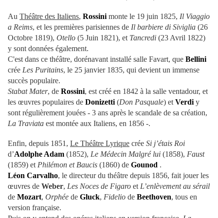
Au
Théâtre des Italiens
,
Rossini
monte le 19 juin 1825,
Il Viaggio
a Reims
, et les premières parisiennes de
Il barbiere di Siviglia
(26
Octobre 1819),
Otello
(5 Juin 1821), et
Tancredi
(23 Avril 1822)
y sont données également.
C'est dans ce théâtre, dorénavant installé salle Favart, que
Bellini
crée
Les Puritains
, le 25 janvier 1835, qui devient un immense
succès populaire.
Stabat Mater
, de
Rossini
, est créé en 1842 à la salle ventadour, et
les œuvres populaires de
Donizetti
(
Don Pasquale
) et
Verdi
y
sont régulièrement jouées - 3 ans après le scandale de sa création,
La Traviata
est montée aux Italiens, en 1856 -.
Enfin, depuis 1851,
Le Théâtre Lyrique
crée
Si j’étais Roi
d’
Adolphe Adam
(1852),
Le Médecin Malgré lui
(1858),
Faust
(1859) et
Philémon et Baucis
(1860) de
Gounod
.
Léon Carvalho
, le directeur du théâtre depuis 1856, fait jouer les
œuvres de
Weber
,
Les Noces de Figaro
et
L’enlèvement au sérail
de
Mozart
,
Orphée
de
Gluck
,
Fidelio
de
Beethoven
, tous en
version française.