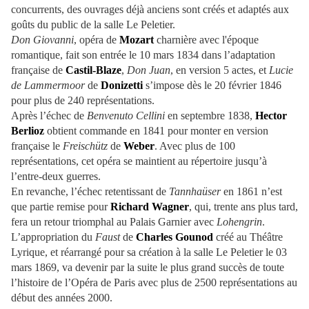
concurrents, des ouvrages déjà anciens sont créés et adaptés aux
goûts du public de la salle Le Peletier.
Don Giovanni
, opéra de
Mozart
charnière avec l'époque
romantique, fait son entrée le 10 mars 1834 dans l’adaptation
française de
Castil-Blaze
,
Don Juan
, en version 5 actes, et
Lucie
de Lammermoor
de
Donizetti
s’impose dès le 20 février 1846
pour plus de 240 représentations.
Après l’échec de
Benvenuto Cellini
en septembre 1838,
Hector
Berlioz
obtient commande en 1841 pour monter en version
française le
Freischütz
de
Weber
. Avec plus de 100
représentations, cet opéra se maintient au répertoire jusqu’à
l’entre-deux guerres.
En revanche, l’échec retentissant de
Tannhaüser
en 1861 n’est
que partie remise pour
Richard Wagner
, qui, trente ans plus tard,
fera un retour triomphal au Palais Garnier avec
Lohengrin
.
L’appropriation du
Faust
de
Charles Gounod
créé au Théâtre
Lyrique, et réarrangé pour sa création à la salle Le Peletier le 03
mars 1869, va devenir par la suite le plus grand succès de toute
l’histoire de l’Opéra de Paris avec plus de 2500 représentations au
début des années 2000.