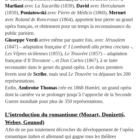
Marliani
avec
La Xacarilla
(1839),
David
avec
Herculanum
(1859),
Poniatowski
avec
Pierre de Médicis
(1860),
Mermet
avec
Roland de Roncevaux
(1864), apportent leur pierre au grand
opéra français, et obtiennent pour un temps la reconnaissance du
public parisien.
Giuseppe Verdi
arrive même par quatre fois, avec
Jérusalem
(1847) – adaptation française d’
I Lombardi alla prima crociata
-,
Les Vêpres siciliennes
(1855),
Le Trouvère
(1857) – adaptation
française d’
Il Trovatore
-, et
Don Carlos
(1867), à se faire
reconnaitre dans le genre du grand opéra. Les deux premiers
livrets sont de
Scribe
, mais seul
Le Trouvère
va dépasser les 200
représentations.
Enfin,
Ambroise Thomas
crée en 1868
Hamlet
, un grand opéra
dont la carrière va se prolonger jusqu’à l’approche de la Seconde
Guerre mondiale pour plus de 350 représentations.
L’introduction du romantisme (Mozart, Donizetti,
Weber, Gounod)
Afin de ne pas totalement décrocher du développement de l’opéra
romantique italien et allemand qui gagne tous les théâtres