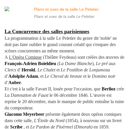
Plans et vues de la salle Le Peletier.
La Concurrence des salles parisiennes
La programmation à la salle Le Peletier du genre dit 'noble' ne
doit pas faire oublier le grand courant créatif qui s'empare des
scènes concurrentes au même moment.
A
L'Opéra Comique
(Théâtre Feydeau) sont créées des œuvres de
François-Adrien Boieldieu
(La Dame Blanche
),
Le pré aux
Clercs
d'
Herold
,
Le Chalet
et
Le Postillon de Lonjumeau
d’
Adolphe Adam
, et
Le Cheval de bronze
et le
Domino noir
d’
Auber
.
Et c'est à la salle Favart II, louée pour l'occasion, que
Berlioz
crée
La Damnation de Faust
le 06 décembre 1846. L’œuvre est
reprise le 20 décembre, mais le manque de public entraîne la ruine
du compositeur.
Giacomo Meyerbeer
présente également deux opéras comiques
dans cette salle,
L’Étoile du Nord
(1854), à nouveau sur un livret
de
Scribe
, et
Le Pardon de Ploërmel (Dinorah)
en 1859.