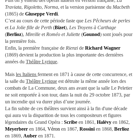
Puis on y entend des opéras italiens en version française,
La
Traviata
,
Rigoletto
,
Norma
, et la version parisienne du
Macbeth
(1865) de
Giuseppe Verdi
.
C’est au cours de cette période faste que
Les Pêcheurs de perles
et
La Jolie fille de Perth
(
Bizet
),
Les Troyens à Carthage
(
Berlioz
),
Mireille
et
Roméo et Juliette
(
Gounod
) sont joués pour
la première fois.
Enfin, la première française de
Rienzi
de
Richard Wagner
(1869) devient la production la plus importante des dernières
années du
Théâtre Lyrique
.
Mais
les Italiens
ferment en 1871 à cause de cette concurrence, et
la salle du
Théâtre Lyrique
est détruite la même année lors des
combats de La Commune, deux ans avant que la salle Le Peletier
ne soit emportée à son tour, dans la nuit du 29 octobre 1873, par
un incendie qui va durer plus d’une journée.
La fin subite de ces théâtres survient ainsi à la fin d'une décade
qui aura vu la disparition de tous les compositeurs et figures
légendaires du Grand Opéra :
Scribe
en 1861,
Halévy
en 1862,
Meyerbeer
en 1864,
Véron
en 1867,
Rossini
en 1868,
Berlioz
en 1869,
Auber
en 1871.