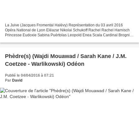
La Juive (Jacques Fromental Halévy) Représentation du 03 avril 2016
Opéra National de Lyon Eléazar Nikolai Schukoff Rachel Rachel Harnisch
Princesse Eudoxie Sabina Puértolas Leopold Enea Scala Cardinal Brogni
Roberto Scandiuzzi Ruggiero Vincent Le Texier...
Phèdre(s) (Wajdi Mouawad / Sarah Kane / J.M.
Coetzee - Warlikowski) Odéon
Publié le 04/04/2016 à 07:21
Par
David