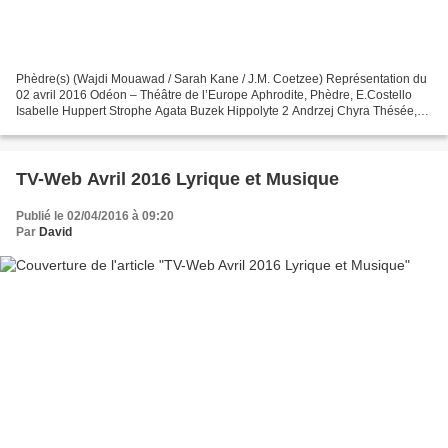
Phèdre(s) (Wajdi Mouawad / Sarah Kane / J.M. Coetzee) Représentation du
02 avril 2016 Odéon – Théâtre de l’Europe Aphrodite, Phèdre, E.Costello
Isabelle Huppert Strophe Agata Buzek Hippolyte 2 Andrzej Chyra Thésée,
médecin, prêtre Alex Descas Hippolyte...
TV-Web Avril 2016 Lyrique et Musique
Publié le 02/04/2016 à 09:20
Par
David