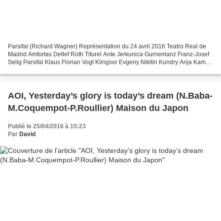
Parsifal (Richard Wagner) Représentation du 24 avril 2016 Teatro Real de
Madrid Amfortas Detlef Roth Titurel Ante Jerkunica Gurnemanz Franz-Josef
Selig Parsifal Klaus Florian Vogt Klingsor Evgeny Nikitin Kundry Anja Kampe
Direction musicale Semyon Bychkov...
AOI, Yesterday’s glory is today’s dream (N.Baba-
M.Coquempot-P.Roullier) Maison du Japon
Publié le 25/04/2016 à 15:23
Par
David