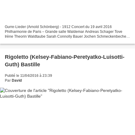
Gurre-Lieder (Arnold Schönberg) - 1912 Concert du 19 avril 2016
Philharmonie de Paris – Grande salle Waldemar Andreas Schager Tove
Irène Theorin Waldtaube Sarah Connolly Bauer Jochen Schmeckenbecher
Klaus-Narr Andreas Conrad Sprecher Franz Mazura Direction...
Rigoletto (Kelsey-Fabiano-Peretyatko-Luisotti-
Guth) Bastille
Publié le 11/04/2016 à 23:39
Par
David