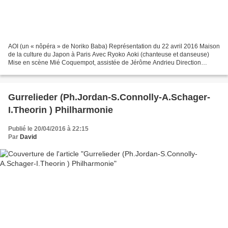
AOI (un « nôpéra » de Noriko Baba) Représentation du 22 avril 2016 Maison
de la culture du Japon à Paris Avec Ryoko Aoki (chanteuse et danseuse)
Mise en scène Mié Coquempot, assistée de Jérôme Andrieu Direction
musicale Pierre Roullier Ensemble 2e2m Noriko...
Gurrelieder (Ph.Jordan-S.Connolly-A.Schager-
I.Theorin ) Philharmonie
Publié le 20/04/2016 à 22:15
Par
David