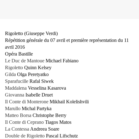
Rigoletto (Giuseppe Verdi)
Répétition générale du 07 avril et première représentation du 11
avril 2016
Opéra Bastille
Le Duc de Mantoue
Michael Fabiano
Rigoletto
Quinn Kelsey
Gilda
Olga Peretyatko
Sparafucille
Rafal Siwek
Maddalena
Vesselina Kasarova
Giovanna
Isabelle Druet
Il Conte di Monterone
Mikhail Kolelishvili
Marullo
Michal Partyka
Matteo Borsa
Christophe Berry
Il Conte di Ceprano
Tiagos Matos
La Contessa
Andreea Soare
Double de Rigoletto
Pascal Lifschutz