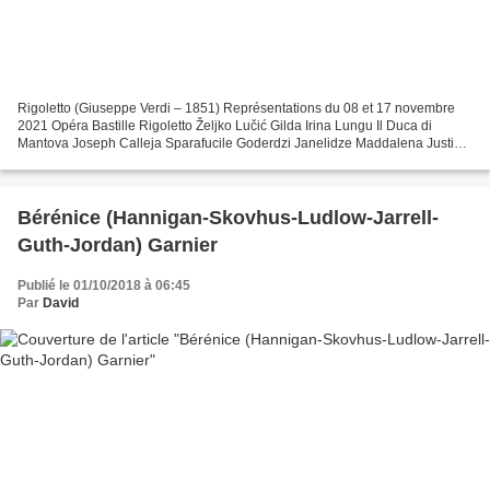
Rigoletto (Giuseppe Verdi – 1851) Représentations du 08 et 17 novembre
2021 Opéra Bastille Rigoletto Željko Lučić Gilda Irina Lungu Il Duca di
Mantova Joseph Calleja Sparafucile Goderdzi Janelidze Maddalena Justina
Gringyté Il Conte di Monterone Bogdan...
Bérénice (Hannigan-Skovhus-Ludlow-Jarrell-
Guth-Jordan) Garnier
Publié le 01/10/2018 à 06:45
Par
David