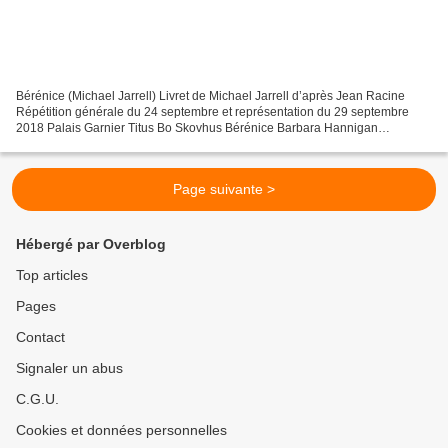
Bérénice (Michael Jarrell) Livret de Michael Jarrell d’après Jean Racine
Répétition générale du 24 septembre et représentation du 29 septembre
2018 Palais Garnier Titus Bo Skovhus Bérénice Barbara Hannigan
Antiochus Ivan Ludlow Paulin Alastair Mile Arsace...
Page suivante >
Hébergé par Overblog
Top articles
Pages
Contact
Signaler un abus
C.G.U.
Cookies et données personnelles