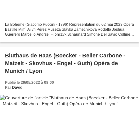
La Bohème (Giacomo Puccini - 1896) Représentation du 02 mai 2023 Opéra
Bastille Mimì Ailyn Pérez Musetta Slávka Zámečníková Rodolfo Joshua
Guerrero Marcello Andrzej Filończyk Schaunard Simone Del Savio Colline /
Benoît Gianluca Buratto Alcindoro Franck...
Bluthaus de Haas (Boecker - Beller Carbone -
Matzeit - Skovhus - Engel - Guth) Opéra de
Munich / Lyon
Publié le 29/05/2022 à 08:00
Par
David