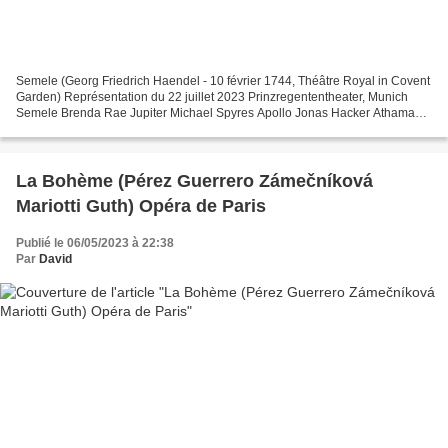
Semele (Georg Friedrich Haendel - 10 février 1744, Théâtre Royal in Covent
Garden) Représentation du 22 juillet 2023 Prinzregententheater, Munich
Semele Brenda Rae Jupiter Michael Spyres Apollo Jonas Hacker Athamas
Jakub Józef Orliński Juno Emily D'Angelo...
La Bohème (Pérez Guerrero Zámečníková
Mariotti Guth) Opéra de Paris
Publié le 06/05/2023 à 22:38
Par
David