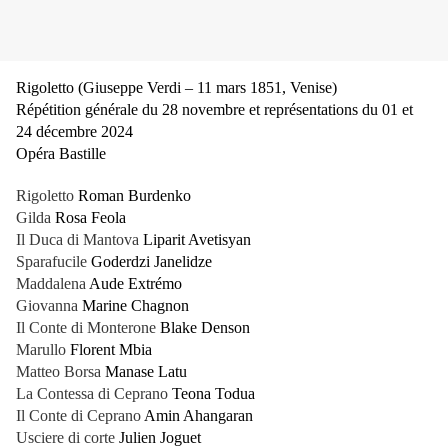
Rigoletto (Giuseppe Verdi – 11 mars 1851, Venise)
Répétition générale du 28 novembre et représentations du 01 et
24 décembre 2024
Opéra Bastille
Rigoletto
Roman Burdenko
Gilda
Rosa Feola
Il Duca di Mantova
Liparit Avetisyan
Sparafucile
Goderdzi Janelidze
Maddalena
Aude Extrémo
Giovanna
Marine Chagnon
Il Conte di Monterone
Blake Denson
Marullo
Florent Mbia
Matteo Borsa
Manase Latu
La Contessa di Ceprano
Teona Todua
Il Conte di Ceprano
Amin Ahangaran
Usciere di corte
Julien Joguet