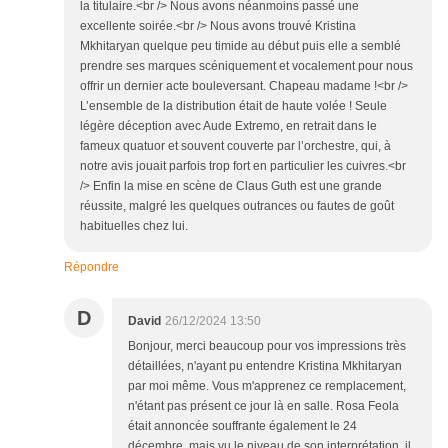
la titulaire.<br /> Nous avons néanmoins passé une
excellente soirée.<br /> Nous avons trouvé Kristina
Mkhitaryan quelque peu timide au début puis elle a semblé
prendre ses marques scéniquement et vocalement pour nous
offrir un dernier acte bouleversant. Chapeau madame !<br />
L’ensemble de la distribution était de haute volée ! Seule
légère déception avec Aude Extremo, en retrait dans le
fameux quatuor et souvent couverte par l’orchestre, qui, à
notre avis jouait parfois trop fort en particulier les cuivres.<br
/> Enfin la mise en scène de Claus Guth est une grande
réussite, malgré les quelques outrances ou fautes de goût
habituelles chez lui.
Répondre
D
David
26/12/2024 13:50
Bonjour, merci beaucoup pour vos impressions très
détaillées, n'ayant pu entendre Kristina Mkhitaryan
par moi même. Vous m'apprenez ce remplacement,
n'étant pas présent ce jour là en salle. Rosa Feola
était annoncée souffrante également le 24
décembre, mais vu le niveau de son interprétation, il