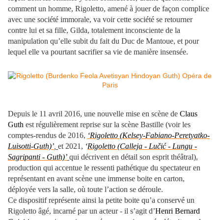
comment un homme, Rigoletto, amené à jouer de façon complice
avec une société immorale, va voir cette société se retourner
contre lui et sa fille, Gilda, totalement inconsciente de la
manipulation qu’elle subit du fait du Duc de Mantoue, et pour
lequel elle va pourtant sacrifier sa vie de manière insensée.
Depuis le 11 avril 2016, une nouvelle mise en scène de
Claus
Guth
est régulièrement reprise sur la scène Bastille (voir les
comptes-rendus de 2016,
‘Rigoletto (Kelsey-Fabiano-Peretyatko-
Luisotti-Guth)’
,
et 2021,
‘
Rigoletto (Calleja - Lučić - Lungu -
Sagripanti - Guth)’
qui décrivent en détail son esprit théâtral),
production qui accentue le ressenti pathétique du spectateur en
représentant en avant scène une immense boite en carton,
déployée vers la salle, où toute l’action se déroule.
Ce dispositif représente ainsi la petite boite qu’a conservé un
Rigoletto âgé, incarné par un acteur - il s’agit d’
Henri Bernard