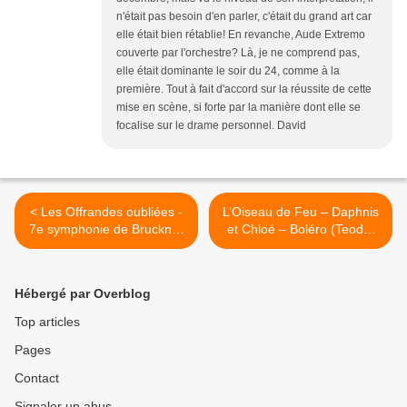
n'était pas besoin d'en parler, c'était du grand art car
elle était bien rétablie! En revanche, Aude Extremo
couverte par l'orchestre? Là, je ne comprend pas,
elle était dominante le soir du 24, comme à la
première. Tout à fait d'accord sur la réussite de cette
mise en scène, si forte par la manière dont elle se
focalise sur le drame personnel. David
< Les Offrandes oubliées -
L’Oiseau de Feu – Daphnis
7e symphonie de Bruckner
et Chloé – Boléro (Teodor
(Philippe Jordan Orchestre
Currentzis Opéra national
national de France)
de Paris) >
Hébergé par Overblog
Top articles
Pages
Contact
Signaler un abus