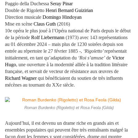
Paggio della Duchessa
Seray Pinar
Double de Rigoletto
Henri Bernard Guizirian
Direction musicale
Domingo Hindoyan
Mise en scène
Claus Guth
(2016)
10e opéra le plus joué à l’Opéra national de Paris depuis le début
de la période
Rolf Liebermann
(1973) avec 143 représentations
au 01 décembre 2024 – mais plus de 1230 soirées depuis son
entrée au répertoire le 27 février 1885 -,
‘Rigoletto’
représentait
initialement, en tant qu’adaptation du
‘Roi s’amuse’
de
Victor
Hugo
, une ouverture à la modernité alliée à la tradition littéraire
française, et servait de vecteur de résistance aux œuvres de
Richard Wagner
qui bénéficiaient du soutien de très influents
mécènes au tournant du XXe siècle.
Roman Burdenko (Rigoletto) et Rosa Feola (Gilda)
Aujourd’hui, il est devenu un drame riche en grands airs et
ensembles populaires qui peuvent être très entraînants malgré la
façon dont les femmes y sont considérées, drame qui montre