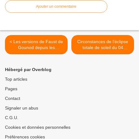
Ajouter un commentaire
< Les versions de Faust de
Circonstances de l’éclipse
Gounod depuis les
totale de soleil du 04
répétitions de 1858 à la
décembre 2021 en
version de l'Opéra de Paris
Antarctique >
par Tobias Kratzer de 2021
Hébergé par Overblog
Top articles
Pages
Contact
Signaler un abus
C.G.U.
Cookies et données personnelles
Préférences cookies