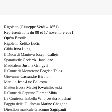
Rigoletto (Giuseppe Verdi – 1851)
Représentations du 08 et 17 novembre 2021
Opéra Bastille
Rigoletto
Željko Lučić
Gilda
Irina Lungu
Il Duca di Mantova
Joseph Calleja
Sparafucile
Goderdzi Janelidze
Maddalena
Justina Gringyté
Il Conte di Monterone
Bogdan Talos
Giovanna
Cassandre Berthon
Marullo
Jean-Luc Ballestra
Matteo Borsa
Maciej Kwaśnikowski
Il Conte di Ceprano
Florent Mbia
La Contessa Izabella
Wnorowska-Pluchart
Paggio della Duchessa
Marine Chagnon
Direction musicale
Giacomo Sagripanti