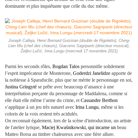
dominante et plus inquiétante que celle du duc même.
Joseph Calleja, Henri Bernard Guizirian (double de Rigoletto), Ching-
Lien Wu (chef des chœurs), Giacomo Sagripanti (directeur musical),
Željko Lučić, Irina Lungu (mercredi 17 novembre 2021)
Parmi les seconds rôles,
Bogdan Talos
personnifie solidement
l’esprit imprécateur de Monterone,
Goderdzi Janelidze
apporte de
la noblesse à Sparafucile, plus que ne mérite le personnage en soi,
Justina Gringyté
se prête avec beaucoup d’aisance à une
interprétation perçante du personnage de Maddalena, comme si
elle était elle même l’arme du crime, et
Cassandre Berthon
s’applique à un jeu très naturel avec
Irina Lungu
, même si les
coloris de la voix restent très acidulés.
On reconnait également, lors de la scène d'introduction, un artiste
de l'atelier lyrique,
Maciej Kwaśnikowski, qui incarne un
beau
Matteo Borsa au timbre chaleureux avec une fière allure.