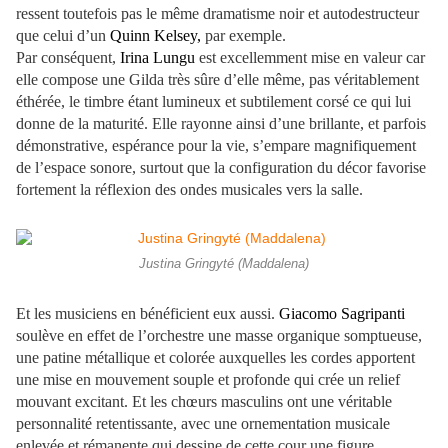
ressent toutefois pas le même dramatisme noir et autodestructeur
que celui d’un
Quinn Kelsey,
par exemple.
Par conséquent,
Irina Lungu
est excellemment mise en valeur car
elle compose une Gilda très sûre d’elle même, pas véritablement
éthérée, le timbre étant lumineux et subtilement corsé ce qui lui
donne de la maturité. Elle rayonne ainsi d’une brillante, et parfois
démonstrative, espérance pour la vie, s’empare magnifiquement
de l’espace sonore, surtout que la configuration du décor favorise
fortement la réflexion des ondes musicales vers la salle.
Justina Gringyté (Maddalena)
Et les musiciens en bénéficient eux aussi.
Giacomo Sagripanti
soulève en effet de l’orchestre une masse organique somptueuse,
une patine métallique et colorée auxquelles les cordes apportent
une mise en mouvement souple et profonde qui crée un relief
mouvant excitant. Et les chœurs masculins ont une véritable
personnalité retentissante, avec une ornementation musicale
enlevée et rémanente qui dessine de cette cour une figure