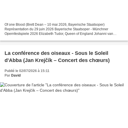
Of one Blood (Brett Dean – 10 mai 2026, Bayerische Staatsoper)
Représentation du 29 juin 2026 Bayerische Staatsoper - Münchner
Opernfestspiele 2026 Elizabeth Tudor, Queen of England Johanni van
Oostrum Mary Stuart, Queen of Scots Vera-Lotte Boecker Female...
La conférence des oiseaux - Sous le Soleil
d'Abba (Jan Krejčík – Concert des chœurs)
Publié le 02/07/2026 à 15:11
Par
David