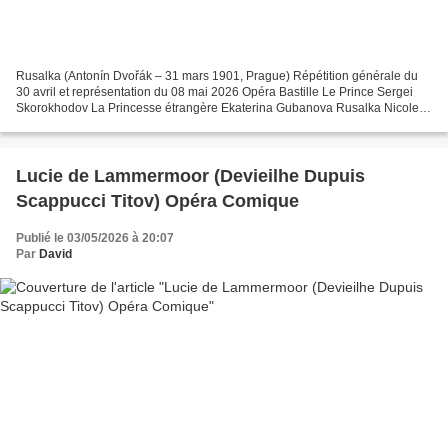
Rusalka (Antonín Dvořák – 31 mars 1901, Prague) Répétition générale du
30 avril et représentation du 08 mai 2026 Opéra Bastille Le Prince Sergei
Skorokhodov La Princesse étrangère Ekaterina Gubanova Rusalka Nicole
Car L'Esprit du lac Dimitry Ivashchenko...
Lucie de Lammermoor (Devieilhe Dupuis
Scappucci Titov) Opéra Comique
Publié le 03/05/2026 à 20:07
Par
David