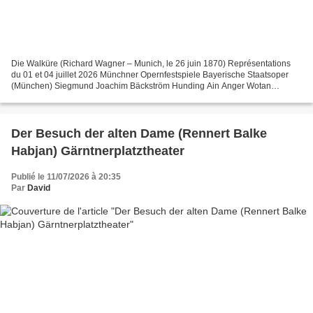
Die Walküre (Richard Wagner – Munich, le 26 juin 1870) Représentations
du 01 et 04 juillet 2026 Münchner Opernfestspiele Bayerische Staatsoper
(München) Siegmund Joachim Bäckström Hunding Ain Anger Wotan
Nicholas Brownlee Sieglinde Irene Roberts Brünnhilde...
Der Besuch der alten Dame (Rennert Balke
Habjan) Gärntnerplatztheater
Publié le 11/07/2026 à 20:35
Par
David