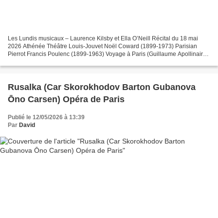
Les Lundis musicaux – Laurence Kilsby et Ella O’Neill Récital du 18 mai
2026 Athénée Théâtre Louis-Jouvet Noël Coward (1899-1973) Parisian
Pierrot Francis Poulenc (1899-1963) Voyage à Paris (Guillaume Apollinaire)
Montparnasse, Hyde Park (Deux mélodies...
Rusalka (Car Skorokhodov Barton Gubanova
Ōno Carsen) Opéra de Paris
Publié le 12/05/2026 à 13:39
Par
David