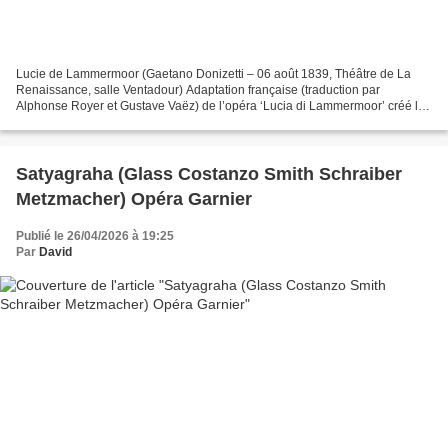
Lucie de Lammermoor (Gaetano Donizetti – 06 août 1839, Théâtre de La
Renaissance, salle Ventadour) Adaptation française (traduction par
Alphonse Royer et Gustave Vaëz) de l’opéra ‘Lucia di Lammermoor’ créé le
26 septembre 1835 au Teatro San Carlo de Naples....
Satyagraha (Glass Costanzo Smith Schraiber
Metzmacher) Opéra Garnier
Publié le 26/04/2026 à 19:25
Par
David