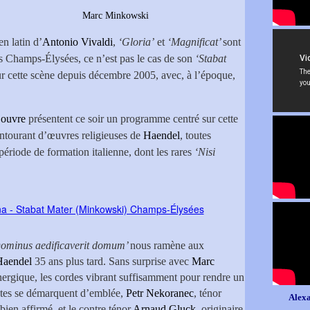
Louvre
Marc Minkowski
en latin d’
Antonio Vivaldi
,
‘Gloria’
et
‘Magnificat’
sont
es Champs-Élysées, ce n’est pas le cas de son
‘Stabat
sur cette scène depuis décembre 2005, avec, à l’époque,
Louvre
présentent ce soir un programme centré sur cette
ntourant d’œuvres religieuses de
Haendel
, toutes
riode de formation italienne, dont les rares
‘Nisi
Dominus aedificaverit domum’
nous ramène aux
Haendel
35 ans plus tard. Sans surprise avec
Marc
 énergique, les cordes vibrant suffisamment pour rendre un
istes se démarquent d’emblée,
Petr Nekoranec
, ténor
Alexa
ien affirmé, et le contre ténor
Arnaud Gluck
, originaire