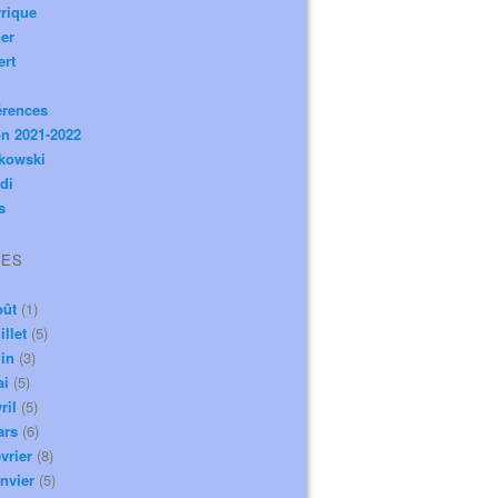
rique
er
ert
érences
n 2021-2022
ikowski
di
s
VES
oût
(1)
illet
(5)
in
(3)
ai
(5)
ril
(5)
ars
(6)
vrier
(8)
nvier
(5)