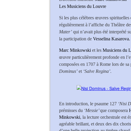
Les Musiciens du 
Si les plus célèbres œuvres spirituelles 
régulièrement à l’affiche du Théâtre d
Mater’
qui n’avait plus été interprété 
la participation de
Vesselina Kasarova.
Marc Minkowski
et les
Musiciens du 
œuvre particulièrement profonde en l’e
composées en 1707 à Rome lors de sa pé
Dominus’
et
‘Salve Regina’
.
En introduction, le psaume 127
‘Nisi 
prémisses du
‘Messie’
que composera
Minkowski
, la lecture orchestrale est
agréable brillant, et deux des dix chor
d’une belle projection au timbre chaud b