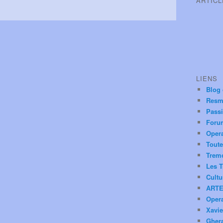
ARTIC
LIENS
Blog
Resm
Pass
Foru
Oper
Toute
Trem
Les T
Cultu
ARTE
Oper
Xavie
Ghera