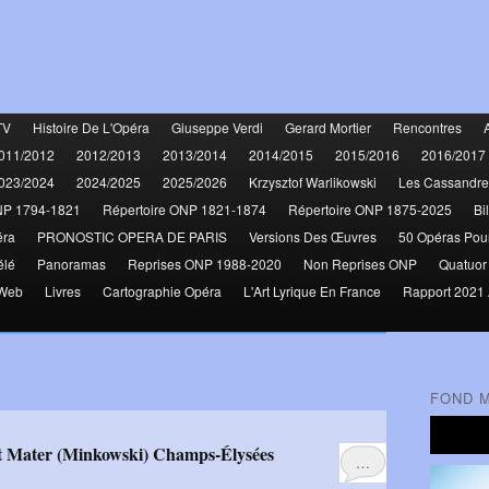
TV
Histoire De L'Opéra
Giuseppe Verdi
Gerard Mortier
Rencontres
011/2012
2012/2013
2013/2014
2014/2015
2015/2016
2016/2017
023/2024
2024/2025
2025/2026
Krzysztof Warlikowski
Les Cassandre
NP 1794-1821
Répertoire ONP 1821-1874
Répertoire ONP 1875-2025
Bi
éra
PRONOSTIC OPERA DE PARIS
Versions Des Œuvres
50 Opéras Pou
élé
Panoramas
Reprises ONP 1988-2020
Non Reprises ONP
Quatuor
 Web
Livres
Cartographie Opéra
L'Art Lyrique En France
Rapport 2021 
FOND 
bat Mater (Minkowski) Champs-Élysées
…