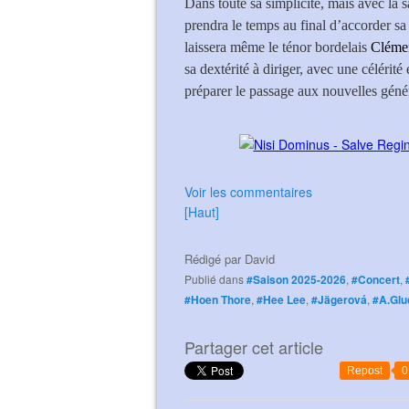
Dans toute sa simplicité, mais avec la s
prendra le temps au final d’accorder sa 
laissera même le ténor bordelais
Clémen
sa dextérité à diriger, avec une célérité
préparer le passage aux nouvelles génér
Voir les commentaires
[Haut]
Rédigé par
David
Publié dans
#Saison 2025-2026
,
#Concert
,
#Hoen Thore
,
#Hee Lee
,
#Jägerová
,
#A.Glu
Partager cet article
Repost
0