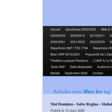
Accueil
Spectacles 2005/2025
Web & 
2008/2009
2009/2010
2010/2011
2
2020/2021
2021/2022
2022/2023
2
Répertoire ONP 1733-1794
Répertoire O
Bilan ONP 2015/2021
Popularité De L'Op
Théâtres Lyriques Parisiens
L'ONP À La T
Tarifs ONP
Salle Modulable
Audience
Ballets
Septembre 2025
Contact
#hee lee
Articles avec
tag
Nisi Dominus - Salve Regina - Sta
Publié le 14 Juin 2026