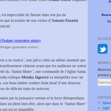
A
e, est impeccable de finesse dans son jeu de
Bourse
ut que la texture de son violon d’
Antonio Pazarini
Vi
ticité.
SUIVEZ
Podger (première violon)
to a la rustica’
, une pièce créée au même moment que
NEWSL
’étourdissement virtuose avant que les auditeurs ne soient
Abonnez
vité du
‘Stabat Mater’
, une commande de l’église Santa
articles 
tralto tchèque
Monika Jägerová
va interpréter avec un
Email
ur, son beau timbre sombre étant doué d’une douceur
se de délicats traits de noirceur.
CATÉG
aisis par la puissance sereine et la force thérapeutique
Opér
ans un plein bien-être, alors que dans le
‘Stabat Mater’
ONP
e qui est ici magnifiée.