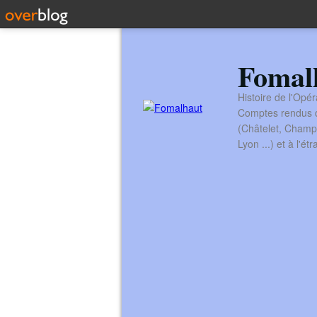
Fomal
Histoire de l'Opér
Comptes rendus de
(Châtelet, Champ
Lyon ...) et à l'é