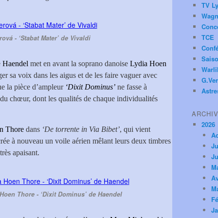
TV Ly
Wagn
Conc
TCE
ová - ‘Stabat Mater’ de Vivaldi
Conf
Saiso
e
Haendel
met en avant la soprano danoise
Lydia Hoen
Warl
ger sa voix dans les aigus et de les faire vaguer avec
G.Ver
que la pièce d’ampleur
‘Dixit Dominus’
ne fasse à
Astre
du chœur, dont les qualités de chaque individualités
ARCHI
2026
n Thore
dans
‘De torrente in Via Bibet’
, qui vient
A
crée à nouveau un voile aérien mêlant leurs deux timbres
Ju
très apaisant.
Ju
M
Av
M
Hoen Thore - ‘Dixit Dominus’ de Haendel
Fé
Ja