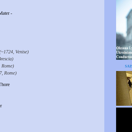
Mater -
(~1724, Venise)
rescia)
, Rome)
SAI
, Rome)
Thore
r