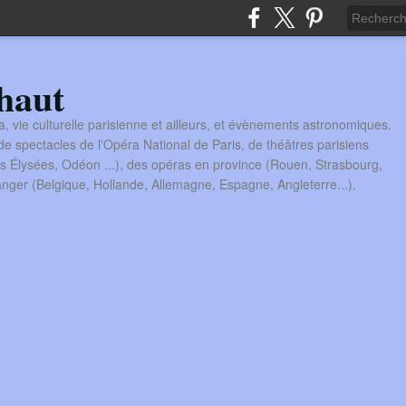
haut
a, vie culturelle parisienne et ailleurs, et évènements astronomiques.
 spectacles de l'Opéra National de Paris, de théâtres parisiens
s Élysées, Odéon ...), des opéras en province (Rouen, Strasbourg,
tranger (Belgique, Hollande, Allemagne, Espagne, Angleterre...).