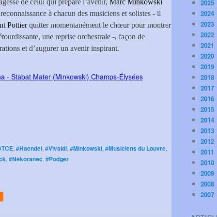
agesse de celui qui prépare l’avenir,
Marc Minkowski
2025
2024
reconnaissance à chacun des musiciens et solistes - il
2023
t Pottier
quitter momentanément le chœur pour montrer
2022
 étourdissante, une reprise orchestrale -, façon de
2021
ations et d’augurer un avenir inspirant.
2020
2019
2018
2017
2016
2015
2014
2013
2012
#TCE
,
#Haendel
,
#Vivaldi
,
#Minkowski
,
#Musiciens du Louvre
,
2011
ck
,
#Nekoranec
,
#Podger
2010
2009
2008
2007