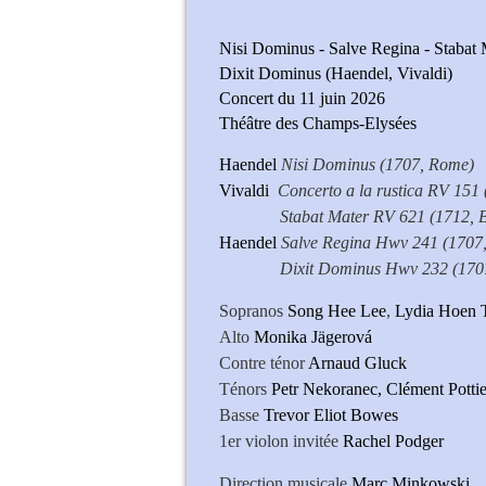
Nisi Dominus - Salve Regina - Stabat 
Dixit Dominus (Haendel, Vivaldi)
Concert du 11 juin 2026
Théâtre des Champs-Elysées
Haendel
Nisi Dominus (1707, Rome)
Vivaldi
Concerto a la rustica RV 151 
Stabat Mater RV 621 (1712, B
Haendel
Salve Regina Hwv 241 (1707
Dixit Dominus Hwv 232 (1707
Sopranos
Song Hee Lee
,
Lydia Hoen 
Alto
Monika Jägerová
Contre ténor
Arnaud Gluck
Ténors
Petr Nekoranec,
Clément Pottie
Basse
Trevor Eliot Bowes
1er violon invitée
Rachel Podger
Direction musicale
Marc Minkowski