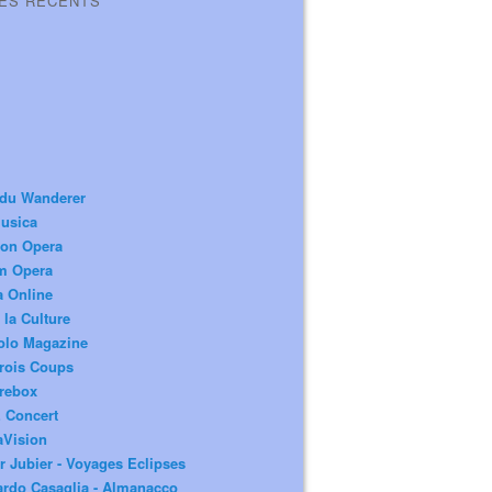
LES RÉCENTS
 du Wanderer
usica
ion Opera
m Opera
a Online
 la Culture
olo Magazine
rois Coups
rebox
 Concert
aVision
r Jubier - Voyages Eclipses
rdo Casaglia - Almanacco