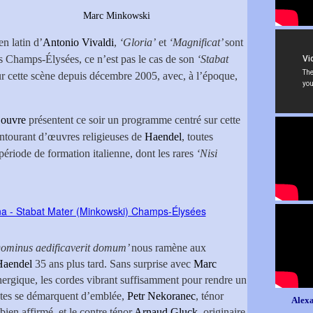
Louvre
Marc Minkowski
en latin d’
Antonio Vivaldi
,
‘Gloria’
et
‘Magnificat’
sont
es Champs-Élysées, ce n’est pas le cas de son
‘Stabat
sur cette scène depuis décembre 2005, avec, à l’époque,
Louvre
présentent ce soir un programme centré sur cette
ntourant d’œuvres religieuses de
Haendel
, toutes
riode de formation italienne, dont les rares
‘Nisi
Dominus aedificaverit domum’
nous ramène aux
Haendel
35 ans plus tard. Sans surprise avec
Marc
 énergique, les cordes vibrant suffisamment pour rendre un
istes se démarquent d’emblée,
Petr Nekoranec
, ténor
Alexa
ien affirmé, et le contre ténor
Arnaud Gluck
, originaire