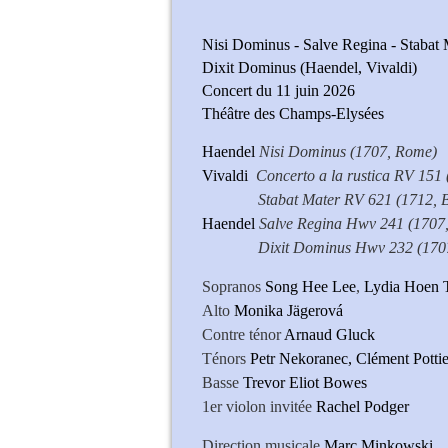
Nisi Dominus - Salve Regina - Stabat 
Dixit Dominus (Haendel, Vivaldi)
Concert du 11 juin 2026
Théâtre des Champs-Elysées
Haendel
Nisi Dominus (1707, Rome)
Vivaldi
Concerto a la rustica RV 151 
Stabat Mater RV 621 (1712, B
Haendel
Salve Regina Hwv 241 (1707
Dixit Dominus Hwv 232 (1707
Sopranos
Song Hee Lee
,
Lydia Hoen 
Alto
Monika Jägerová
Contre ténor
Arnaud Gluck
Ténors
Petr Nekoranec,
Clément Pottie
Basse
Trevor Eliot Bowes
1er violon invitée
Rachel Podger
Direction musicale
Marc Minkowski