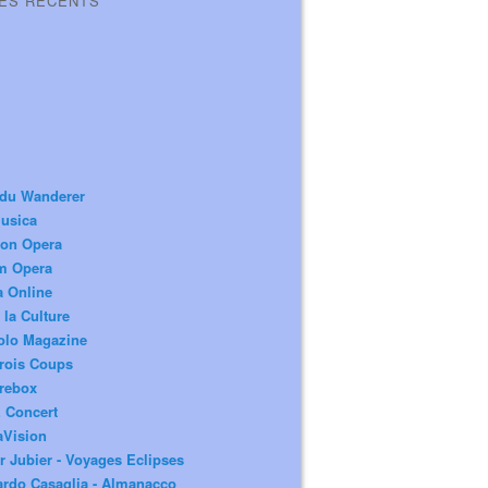
LES RÉCENTS
 du Wanderer
usica
ion Opera
m Opera
a Online
 la Culture
olo Magazine
rois Coups
rebox
 Concert
aVision
r Jubier - Voyages Eclipses
rdo Casaglia - Almanacco