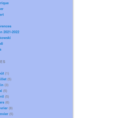
rique
er
ert
érences
n 2021-2022
ikowski
di
s
VES
oût
(1)
illet
(5)
in
(3)
ai
(5)
ril
(5)
ars
(6)
vrier
(8)
nvier
(5)