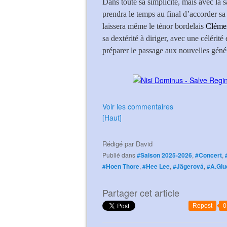
Dans toute sa simplicité, mais avec la s
prendra le temps au final d’accorder sa 
laissera même le ténor bordelais
Clémen
sa dextérité à diriger, avec une célérité
préparer le passage aux nouvelles génér
Voir les commentaires
[Haut]
Rédigé par
David
Publié dans
#Saison 2025-2026
,
#Concert
,
#Hoen Thore
,
#Hee Lee
,
#Jägerová
,
#A.Glu
Partager cet article
Repost
0