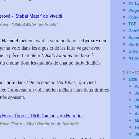
TV Ly
Wagn
Conc
TCE
ová - ‘Stabat Mater’ de Vivaldi
Conf
Saiso
e
Haendel
met en avant la soprano danoise
Lydia Hoen
Warl
ger sa voix dans les aigus et de les faire vaguer avec
G.Ver
que la pièce d’ampleur
‘Dixit Dominus’
ne fasse à
Astre
du chœur, dont les qualités de chaque individualités
ARCHI
2026
n Thore
dans
‘De torrente in Via Bibet’
, qui vient
A
crée à nouveau un voile aérien mêlant leurs deux timbres
Ju
très apaisant.
Ju
M
Av
M
Hoen Thore - ‘Dixit Dominus’ de Haendel
Fé
Ja