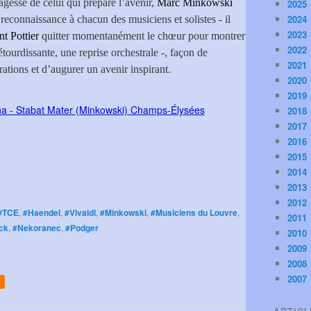
agesse de celui qui prépare l’avenir,
Marc Minkowski
2025
2024
reconnaissance à chacun des musiciens et solistes - il
2023
t Pottier
quitter momentanément le chœur pour montrer
2022
 étourdissante, une reprise orchestrale -, façon de
2021
ations et d’augurer un avenir inspirant.
2020
2019
2018
2017
2016
2015
2014
2013
2012
#TCE
,
#Haendel
,
#Vivaldi
,
#Minkowski
,
#Musiciens du Louvre
,
2011
ck
,
#Nekoranec
,
#Podger
2010
2009
2008
2007