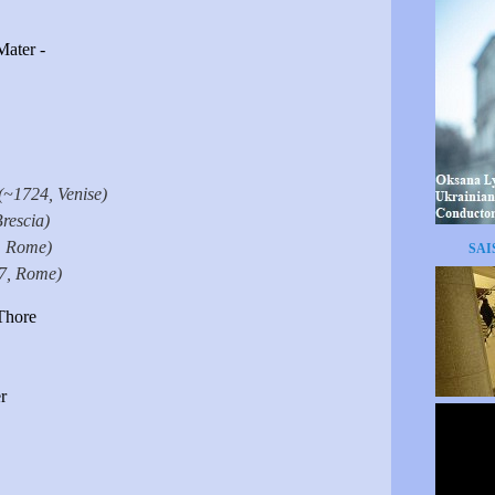
Mater -
(~1724, Venise)
rescia)
, Rome)
SAI
, Rome)
Thore
r