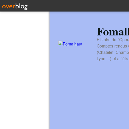
Fomal
Histoire de l'Opér
Comptes rendus de
(Châtelet, Champ
Lyon ...) et à l'é