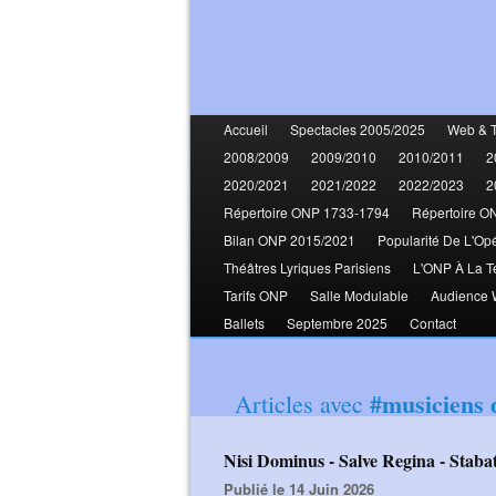
Accueil
Spectacles 2005/2025
Web & 
2008/2009
2009/2010
2010/2011
2
2020/2021
2021/2022
2022/2023
2
Répertoire ONP 1733-1794
Répertoire O
Bilan ONP 2015/2021
Popularité De L'Op
Théâtres Lyriques Parisiens
L'ONP À La T
Tarifs ONP
Salle Modulable
Audience
Ballets
Septembre 2025
Contact
#musiciens 
Articles avec
Nisi Dominus - Salve Regina - Sta
Publié le 14 Juin 2026