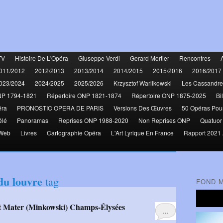
TV
Histoire De L'Opéra
Giuseppe Verdi
Gerard Mortier
Rencontres
011/2012
2012/2013
2013/2014
2014/2015
2015/2016
2016/2017
023/2024
2024/2025
2025/2026
Krzysztof Warlikowski
Les Cassandre
NP 1794-1821
Répertoire ONP 1821-1874
Répertoire ONP 1875-2025
Bi
éra
PRONOSTIC OPERA DE PARIS
Versions Des Œuvres
50 Opéras Pou
élé
Panoramas
Reprises ONP 1988-2020
Non Reprises ONP
Quatuor
 Web
Livres
Cartographie Opéra
L'Art Lyrique En France
Rapport 2021 
du louvre
tag
FOND 
bat Mater (Minkowski) Champs-Élysées
…