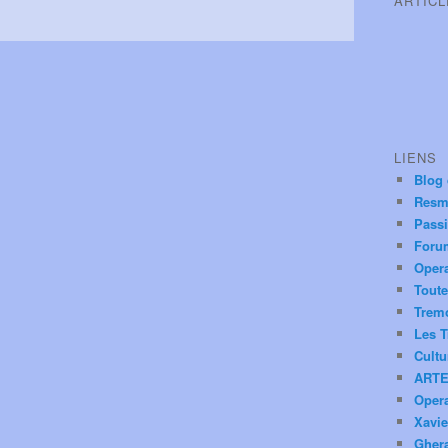
ARTIC
LIENS
Blog
Resm
Pass
Foru
Oper
Toute
Trem
Les T
Cultu
ARTE
Oper
Xavie
Ghera