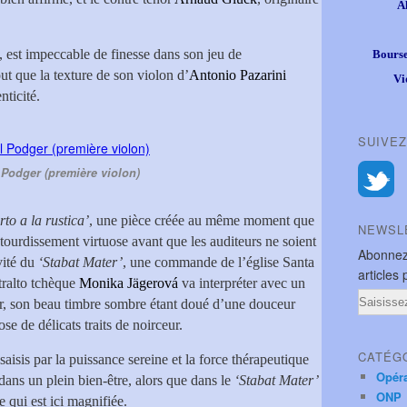
A
e, est impeccable de finesse dans son jeu de
Bourse
ut que la texture de son violon d’
Antonio Pazarini
Vi
ticité.
SUIVEZ
Podger (première violon)
to a la rustica’
, une pièce créée au même moment que
NEWSL
’étourdissement virtuose avant que les auditeurs ne soient
Abonnez
vité du
‘Stabat Mater’
, une commande de l’église Santa
articles 
tralto tchèque
Monika Jägerová
va interpréter avec un
Email
ur, son beau timbre sombre étant doué d’une douceur
se de délicats traits de noirceur.
CATÉG
aisis par la puissance sereine et la force thérapeutique
Opér
ans un plein bien-être, alors que dans le
‘Stabat Mater’
ONP
e qui est ici magnifiée.