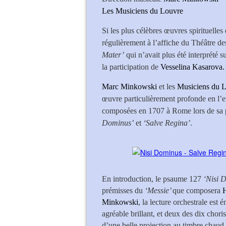
Les Musiciens du 
Si les plus célèbres œuvres spirituelles 
régulièrement à l’affiche du Théâtre d
Mater’
qui n’avait plus été interprété 
la participation de
Vesselina Kasarova.
Marc Minkowski
et les
Musiciens du 
œuvre particulièrement profonde en l’e
composées en 1707 à Rome lors de sa pé
Dominus’
et
‘Salve Regina’
.
En introduction, le psaume 127
‘Nisi 
prémisses du
‘Messie’
que composera
Minkowski
, la lecture orchestrale est
agréable brillant, et deux des dix chor
d’une belle projection au timbre chaud b