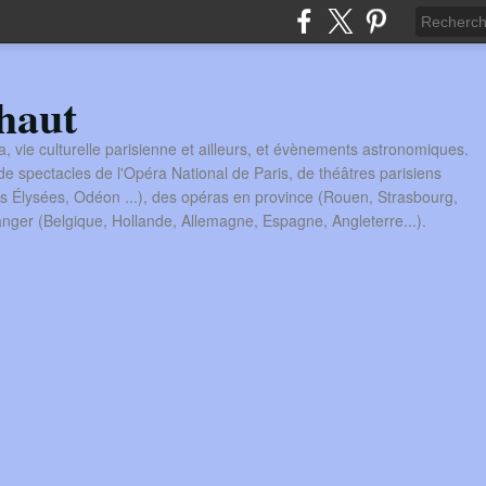
haut
a, vie culturelle parisienne et ailleurs, et évènements astronomiques.
 spectacles de l'Opéra National de Paris, de théâtres parisiens
s Élysées, Odéon ...), des opéras en province (Rouen, Strasbourg,
tranger (Belgique, Hollande, Allemagne, Espagne, Angleterre...).