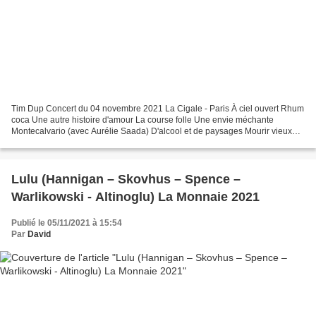
Tim Dup Concert du 04 novembre 2021 La Cigale - Paris À ciel ouvert Rhum
coca Une autre histoire d'amour La course folle Une envie méchante
Montecalvario (avec Aurélie Saada) D'alcool et de paysages Mourir vieux
(avec toi) Juste pour te plaire Les cinquantièmes...
Lulu (Hannigan – Skovhus – Spence –
Warlikowski - Altinoglu) La Monnaie 2021
Publié le 05/11/2021 à 15:54
Par
David