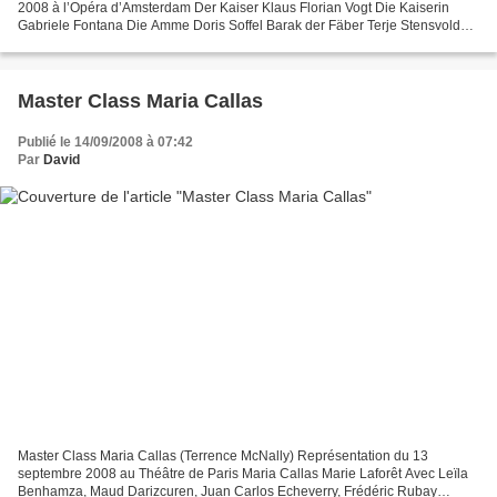
2008 à l’Opéra d’Amsterdam Der Kaiser Klaus Florian Vogt Die Kaiserin
Gabriele Fontana Die Amme Doris Soffel Barak der Fäber Terje Stensvold
Sein Weib Evelyn Herlitzius Mise en scène...
Master Class Maria Callas
Publié le 14/09/2008 à 07:42
Par
David
Master Class Maria Callas (Terrence McNally) Représentation du 13
septembre 2008 au Théâtre de Paris Maria Callas Marie Laforêt Avec Leïla
Benhamza, Maud Darizcuren, Juan Carlos Echeverry, Frédéric Rubay