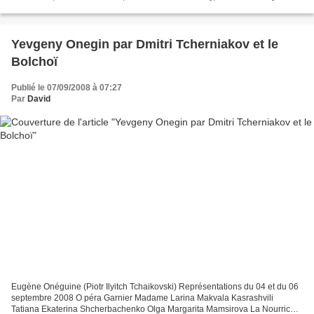
(pianiste) Mise en scène Didier Long Il serait...
Yevgeny Onegin par Dmitri Tcherniakov et le
Bolchoï
Publié le 07/09/2008 à 07:27
Par
David
Eugène Onéguine (Piotr Ilyitch Tchaikovski) Représentations du 04 et du 06
septembre 2008 O péra Garnier Madame Larina Makvala Kasrashvili
Tatiana Ekaterina Shcherbachenko Olga Margarita Mamsirova La Nourrice