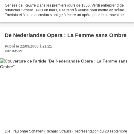
Genèse de l’œuvre Dans les premiers jours de 1856, Verdi entreprend de
retoucher Stiffelio . Puis en mars, il se rend à Venise pour mettre en scène
Traviata et à cette occasion s’oblige à écrire un opéra pour le carnaval de
carême 1856-1857. Il choisit...
De Nederlandse Opera : La Femme sans Ombre
Publié le 22/09/2008 à 21:21
Par
David
Die Frau ohne Schatten (Richard Strauss) Représentation du 20 septembre