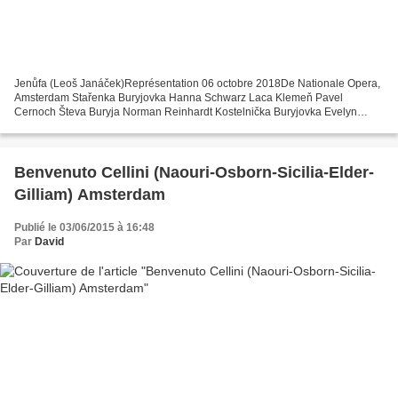
Jenůfa (Leoš Janáček)Représentation 06 octobre 2018De Nationale Opera,
Amsterdam Stařenka Buryjovka Hanna Schwarz Laca Klemeň Pavel
Cernoch Števa Buryja Norman Reinhardt Kostelnička Buryjovka Evelyn
Herlitzius Jenůfa Annette Dasch Stárek Henry Waddington...
Benvenuto Cellini (Naouri-Osborn-Sicilia-Elder-
Gilliam) Amsterdam
Publié le 03/06/2015 à 16:48
Par
David