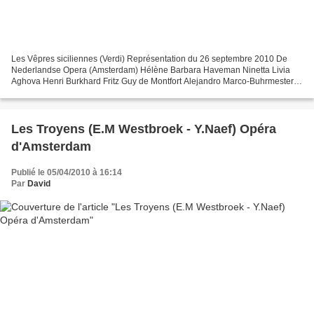
Les Vêpres siciliennes (Verdi) Représentation du 26 septembre 2010 De
Nederlandse Opera (Amsterdam) Hélène Barbara Haveman Ninetta Livia
Aghova Henri Burkhard Fritz Guy de Montfort Alejandro Marco-Buhrmester
Jean Procida Balint Szabo Tybalt Huber Francis...
Les Troyens (E.M Westbroek - Y.Naef) Opéra
d'Amsterdam
Publié le 05/04/2010 à 16:14
Par
David