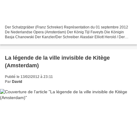
Der Schatzgräber (Franz Schreker) Représentation du 01 septembre 2012
De Nederlandse Opera (Amsterdam) Der König Tijl Faveyts Die Königin
Basja Chanowski Der Kanzler/Der Schreiber Alasdair Elliott Herold / Der
Graf André Morsch Der Magister/Der Schultheiss...
La légende de la ville invisible de Kitège
(Amsterdam)
Publié le 13/02/2012 à 23:11
Par
David