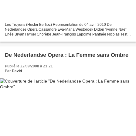
Les Troyens (Hector Berlioz) Représentation du 04 avril 2010 De
Nederlandse Opera Cassandre Eva-Maria Westbroek Didon Yvonne Naef
Enée Bryan Hymel Chorèbe Jean-François Lapointe Panthée Nicolas Testé
Narbal Alastair Miles Iopas Greg Warren Ascagne Valérie...
De Nederlandse Opera : La Femme sans Ombre
Publié le 22/09/2008 à 21:21
Par
David