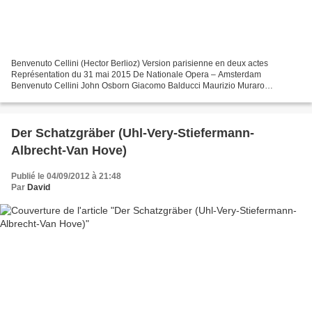
Benvenuto Cellini (Hector Berlioz) Version parisienne en deux actes
Représentation du 31 mai 2015 De Nationale Opera – Amsterdam
Benvenuto Cellini John Osborn Giacomo Balducci Maurizio Muraro
Fieramosca Laurent Naouri Le pape Clement VII Orlin Anastassov...
Der Schatzgräber (Uhl-Very-Stiefermann-
Albrecht-Van Hove)
Publié le 04/09/2012 à 21:48
Par
David