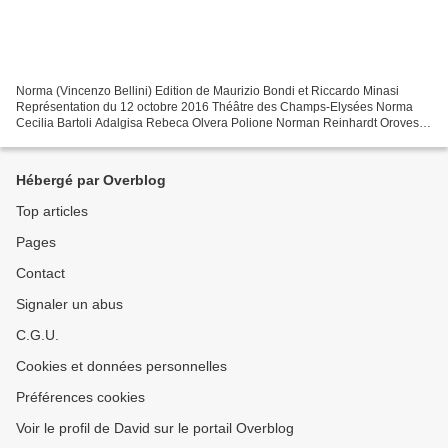
Norma (Vincenzo Bellini) Edition de Maurizio Bondi et Riccardo Minasi
Représentation du 12 octobre 2016 Théâtre des Champs-Elysées Norma
Cecilia Bartoli Adalgisa Rebeca Olvera Polione Norman Reinhardt Oroveso
Péter Kálmán Clotilde Rosa Bove Flavio Reinaldo...
Hébergé par Overblog
Top articles
Pages
Contact
Signaler un abus
C.G.U.
Cookies et données personnelles
Préférences cookies
Voir le profil de David sur le portail Overblog