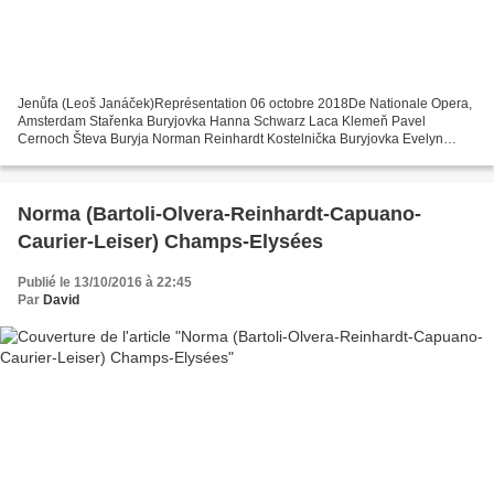
Jenůfa (Leoš Janáček)Représentation 06 octobre 2018De Nationale Opera,
Amsterdam Stařenka Buryjovka Hanna Schwarz Laca Klemeň Pavel
Cernoch Števa Buryja Norman Reinhardt Kostelnička Buryjovka Evelyn
Herlitzius Jenůfa Annette Dasch Stárek Henry Waddington...
Norma (Bartoli-Olvera-Reinhardt-Capuano-
Caurier-Leiser) Champs-Elysées
Publié le 13/10/2016 à 22:45
Par
David