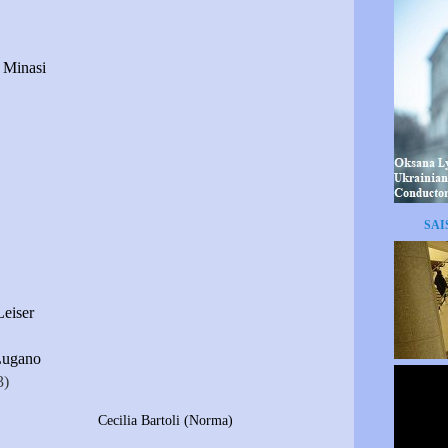
 Minasi
SAI
Leiser
 Lugano
3)
toli (Norma)