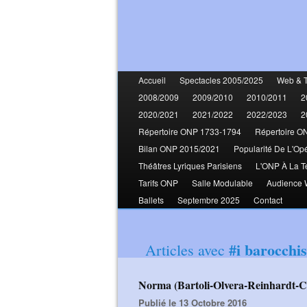
Accueil
Spectacles 2005/2025
Web & 
2008/2009
2009/2010
2010/2011
2
2020/2021
2021/2022
2022/2023
2
Répertoire ONP 1733-1794
Répertoire O
Bilan ONP 2015/2021
Popularité De L'Op
Théâtres Lyriques Parisiens
L'ONP À La T
Tarifs ONP
Salle Modulable
Audience
Ballets
Septembre 2025
Contact
#i barocchis
Articles avec
Norma (Bartoli-Olvera-Reinhardt-
Publié le 13 Octobre 2016