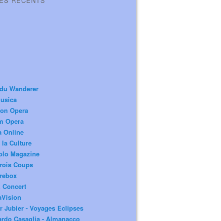
LES RÉCENTS
 du Wanderer
usica
ion Opera
m Opera
a Online
 la Culture
olo Magazine
rois Coups
rebox
 Concert
aVision
r Jubier - Voyages Eclipses
rdo Casaglia - Almanacco