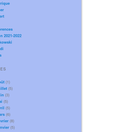
rique
er
ert
érences
n 2021-2022
ikowski
di
s
VES
oût
(1)
illet
(5)
in
(3)
ai
(5)
ril
(5)
ars
(6)
vrier
(8)
nvier
(5)