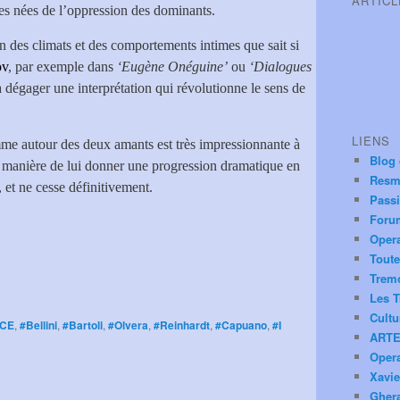
ARTIC
ces nées de l’oppression des dominants.
n des climats et des comportements intimes que sait si
ov
, par exemple dans
‘Eugène Onéguine’
ou
‘Dialogues
 à dégager une interprétation qui révolutionne le sens de
LIENS
amme autour des deux amants est très impressionnante à
Blog
la manière de lui donner une progression dramatique en
Resm
et ne cesse définitivement.
Pass
Foru
Oper
Toute
Trem
Les T
Cultu
TCE
,
#Bellini
,
#Bartoli
,
#Olvera
,
#Reinhardt
,
#Capuano
,
#I
ARTE
Oper
Xavie
Ghera