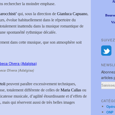
A
 sans rechercher la moindre emphase.
Barocchisti’
qui, sous la direction de
Gianluca Capuano
,
Bourse
urs, évolue habituellement dans le répertoire du
Vi
totalement inattendu dans la musique romantique de
ne spontanéité rythmique décalée.
SUIVEZ
èrement dans cette musique, que son atmosphère soit
NEWSL
eca Olvera (Adalgisa)
Abonnez
articles 
toli
peuvent paraître excessivement techniques,
Email
esse, totalement différente de celles de
Maria Callas
ou
icatesse musicale, d’agilité étourdissante et d’effets de
CATÉG
, mais qui réservent aussi de très belles images
Opér
ONP