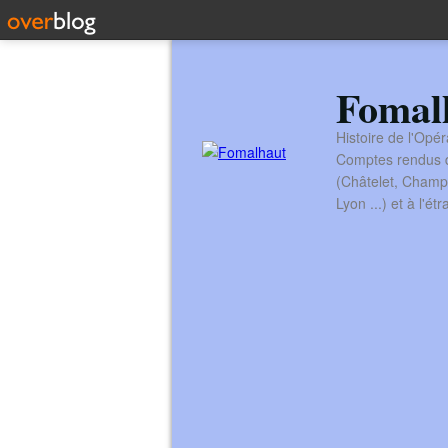
Fomal
Histoire de l'Opér
Comptes rendus de
(Châtelet, Champ
Lyon ...) et à l'é