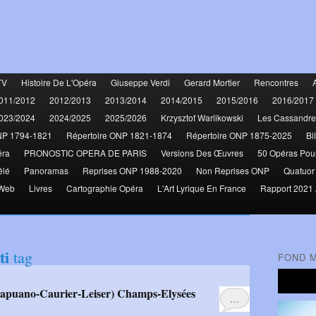
TV
Histoire De L'Opéra
Giuseppe Verdi
Gerard Mortier
Rencontres
011/2012
2012/2013
2013/2014
2014/2015
2015/2016
2016/2017
023/2024
2024/2025
2025/2026
Krzysztof Warlikowski
Les Cassandre
NP 1794-1821
Répertoire ONP 1821-1874
Répertoire ONP 1875-2025
Bi
éra
PRONOSTIC OPERA DE PARIS
Versions Des Œuvres
50 Opéras Pou
élé
Panoramas
Reprises ONP 1988-2020
Non Reprises ONP
Quatuor
 Web
Livres
Cartographie Opéra
L'Art Lyrique En France
Rapport 2021 
ti
tag
FOND 
Capuano-Caurier-Leiser) Champs-Elysées
…