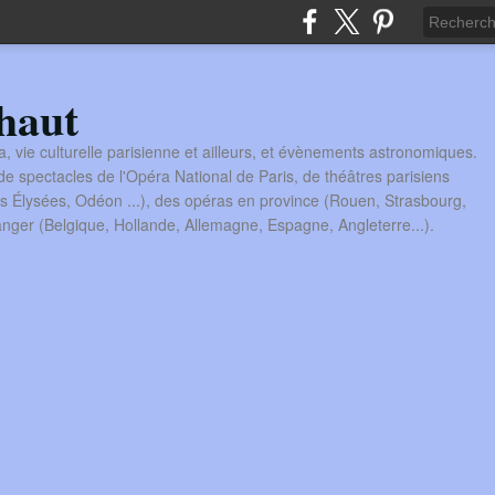
haut
a, vie culturelle parisienne et ailleurs, et évènements astronomiques.
 spectacles de l'Opéra National de Paris, de théâtres parisiens
s Élysées, Odéon ...), des opéras en province (Rouen, Strasbourg,
tranger (Belgique, Hollande, Allemagne, Espagne, Angleterre...).