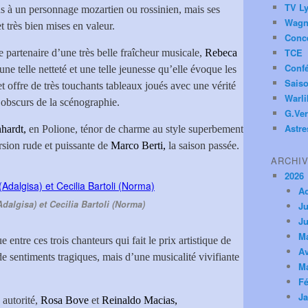
TV Ly
us à un personnage mozartien ou rossinien, mais ses
Wagn
t très bien mises en valeur.
Conc
TCE
 partenaire d’une très belle fraîcheur musicale,
Rebeca
Conf
e telle netteté et une telle jeunesse qu’elle évoque les
Saiso
et offre de très touchants tableaux joués avec une vérité
Warl
s obscurs de la scénographie.
G.Ver
Astre
hardt,
en Polione, ténor de charme au style superbement
ersion rude et puissante de
Marco Berti,
la saison passée.
ARCHI
2026
A
dalgisa) et Cecilia Bartoli (Norma)
Ju
Ju
M
 entre ces trois chanteurs qui fait le prix artistique de
Av
e sentiments tragiques, mais d’une musicalité vivifiante
M
Fé
Ja
 autorité,
Rosa Bove
et
Reinaldo Macias,