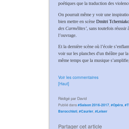
poétiques que la traduction des violen
On pourrait même y voir une inspiratio
bien mettre en scène
Dmitri Tcherniak
des Carmélites’
, sans toutefois réussir
l’ouvrage.
Et la dernière scène où l’école s’enfl
voir sur les planches d'un théâtre par 
même temps que la musique s’amplifie, 
Voir les commentaires
[Haut]
Rédigé par
David
Publié dans
#Saison 2016-2017
,
#Opéra
,
#
Barocchisti
,
#Caurier
,
#Leiser
Partager cet article