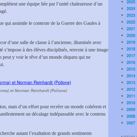
2025
omplètent une équipe liée par l’unité chaleureuse d’un
2024
agé.
2023
2022
que qui assimile le contexte de la Guerre des Gaules à
2021
2020
2019
cor d’une salle de classe à l’ancienne, illuminée avec
2018
ité s’impose à des élèves disciplinés, renvoie à une image
2017
n peut y voir le rêve d’un monde disparu qui ne
2016
ui.
2015
2014
2013
2012
Norma) et Norman Reinhardt (Polione)
2011
2010
tion, mais d’un effort pour recréer un monde cohérent et
2009
 manifestement un décalage indépassable avec le contenu
2008
2007
recherche autant l’exaltation de grands sentiments