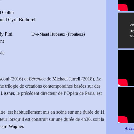
 Collin
pold
Cyril Bothorel
y Pini
Eve-Maud Hubeaux (Prouhèze)
nt
vie
sconi
(2016) et
Bérénice
de
Michael Jarrell
(2018),
Le
une trilogie de créations contemporaines basées sur des
 Lissner
, le précédent directeur de l’Opéra de Paris, est
tre, est habituellement mis en scène sur une durée de 11
eur lorsqu’il est construit sur une durée de 4h30, soit la
hard Wagner.
Alexa