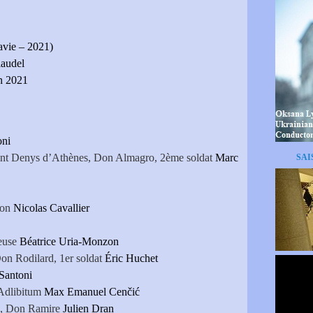
avie – 2021)
laudel
in 2021
oni
aint Denys d’Athènes, Don Almagro, 2ème soldat
Marc
SAI
éon
Nicolas Cavallier
ieuse
Béatrice Uria‑Monzon
Don Rodilard, 1er soldat
Éric Huchet
Santoni
 Adlibitum
Max Emanuel Cenčić
e, Don Ramire
Julien Dran