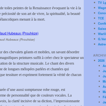
TV Ly
Wagn
de toiles peintes de la Renaissance évoquant la vie à la
Conc
préciosité de son art de vivre, la spiritualité, la beauté
TCE
 mélancoliques menant à la mort.
Conf
Saiso
Warl
G.Ver
aud Hubeaux (Prouhèze)
Astre
sur des chevalets géants et mobiles, un savant désordre
ARCHI
 magnifiques peintures suffit à créer chez le spectateur un
2026
ation de la structure musicale. Le chant des divers
A
me de longues mélopées parlées et chantées qui
Ju
que tessiture et expriment fortement la vérité de chacun
Ju
M
Av
parée d’une aussi somptueuse robe rouge, est
M
erme de personnalité que de couleurs vocales. La
Fé
voix, la clarté incisive de sa diction, l’impressionnante
Ja