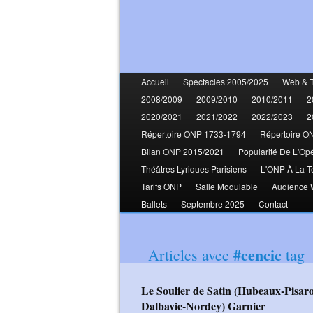
Accueil
Spectacles 2005/2025
Web & 
2008/2009
2009/2010
2010/2011
2
2020/2021
2021/2022
2022/2023
2
Répertoire ONP 1733-1794
Répertoire O
Bilan ONP 2015/2021
Popularité De L'Op
Théâtres Lyriques Parisiens
L'ONP À La T
Tarifs ONP
Salle Modulable
Audience
Ballets
Septembre 2025
Contact
#cencic
Articles avec
tag
Le Soulier de Satin (Hubeaux-Pisaroni-Beuron-Santoni-Cenčić-Uria-Monzon-
Dalbavie-Nordey) Garnier