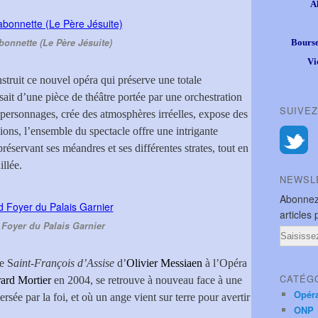
A
bonnette (Le Père Jésuite)
Bourse
Vi
nstruit ce nouvel opéra qui préserve une totale
ssait d’une pièce de théâtre portée par une orchestration
SUIVEZ
 personnages, crée des atmosphères irréelles, expose des
ions, l’ensemble du spectacle offre une intrigante
servant ses méandres et ses différentes strates, tout en
llée.
NEWSL
Abonnez
articles 
Foyer du Palais Garnier
Email
ne S
aint-François d’Assise
d’
Olivier Messiaen
à l’Opéra
CATÉG
ard Mortier
en 2004, se retrouve à nouveau face à une
Opér
ée par la foi, et où un ange vient sur terre pour avertir
ONP