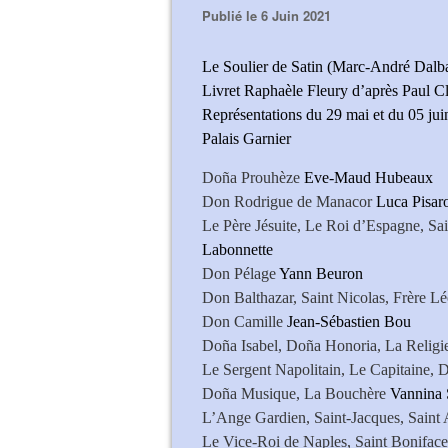
Publié le 6 Juin 2021
Le Soulier de Satin (Marc-André Dalb
Livret Raphaèle Fleury d’après Paul C
Représentations du 29 mai et du 05 ju
Palais Garnier
Doña Prouhèze
Eve-Maud Hubeaux
Don Rodrigue de Manacor
Luca Pisar
Le Père Jésuite, Le Roi d’Espagne, S
Labonnette
Don Pélage
Yann Beuron
Don Balthazar, Saint Nicolas, Frère L
Don Camille
Jean-Sébastien Bou
Doña Isabel, Doña Honoria, La Relig
Le Sergent Napolitain, Le Capitaine, 
Doña Musique, La Bouchère
Vannina 
L’Ange Gardien, Saint-Jacques, Saint
Le Vice-Roi de Naples, Saint Bonifac