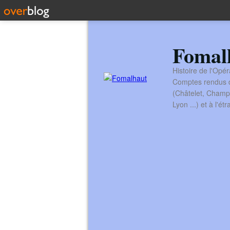
Fomal
Histoire de l'Opér
Comptes rendus de
(Châtelet, Champ
Lyon ...) et à l'é