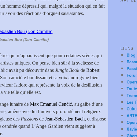
ARTIC
 homme dépressif qui, malgré la situation qui en fait
ur avoir des réactions d’orgueil saisissantes.
bastien Bou (Don Camille)
LIENS
Blog
 êtres qui n’apparaissent que pour certaines scènes qui
Resm
artistes uniques. On pense bien sûr à la sveltesse de
Pass
ublic avait pu découvrir dans
Jungle Book
de
Robert
Foru
 Son caractère bondissant et sa voix androgyne bien
Oper
rviteur Isidore qui représente la voix de la désillusion
Toute
 vie telle qu’elle est.
Trem
Les T
 ange lunaire de
Max Emanuel Cenčić
, au galbe d’une
Cultu
brie, amène avec lui l’univers profondément religieux
ARTE
ligieuse des
Passions
de
Jean-Sébastien Bach
, et dispose
Oper
e cendrée quand L’Ange Gardien vient suggérer à
Xavie
e.
Ghera