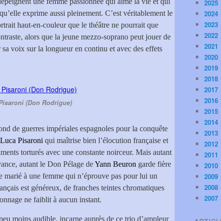
dépeignent une femme passionnée qui aime la vie et qui
2025
 qu’elle exprime aussi pleinement. C’est véritablement le
2024
2023
rtrait haut-en-couleur que le théâtre ne pourrait que
2022
ontraste, alors que la jeune mezzo-soprano peut jouer de
2021
sa voix sur la longueur en continu et avec des effets
2020
2019
2018
2017
2016
Pisaroni (Don Rodrigue)
2015
2014
fond de guerres impériales espagnoles pour la conquête
2013
Luca Pisaroni
qui maîtrise bien l’élocution française et
2012
ments torturés avec une constante noirceur. Mais autant
2011
avance, autant le Don Pélage de
Yann Beuron
garde fière
2010
mme marié à une femme qui n’éprouve pas pour lui un
2009
2008
ançais est généreux, de franches teintes chromatiques
2007
onnage ne faiblit à aucun instant.
n peu moins audible, incarne auprès de ce trio d’ampleur