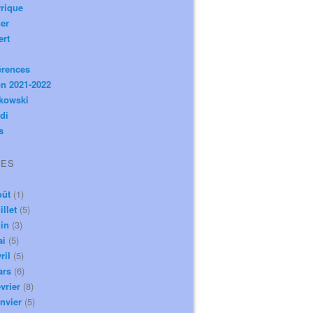
rique
er
ert
érences
n 2021-2022
ikowski
di
s
VES
oût
(1)
illet
(5)
in
(3)
ai
(5)
ril
(5)
ars
(6)
vrier
(8)
nvier
(5)