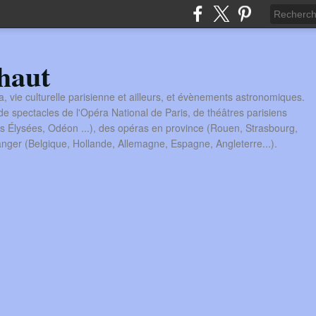
haut
a, vie culturelle parisienne et ailleurs, et évènements astronomiques.
 spectacles de l'Opéra National de Paris, de théâtres parisiens
s Élysées, Odéon ...), des opéras en province (Rouen, Strasbourg,
tranger (Belgique, Hollande, Allemagne, Espagne, Angleterre...).