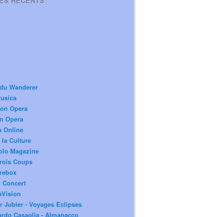
LES RÉCENTS
 du Wanderer
usica
ion Opera
m Opera
a Online
 la Culture
olo Magazine
rois Coups
rebox
 Concert
aVision
r Jubier - Voyages Eclipses
rdo Casaglia - Almanacco