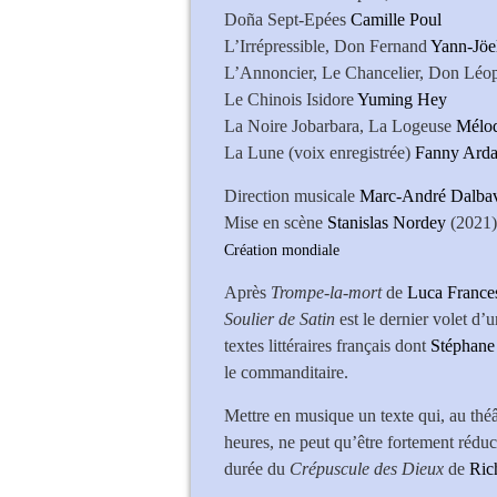
Doña Sept-Epées
Camille Poul
L’Irrépressible, Don Fernand
Yann-Jöel
L’Annoncier, Le Chancelier, Don Léo
Le Chinois Isidore
Yuming Hey
La Noire Jobarbara, La Logeuse
Mélod
La Lune (voix enregistrée)
Fanny Arda
Direction musicale
Marc-André Dalba
Mise en scène
Stanislas Nordey
(2021)
Création mondiale
Après
Trompe-la-mort
de
Luca France
Soulier de Satin
est le dernier volet d’
textes littéraires français dont
Stéphane
le commanditaire.
Mettre en musique un texte qui, au théâ
heures, ne peut qu’être fortement réduct
durée du
Crépuscule des Dieux
de
Ric