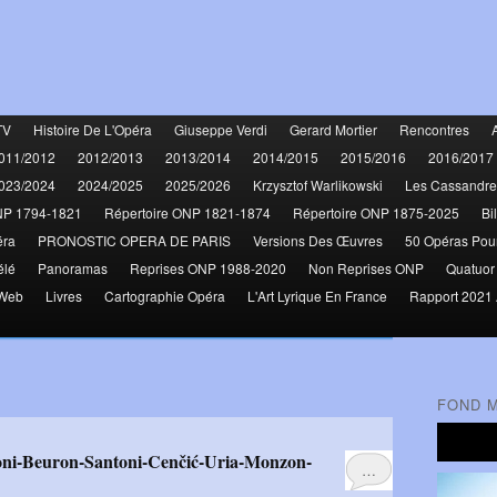
TV
Histoire De L'Opéra
Giuseppe Verdi
Gerard Mortier
Rencontres
011/2012
2012/2013
2013/2014
2014/2015
2015/2016
2016/2017
023/2024
2024/2025
2025/2026
Krzysztof Warlikowski
Les Cassandre
NP 1794-1821
Répertoire ONP 1821-1874
Répertoire ONP 1875-2025
Bi
éra
PRONOSTIC OPERA DE PARIS
Versions Des Œuvres
50 Opéras Pou
élé
Panoramas
Reprises ONP 1988-2020
Non Reprises ONP
Quatuor
 Web
Livres
Cartographie Opéra
L'Art Lyrique En France
Rapport 2021 
FOND 
…