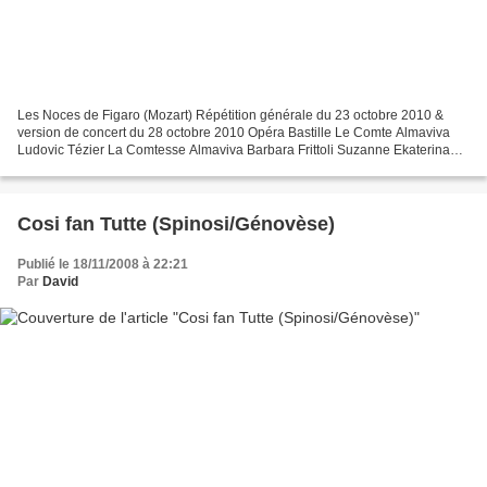
Les Noces de Figaro (Mozart) Répétition générale du 23 octobre 2010 &
version de concert du 28 octobre 2010 Opéra Bastille Le Comte Almaviva
Ludovic Tézier La Comtesse Almaviva Barbara Frittoli Suzanne Ekaterina
Siurina Figaro Luca Pisaroni Chérubin Karine...
Cosi fan Tutte (Spinosi/Génovèse)
Publié le 18/11/2008 à 22:21
Par
David