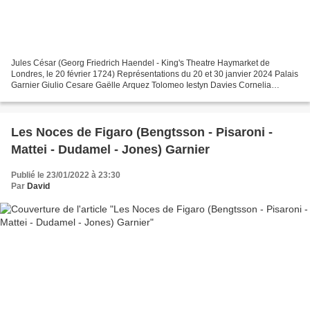
Jules César (Georg Friedrich Haendel - King's Theatre Haymarket de
Londres, le 20 février 1724) Représentations du 20 et 30 janvier 2024 Palais
Garnier Giulio Cesare Gaëlle Arquez Tolomeo Iestyn Davies Cornelia
Wiebke Lehmkuhl Sesto Emily d'Angelo Cleopatra...
Les Noces de Figaro (Bengtsson - Pisaroni -
Mattei - Dudamel - Jones) Garnier
Publié le 23/01/2022 à 23:30
Par
David