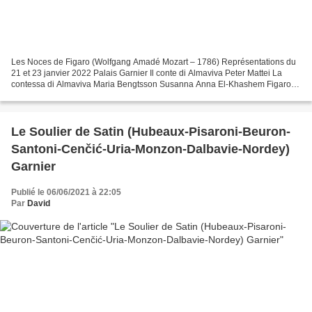
Les Noces de Figaro (Wolfgang Amadé Mozart – 1786) Représentations du
21 et 23 janvier 2022 Palais Garnier Il conte di Almaviva Peter Mattei La
contessa di Almaviva Maria Bengtsson Susanna Anna El-Khashem Figaro
Luca Pisaroni Cherubino Lea Desandre* Marcellina...
Le Soulier de Satin (Hubeaux-Pisaroni-Beuron-
Santoni-Cenčić-Uria-Monzon-Dalbavie-Nordey)
Garnier
Publié le 06/06/2021 à 22:05
Par
David