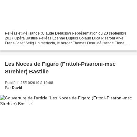
Pelléas et Mélisande (Claude Debussy) Représentation du 23 septembre
2017 Opéra Bastille Pelléas Étienne Dupuis Golaud Luca Pisaroni Arkel
Franz‑Josef Selig Un médecin, le berger Thomas Dear Mélisande Elena
Tsallagova Geneviève Anna Larsson Le petit Yniold...
Les Noces de Figaro (Frittoli-Pisaroni-msc
Strehler) Bastille
Publié le 25/10/2010 à 19:08
Par
David