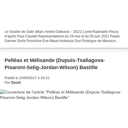
Le Soulier de Satin (Marc-André Dalbavie – 2021) Livret Raphaèle Fleury
d’après Paul Claudel Représentations du 29 mai et du 05 juin 2021 Palais
Garnier Doña Prouhèze Eve-Maud Hubeaux Don Rodrigue de Manacor
Luca Pisaroni Le Père Jésuite, Le Roi d’Espagne,...
Pelléas et Mélisande (Dupuis-Tsallagova-
Pisaroni-Selig-Jordan-Wilson) Bastille
Publié le 25/09/2017 à 20:31
Par
David