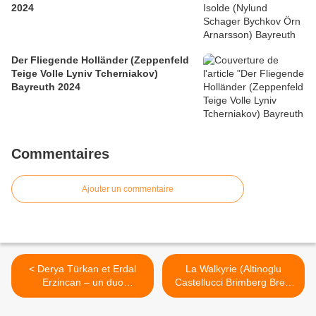
2024
Der Fliegende Holländer (Zeppenfeld
Teige Volle Lyniv Tcherniakov)
Bayreuth 2024
Commentaires
Ajouter un commentaire
< Derya Türkan et Erdal
La Walkyrie (Altinoglu
Erzincan – un duo
Castellucci Brimberg Bretz
enchanteur – Théâtre de la
Lemieux Stefanoff Wedd)
Ville
La Monnaie >