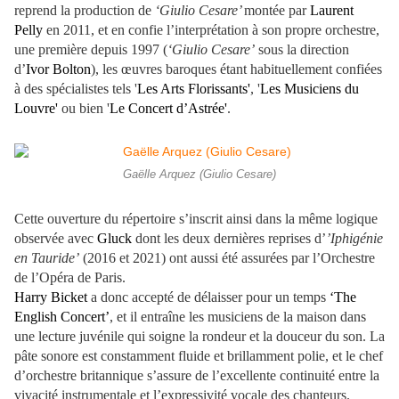
reprend la production de
‘Giulio Cesare’
montée par
Laurent
Pelly
en 2011, et en confie l’interprétation à son propre orchestre,
une première depuis 1997 (
‘Giulio Cesare’
sous la direction
d’
Ivor Bolton
), les œuvres baroques étant habituellement confiées
à des spécialistes tels '
Les Arts Florissants'
, '
Les
Musiciens du
Louvre'
ou bien '
Le Concert d’Astrée'
.
Gaëlle Arquez (Giulio Cesare)
Cette ouverture du répertoire s’inscrit ainsi dans la même logique
observée avec
Gluck
dont les deux dernières reprises d’
’Iphigénie
en Tauride’
(2016 et 2021) ont aussi été assurées par l’Orchestre
de l’Opéra de Paris.
Harry Bicket
a donc accepté de délaisser pour un temps
‘The
English Concert’
, et il entraîne les musiciens de la maison dans
une lecture juvénile qui soigne la rondeur et la douceur du son. La
pâte sonore est constamment fluide et brillamment polie, et le chef
d’orchestre britannique s’assure de l’excellente continuité entre la
vivacité instrumentale et l’expressivité vocale des chanteurs.