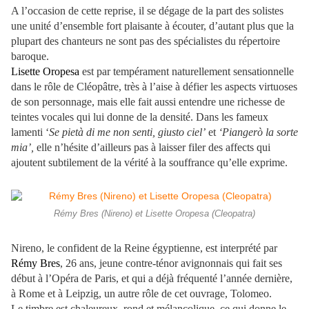
A l’occasion de cette reprise, il se dégage de la part des solistes
une unité d’ensemble fort plaisante à écouter, d’autant plus que la
plupart des chanteurs ne sont pas des spécialistes du répertoire
baroque.
Lisette Oropesa
est par tempérament naturellement sensationnelle
dans le rôle de Cléopâtre, très à l’aise à défier les aspects virtuoses
de son personnage, mais elle fait aussi entendre une richesse de
teintes vocales qui lui donne de la densité. Dans les fameux
lamenti ‘
Se pietà di me non senti, giusto ciel’
et
‘Piangerò la sorte
mia’,
elle n’hésite d’ailleurs pas à laisser filer des affects qui
ajoutent subtilement de la vérité à la souffrance qu’elle exprime.
Rémy Bres (Nireno) et Lisette Oropesa (Cleopatra)
Nireno, le confident de la Reine égyptienne, est interprété par
Rémy Bres
, 26 ans, jeune contre-ténor avignonnais qui fait ses
début à l’Opéra de Paris, et qui a déjà fréquenté l’année dernière,
à Rome et à Leipzig, un autre rôle de cet ouvrage, Tolomeo.
Le timbre est chaleureux, rond et mélancolique, ce qui donne le