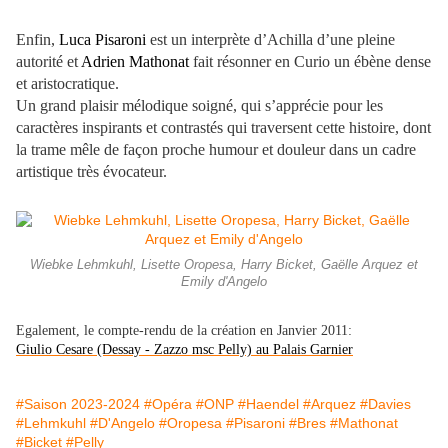
Enfin,
Luca Pisaroni
est un interprète d’Achilla d’une pleine
autorité et
Adrien Mathonat
fait résonner en Curio un ébène dense
et aristocratique.
Un grand plaisir mélodique soigné, qui s’apprécie pour les
caractères inspirants et contrastés qui traversent cette histoire, dont
la trame mêle de façon proche humour et douleur dans un cadre
artistique très évocateur.
Wiebke Lehmkuhl, Lisette Oropesa, Harry Bicket, Gaëlle Arquez et
Emily d'Angelo
Egalement, le compte-rendu de la création en Janvier 2011:
Giulio Cesare (Dessay - Zazzo msc Pelly) au Palais Garnier
#Saison 2023-2024
#Opéra
#ONP
#Haendel
#Arquez
#Davies
#Lehmkuhl
#D'Angelo
#Oropesa
#Pisaroni
#Bres
#Mathonat
#Bicket
#Pelly