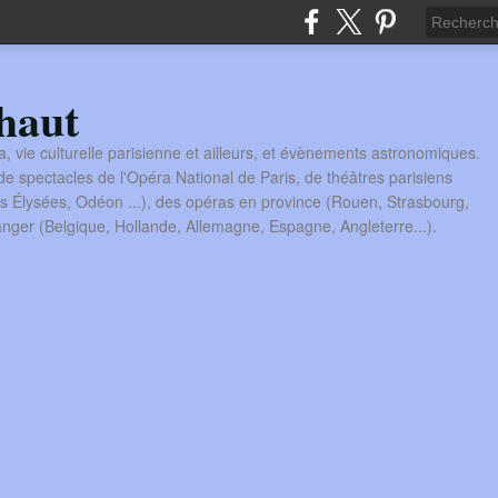
haut
a, vie culturelle parisienne et ailleurs, et évènements astronomiques.
 spectacles de l'Opéra National de Paris, de théâtres parisiens
s Élysées, Odéon ...), des opéras en province (Rouen, Strasbourg,
tranger (Belgique, Hollande, Allemagne, Espagne, Angleterre...).