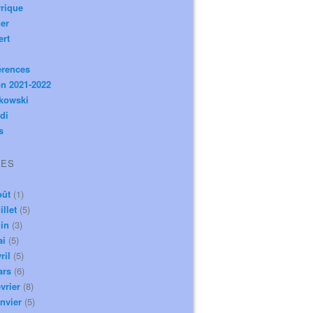
rique
er
ert
érences
n 2021-2022
ikowski
di
s
VES
oût
(1)
illet
(5)
in
(3)
ai
(5)
ril
(5)
ars
(6)
vrier
(8)
nvier
(5)