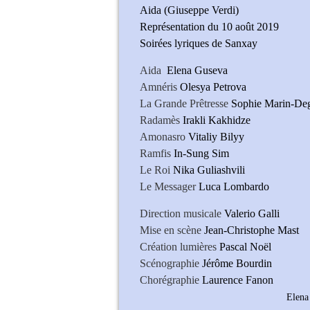
Aida (Giuseppe Verdi)
Représentation du 10 août 2019
Soirées lyriques de Sanxay
Aida
Elena Guseva
Amnéris
Olesya Petrova
La Grande Prêtresse
Sophie Marin-D
Radamès
Irakli Kakhidze
Amonasro
Vitaliy Bilyy
Ramfis
In-Sung Sim
Le Roi
Nika Guliashvili
Le Messager
Luca Lombardo
Direction musicale
Valerio Galli
Mise en scène
Jean-Christophe Mast
Création lumières
Pascal Noël
Scénographie
Jérôme Bourdin
Chorégraphie
Laurence Fanon
Elena Gusev