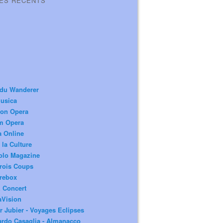
LES RÉCENTS
 du Wanderer
usica
ion Opera
m Opera
a Online
 la Culture
olo Magazine
rois Coups
rebox
 Concert
aVision
r Jubier - Voyages Eclipses
rdo Casaglia - Almanacco