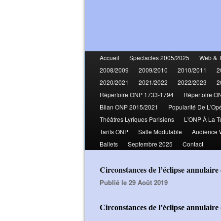
Accueil
Spectacles 2005/2025
Web & 
2008/2009
2009/2010
2010/2011
2
2020/2021
2021/2022
2022/2023
2
Répertoire ONP 1733-1794
Répertoire O
Bilan ONP 2015/2021
Popularité De L'Op
Théâtres Lyriques Parisiens
L'ONP À La T
Tarifs ONP
Salle Modulable
Audience
Ballets
Septembre 2025
Contact
Circonstances de l’éclipse annulai
Publié le 29 Août 2019
Circonstances de l’éclipse annulair