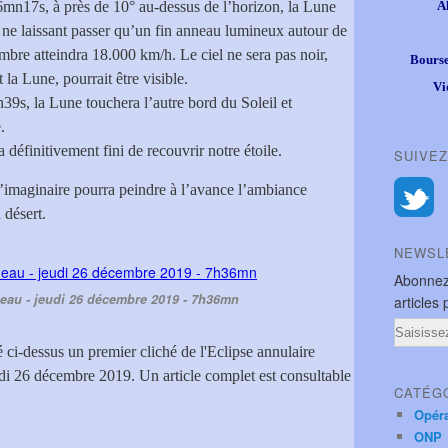
mn17s, à près de 10° au-dessus de l’horizon, la Lune
A
, ne laissant passer qu’un fin anneau lumineux autour de
ombre atteindra 18.000 km/h. Le ciel ne sera pas noir,
Bourse
t la Lune, pourrait être visible.
Vi
9s, la Lune touchera l’autre bord du Soleil et
.
éfinitivement fini de recouvrir notre étoile.
SUIVEZ
 l’imaginaire pourra peindre à l’avance l’ambiance
 désert.
NEWSL
Abonnez
neau - jeudi 26 décembre 2019 - 7h36mn
articles 
Email
é ci-dessus un premier cliché de l'Eclipse annulaire
i 26 décembre 2019. Un article complet est consultable
CATÉG
Opér
ONP