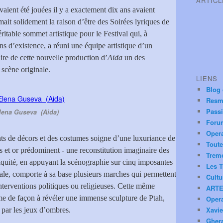
ARTIC
vaient été jouées il y a exactement dix ans avaient
ait solidement la raison d’être des Soirées lyriques de
ritable sommet artistique pour le Festival qui, à
ns d’existence, a réuni une équipe artistique d’un
aire de cette nouvelle production d’
Aida
un des
 scène originale.
LIENS
Blog
Resm
Pass
lena Guseva (Aida)
Foru
Oper
ts de décors et des costumes soigne d’une luxuriance de
Toute
ues et or prédominent - une reconstitution imaginaire des
Trem
tiquité, en appuyant la scénographie sur cinq imposantes
Les T
ale, comporte à sa base plusieurs marches qui permettent
Cultu
nterventions politiques ou religieuses. Cette même
ARTE
ême de façon à révéler une immense sculpture de Ptah,
Oper
Xavie
s par les jeux d’ombres.
Ghera