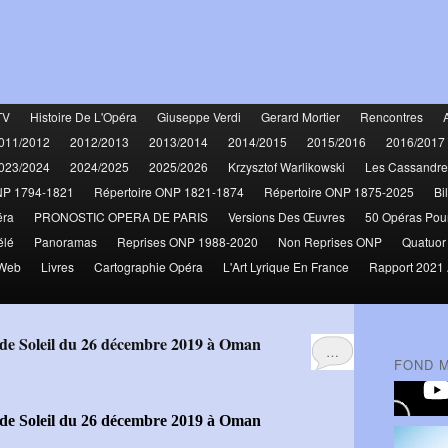
TV
Histoire De L'Opéra
Giuseppe Verdi
Gerard Mortier
Rencontres
011/2012
2012/2013
2013/2014
2014/2015
2015/2016
2016/2017
023/2024
2024/2025
2025/2026
Krzysztof Warlikowski
Les Cassandre
NP 1794-1821
Répertoire ONP 1821-1874
Répertoire ONP 1875-2025
Bi
éra
PRONOSTIC OPERA DE PARIS
Versions Des Œuvres
50 Opéras Pou
élé
Panoramas
Reprises ONP 1988-2020
Non Reprises ONP
Quatuor
 Web
Livres
Cartographie Opéra
L'Art Lyrique En France
Rapport 2021 
re de Soleil du 26 décembre 2019 à Oman
…
FOND 
e de Soleil du 26 décembre 2019 à Oman