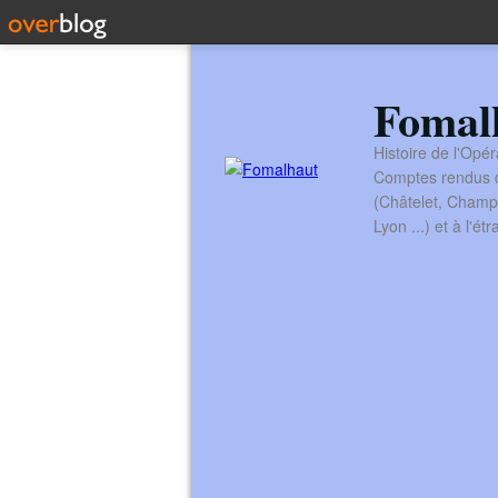
Fomal
Histoire de l'Opér
Comptes rendus de
(Châtelet, Champ
Lyon ...) et à l'é