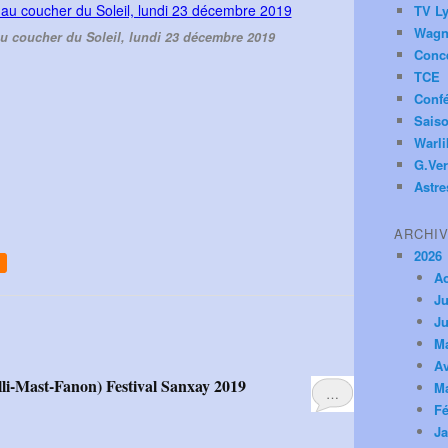
TV Ly
Wagn
u coucher du Soleil, lundi 23 décembre 2019
Conc
TCE
Conf
Saiso
Warl
G.Ver
Astre
ARCHI
2026
A
Ju
Ju
M
Av
li-Mast-Fanon) Festival Sanxay 2019
M
…
Fé
Ja