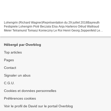
Lohengrin (Richard Wagner)Représentation du 29 juillet 2018Bayreuth
Festspiele Lohengrin Piotr Beczala Elsa Anja Harteros Ortrud Waltraud
Meier Telramund Tomasz Konieczny Le Roi Henri Georg Zeppenfeld Le
Héraut du Roi Egils Silins Direction musicale Christian...
Hébergé par Overblog
Top articles
Pages
Contact
Signaler un abus
C.G.U.
Cookies et données personnelles
Préférences cookies
Voir le profil de David sur le portail Overblog