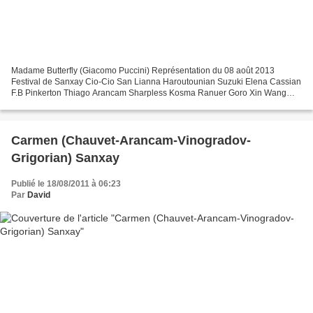
Madame Butterfly (Giacomo Puccini) Représentation du 08 août 2013
Festival de Sanxay Cio-Cio San Lianna Haroutounian Suzuki Elena Cassian
F.B Pinkerton Thiago Arancam Sharpless Kosma Ranuer Goro Xin Wang
L’oncle Bonze Balint Szabo Le prince Yamadori Florian...
Carmen (Chauvet-Arancam-Vinogradov-
Grigorian) Sanxay
Publié le 18/08/2011 à 06:23
Par
David