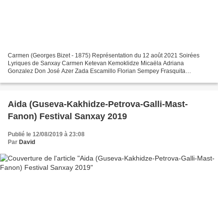
Carmen (Georges Bizet - 1875) Représentation du 12 août 2021 Soirées
Lyriques de Sanxay Carmen Ketevan Kemoklidze Micaëla Adriana
Gonzalez Don José Azer Zada Escamillo Florian Sempey Frasquita
Charlotte Bonnet Mercédès Ahlima Mhamdi Zuniga Nika Guliashvili...
Aida (Guseva-Kakhidze-Petrova-Galli-Mast-
Fanon) Festival Sanxay 2019
Publié le 12/08/2019 à 23:08
Par
David