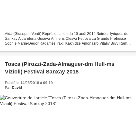
Aida (Giuseppe Verdi) Représentation du 10 août 2019 Soirées lyriques de
Sanxay Aida Elena Guseva Amnéris Olesya Petrova La Grande Prêtresse
Sophie Marin-Degor Radamès Irakli Kakhidze Amonasro Vitaliy Bilyy Ramfis
In-Sung Sim Le Roi Nika Guliashvili Le...
Tosca (Pirozzi-Zada-Almaguer-dm Hull-ms
Vizioli) Festival Sanxay 2018
Publié le 14/08/2018 à 09:19
Par
David