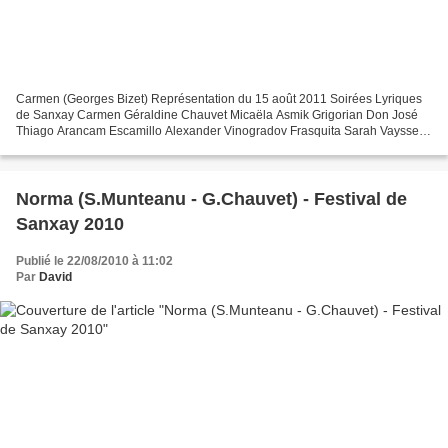
Carmen (Georges Bizet) Représentation du 15 août 2011 Soirées Lyriques
de Sanxay Carmen Géraldine Chauvet Micaëla Asmik Grigorian Don José
Thiago Arancam Escamillo Alexander Vinogradov Frasquita Sarah Vaysset
Mercédès Aline Martin Zuniga Jean-Marie Delpas...
Norma (S.Munteanu - G.Chauvet) - Festival de
Sanxay 2010
Publié le 22/08/2010 à 11:02
Par
David