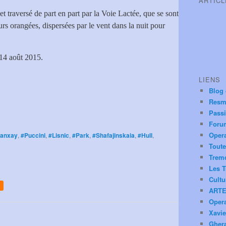
ARTIC
 et traversé de part en part par la Voie Lactée, que se sont
urs orangées, dispersées par le vent dans la nuit pour
 14 août 2015.
LIENS
Blog
Resm
Pass
Foru
Oper
anxay
,
#Puccini
,
#Lisnic
,
#Park
,
#Shafajinskaia
,
#Hull
,
Toute
Trem
Les T
Cultu
ARTE
Oper
Xavie
Ghera