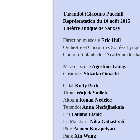
Turandot (Giacomo Puccini)
Représentation du 10 août 2015
Théâtre antique de Sanxay
Direction musicale
Eric Hull
Orchestre et Chœur des Soirées Lyriq
Chœur d’enfants de l’Académie de cha
Mise en scène
Agostino Taboga
Costumes
Shizuko Omachi
Calaf
Rudy Park
Timur
Wojtek Smilek
Altoum
Ronan Nédélec
Turandot
Anna Shafajinskaia
Liu
Tatiana Lisnic
Le Mandarin
Nika Guliashvili
Ping
Armen Karapetyan
Pang
Xin Wang