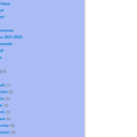
rique
er
ert
érences
n 2021-2022
ikowski
di
s
VES
oût
(1)
illet
(5)
in
(3)
ai
(5)
ril
(5)
ars
(6)
vrier
(8)
nvier
(5)