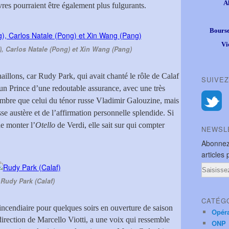
A
vres pourraient être également plus fulgurants.
Bourse
Vi
, Carlos Natale (Pong) et Xin Wang (Pang)
 haillons, car Rudy Park, qui avait chanté le rôle de Calaf
SUIVEZ
n Prince d’une redoutable assurance, avec une très
mbre que celui du ténor russe Vladimir Galouzine, mais
se austère et de l’affirmation personnelle splendide. Si
de monter l’
Otello
de Verdi, elle sait sur qui compter
NEWSL
Abonnez
articles 
Email
Rudy Park (Calaf)
CATÉG
incendiaire pour quelques soirs en ouverture de saison
Opér
direction de Marcello Viotti, a une voix qui ressemble
ONP