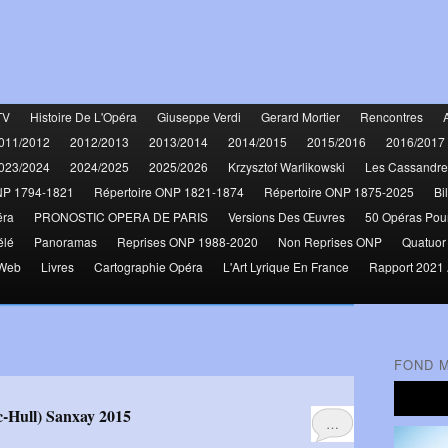
TV
Histoire De L'Opéra
Giuseppe Verdi
Gerard Mortier
Rencontres
011/2012
2012/2013
2013/2014
2014/2015
2015/2016
2016/2017
023/2024
2024/2025
2025/2026
Krzysztof Warlikowski
Les Cassandre
NP 1794-1821
Répertoire ONP 1821-1874
Répertoire ONP 1875-2025
Bi
éra
PRONOSTIC OPERA DE PARIS
Versions Des Œuvres
50 Opéras Pou
élé
Panoramas
Reprises ONP 1988-2020
Non Reprises ONP
Quatuor
 Web
Livres
Cartographie Opéra
L'Art Lyrique En France
Rapport 2021 
FOND 
c-Hull) Sanxay 2015
…