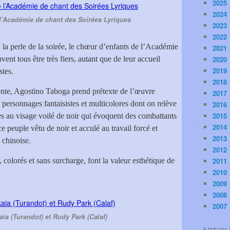
2025
2024
l’Académie de chant des Soirées Lyriques
2023
2022
 la perle de la soirée, le chœur d’enfants de l’Académie
2021
ent tous être très fiers, autant que de leur accueil
2020
2019
stes.
2018
ente, Agostino Taboga prend prétexte de l’œuvre
2017
personnages fantaisistes et multicolores dont on relève
2016
2015
s au visage voilé de noir qui évoquent des combattants
2014
 peuple vêtu de noir et acculé au travail forcé et
2013
e chinoise.
2012
olorés et sans surcharge, font la valeur esthétique de
2011
2010
2009
2008
2007
ia (Turandot) et Rudy Park (Calaf)