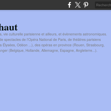
haut
a, vie culturelle parisienne et ailleurs, et évènements astronomiques.
 spectacles de l'Opéra National de Paris, de théâtres parisiens
s Élysées, Odéon ...), des opéras en province (Rouen, Strasbourg,
tranger (Belgique, Hollande, Allemagne, Espagne, Angleterre...).