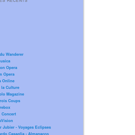
LES RÉCENTS
 du Wanderer
usica
ion Opera
m Opera
a Online
 la Culture
olo Magazine
rois Coups
rebox
 Concert
aVision
r Jubier - Voyages Eclipses
rdo Casaglia - Almanacco