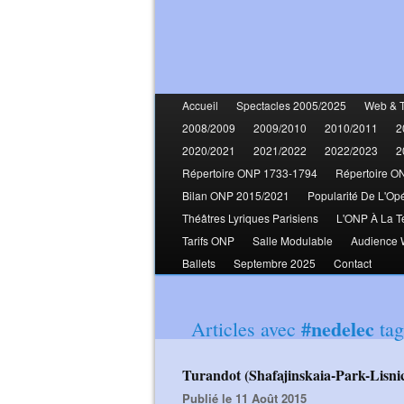
Accueil
Spectacles 2005/2025
Web & 
2008/2009
2009/2010
2010/2011
2
2020/2021
2021/2022
2022/2023
2
Répertoire ONP 1733-1794
Répertoire O
Bilan ONP 2015/2021
Popularité De L'Op
Théâtres Lyriques Parisiens
L'ONP À La T
Tarifs ONP
Salle Modulable
Audience
Ballets
Septembre 2025
Contact
#nedelec
Articles avec
tag
Turandot (Shafajinskaia-Park-Lisni
Publié le 11 Août 2015