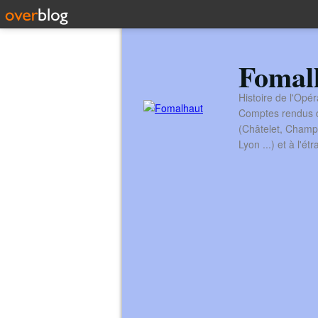
Fomal
Histoire de l'Opér
Comptes rendus de
(Châtelet, Champ
Lyon ...) et à l'é