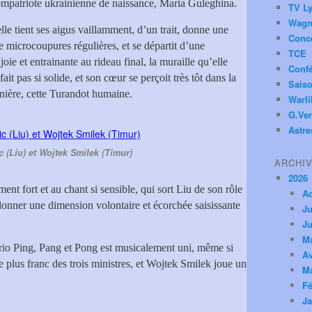
compatriote ukrainienne de naissance, Maria Guleghina.
TV Ly
Wagn
elle tient ses aigus vaillamment, d’un trait, donne une
Conc
 microcoupures régulières, et se départit d’une
TCE
 joie et entrainante au rideau final, la muraille qu’elle
Conf
it pas si solide, et son cœur se perçoit très tôt dans la
Saiso
anière, cette Turandot humaine.
Warl
G.Ver
Astre
c (Liu) et Wojtek Smilek (Timur)
ARCHI
2026
nt fort et au chant si sensible, qui sort Liu de son rôle
A
onner une dimension volontaire et écorchée saisissante
Ju
Ju
M
trio Ping, Pang et Pong est musicalement uni, même si
Av
 plus franc des trois ministres, et Wojtek Smilek joue un
M
Fé
Ja