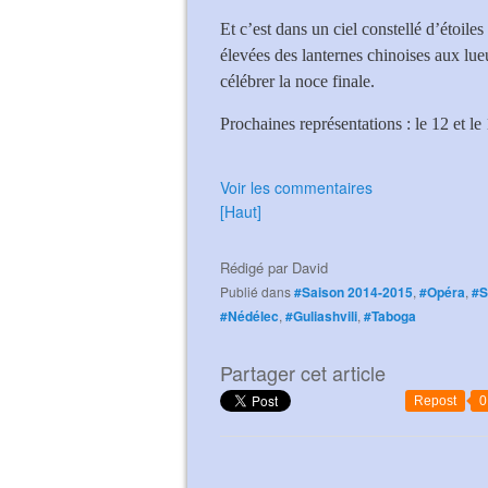
Et c’est dans un ciel constellé d’étoiles
élevées des lanternes chinoises aux lue
célébrer la noce finale.
Prochaines représentations : le 12 et le
Voir les commentaires
[Haut]
Rédigé par
David
Publié dans
#Saison 2014-2015
,
#Opéra
,
#S
#Nédélec
,
#Guliashvili
,
#Taboga
Partager cet article
Repost
0