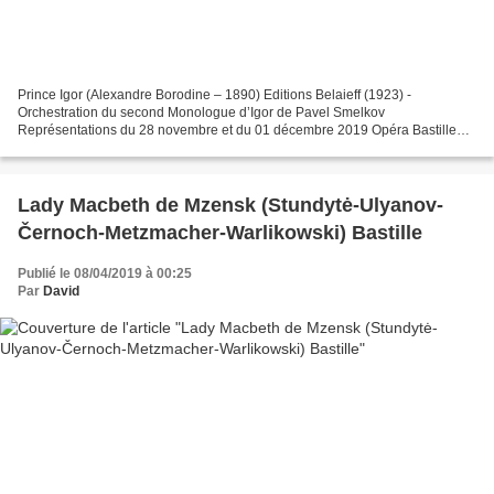
Prince Igor (Alexandre Borodine – 1890) Editions Belaieff (1923) -
Orchestration du second Monologue d’Igor de Pavel Smelkov
Représentations du 28 novembre et du 01 décembre 2019 Opéra Bastille
Prince Igor Ildar Abdrazakov Iaroslavna Elena Stikhina Vladimir...
Lady Macbeth de Mzensk (Stundytė-Ulyanov-
Černoch-Metzmacher-Warlikowski) Bastille
Publié le 08/04/2019 à 00:25
Par
David