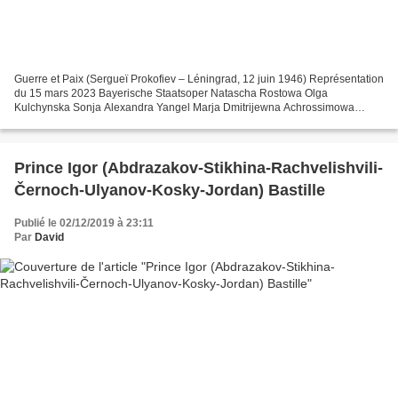
Guerre et Paix (Sergueï Prokofiev – Léningrad, 12 juin 1946) Représentation
du 15 mars 2023 Bayerische Staatsoper Natascha Rostowa Olga
Kulchynska Sonja Alexandra Yangel Marja Dmitrijewna Achrossimowa
Violeta Urmana Peronskaja Olga Guryakova Graf Ilja...
Prince Igor (Abdrazakov-Stikhina-Rachvelishvili-
Černoch-Ulyanov-Kosky-Jordan) Bastille
Publié le 02/12/2019 à 23:11
Par
David