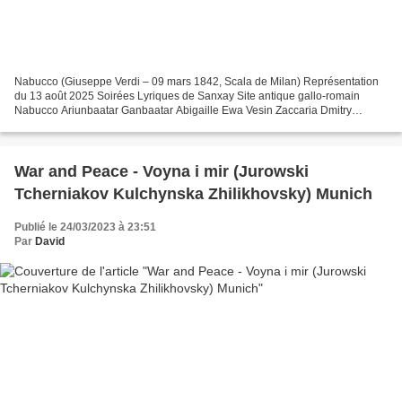
Nabucco (Giuseppe Verdi – 09 mars 1842, Scala de Milan) Représentation
du 13 août 2025 Soirées Lyriques de Sanxay Site antique gallo-romain
Nabucco Ariunbaatar Ganbaatar Abigaille Ewa Vesin Zaccaria Dmitry
Ulyanov Fenena Marie-Andrée Bouchard-Lesieur...
War and Peace - Voyna i mir (Jurowski
Tcherniakov Kulchynska Zhilikhovsky) Munich
Publié le 24/03/2023 à 23:51
Par
David