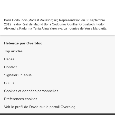
Boris Godounov (Modest Moussorgski) Représentation du 30 septembre
2012 Teatro Real de Madrid Boris Godounov Günther Groissböck Fiodor
Alexandra Kadurina Yenia Alina Yarovaya La nourrice de Yenia Margarita
Nekrasova Le prince Chuiski Stefan Margita Andrei...
Hébergé par Overblog
Top articles
Pages
Contact
Signaler un abus
C.G.U.
Cookies et données personnelles
Préférences cookies
Voir le profil de David sur le portail Overblog