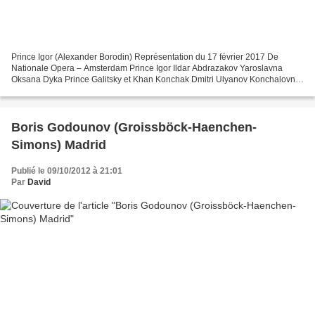
Prince Igor (Alexander Borodin) Représentation du 17 février 2017 De
Nationale Opera – Amsterdam Prince Igor Ildar Abdrazakov Yaroslavna
Oksana Dyka Prince Galitsky et Khan Konchak Dmitri Ulyanov Konchalovna
Agunda Kulaeva Vladimir Igoryevich Pavel Černoch...
Boris Godounov (Groissböck-Haenchen-
Simons) Madrid
Publié le 09/10/2012 à 21:01
Par
David