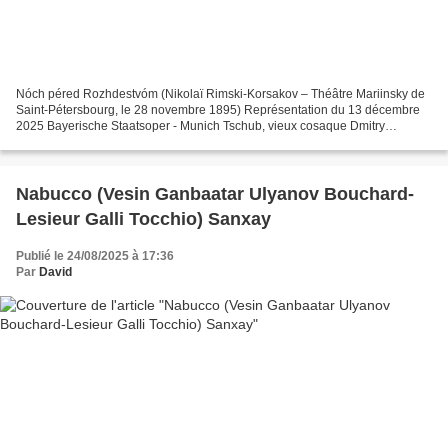
Nóch péred Rozhdestvóm (Nikolaï Rimski-Korsakov – Théâtre Mariinsky de
Saint-Pétersbourg, le 28 novembre 1895) Représentation du 13 décembre
2025 Bayerische Staatsoper - Munich Tschub, vieux cosaque Dmitry
Ulyanov Oksana, sa fille Elena Tsallagova Golova...
Nabucco (Vesin Ganbaatar Ulyanov Bouchard-
Lesieur Galli Tocchio) Sanxay
Publié le 24/08/2025 à 17:36
Par
David