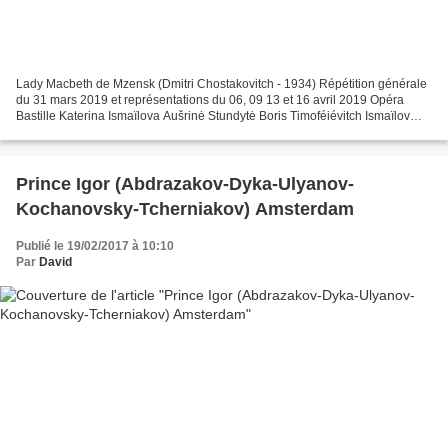
Lady Macbeth de Mzensk (Dmitri Chostakovitch - 1934) Répétition générale
du 31 mars 2019 et représentations du 06, 09 13 et 16 avril 2019 Opéra
Bastille Katerina Ismaïlova Aušrinė Stundytė Boris Timoféiévitch Ismaïlov
Dmitry Ulyanov Zinovy Boorisovitch...
Prince Igor (Abdrazakov-Dyka-Ulyanov-
Kochanovsky-Tcherniakov) Amsterdam
Publié le 19/02/2017 à 10:10
Par
David